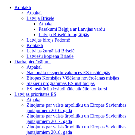
Kontakti
Atpakaļ
Latvija Briselē
Atpakaļ
Pasākumi Beļģijā ar Latvijas vārdu
Latvija Briselē fotogrāfijās
Latvijas birojs Padomē
Kontakti
Latvijas žurnālisti Briselē
Latviešu kopiena Briselē
Darba piedāvājumi
Atpakaļ
Nacionālo ekspertu vakances ES institūcijās
Eiropas Komisijas Vēlēšanu novērošanas misijas
Stažieru programmas ES institūcijās
ES institūciju izsludinātie atklātie konkursi
Latvijas prioritātes ES
Atpakaļ
Ziņojums par valsts ārpolitiku un Eiropas Savienības
jautājumiem 2016. gadā
Ziņojums par valsts ārpolitiku un Eiropas Savienības
jautājumiem 2017. gadā
Ziņojums par valsts ārpolitiku un Eiropas Savienības
jautājumiem 2018. gadā