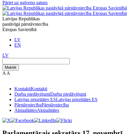
Pāriet uz galveno saturu
Latvijas Republikas
pastāvīgā pārstāvniecība
Eiropas Savienībā
LV
EN
LV
Meklēt
A
A
Kontakti
Kontakti
Darba piedāvājumi
Darba piedāvājumi
Latvijas prioritātes ES
Latvijas prioritātes ES
Pārstāvniecība
Pārstāvniecība
Aktualitātes
Aktualitātes
Parlamentārais sekretārs 17. novembrī