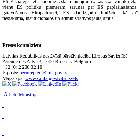
ES Vispārējo lietu padomē izskata jautājumus, kas skar vairāk nekā
vienu ES politiku, piemēram, sarunas par ES paplašināšanos,
gatavošanos Eiropadomei, ES daudzgadu budžetu, kā arī
tiesiskuma, institucionālos un administratīvos jautājumus.
Preses kontaktiem:
Latvijas Republikas pastāvīgā pārstāvniecība Eiropas Savienībā
Avenue des Arts 23, 1000 Brussels, Belgium
+32 (0) 2 238 32 18
E-pasts:
permrep.eu@mfa.gov.lv
Mājaslapa:
www2.mfa.gov.lv/brussels
Ārlietu Ministrija