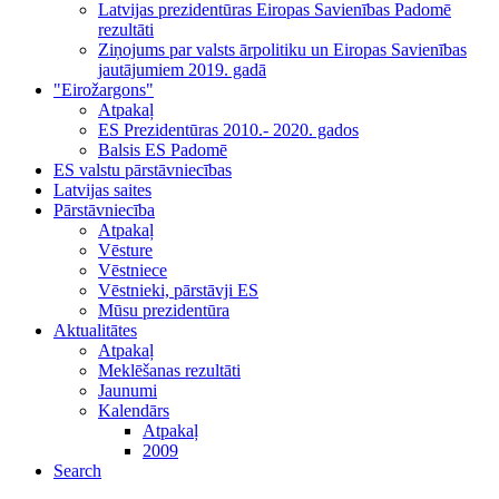
Latvijas prezidentūras Eiropas Savienības Padomē
rezultāti
Ziņojums par valsts ārpolitiku un Eiropas Savienības
jautājumiem 2019. gadā
"Eirožargons"
Atpakaļ
ES Prezidentūras 2010.- 2020. gados
Balsis ES Padomē
ES valstu pārstāvniecības
Latvijas saites
Pārstāvniecība
Atpakaļ
Vēsture
Vēstniece
Vēstnieki, pārstāvji ES
Mūsu prezidentūra
Aktualitātes
Atpakaļ
Meklēšanas rezultāti
Jaunumi
Kalendārs
Atpakaļ
2009
Search