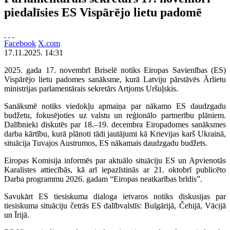
piedalīsies ES Vispārējo lietu padomē
Facebook
X.com
17.11.2025. 14:31
2025. gada 17. novembrī Briselē notiks Eiropas Savienības (ES)
Vispārējo lietu padomes sanāksme, kurā Latviju pārstāvēs Ārlietu
ministrijas parlamentārais sekretārs Artjoms Uršuļskis.
Sanāksmē notiks viedokļu apmaiņa par nākamo ES daudzgadu
budžetu, fokusējoties uz valstu un reģionālo partnerību plāniem.
Dalībnieki diskutēs par 18.–19. decembra Eiropadomes sanāksmes
darba kārtību, kurā plānoti tādi jautājumi kā Krievijas karš Ukrainā,
situācija Tuvajos Austrumos, ES nākamais daudzgadu budžets.
Eiropas Komisija informēs par aktuālo situāciju ES un Apvienotās
Karalistes attiecībās, kā arī iepazīstinās ar 21. oktobrī publicēto
Darba programmu 2026. gadam “Eiropas neatkarības brīdis”.
Savukārt ES tiesiskuma dialoga ietvaros notiks diskusijas par
tiesiskuma situāciju četrās ES dalībvalstīs: Bulgārijā, Čehijā, Vācijā
un Īrijā.