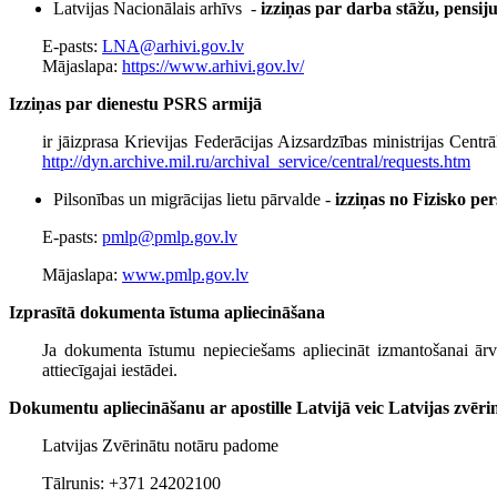
Latvijas Nacionālais arhīvs -
izziņas par darba stāžu, pensij
E-pasts:
LNA@arhivi.gov.lv
Mājaslapa:
https://www.arhivi.gov.lv/
Izziņas par dienestu PSRS armijā
ir jāizprasa Krievijas Federācijas Aizsardzības ministrijas Ce
http://dyn.archive.mil.ru/archival_service/central/requests.htm
Pilsonības un migrācijas lietu pārvalde -
izziņas no Fizisko pe
E-pasts:
pmlp@pmlp.gov.lv
Mājaslapa:
www.pmlp.gov.lv
Izprasītā dokumenta īstuma apliecināšana
Ja dokumenta īstumu nepieciešams apliecināt izmantošanai ārv
attiecīgajai iestādei.
Dokumentu apliecināšanu ar apostille Latvijā veic Latvijas zvēri
Latvijas Zvērinātu notāru padome
Tālrunis: +371 24202100