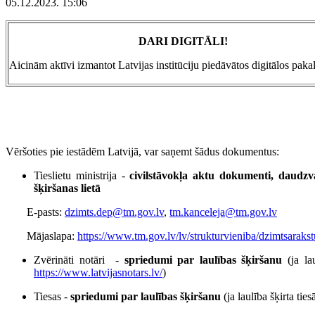
05.12.2023. 15:06
DARI DIGITĀLI!
Aicinām aktīvi izmantot Latvijas institūciju piedāvātos digitālos pak
Vēršoties pie iestādēm Latvijā, var saņemt šādus dokumentus:
Tieslietu ministrija -
civilstāvokļa aktu dokumenti, daudzv
šķiršanas lietā
E-pasts:
dzimts.dep@tm.gov.lv
,
tm.kanceleja@tm.gov.lv
Mājaslapa:
https://www.tm.gov.lv/lv/strukturvieniba/dzimtsaraks
Zvērināti notāri -
spriedumi par laulības šķiršanu
(ja l
https://www.latvijasnotars.lv/
)
Tiesas -
spriedumi par laulības šķiršanu
(ja laulība šķirta ti