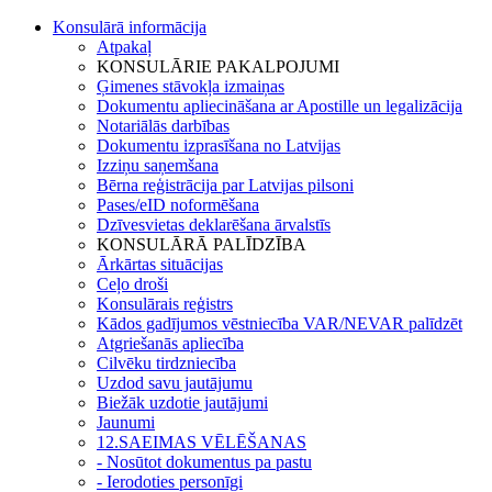
Konsulārā informācija
Atpakaļ
KONSULĀRIE PAKALPOJUMI
Ģimenes stāvokļa izmaiņas
Dokumentu apliecināšana ar Apostille un legalizācija
Notariālās darbības
Dokumentu izprasīšana no Latvijas
Izziņu saņemšana
Bērna reģistrācija par Latvijas pilsoni
Pases/eID noformēšana
Dzīvesvietas deklarēšana ārvalstīs
KONSULĀRĀ PALĪDZĪBA
Ārkārtas situācijas
Ceļo droši
Konsulārais reģistrs
Kādos gadījumos vēstniecība VAR/NEVAR palīdzēt
Atgriešanās apliecība
Cilvēku tirdzniecība
Uzdod savu jautājumu
Biežāk uzdotie jautājumi
Jaunumi
12.SAEIMAS VĒLĒŠANAS
- Nosūtot dokumentus pa pastu
- Ierodoties personīgi