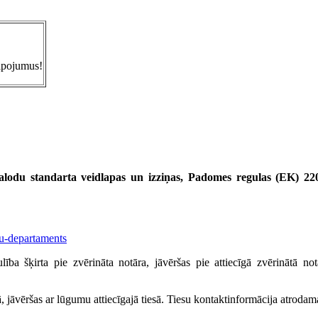
alpojumus!
alodu standarta veidlapas un izziņas,
Padomes regulas (EK) 2201
tu-departaments
aulība šķirta pie zvērināta notāra, jāvēršas pie attiecīgā zvērinātā 
esā, jāvēršas ar lūgumu attiecīgajā tiesā. Tiesu kontaktinformācija atroda