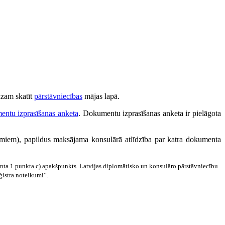
dzam skatīt
pārstāvniecības
mājas lapā.
entu izprasīšanas anketa
. Dokumentu izprasīšanas anketa ir pielāgota
miem), papildus maksājama konsulārā atlīdzība par katra dokumenta
.panta 1.punkta c) apakšpunkts. Latvijas diplomātisko un konsulāro pārstāvniecību
ģistra noteikumi”.