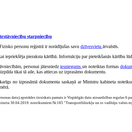
ārstāvniecību starpniecību
Fizisko personu reģistrā ir norādījušas savu
dzīvesvietu
ārvalstīs.
i iepriekšēja pieraksta kārtībā. Informāciju par pieteikšanās kārtību lū
tāvniecībām, personai jāiesniedz
iesniegums
un noteiktas formas
dokum
āizpilda tikai tā aile, kas attiecas uz izprasāmo dokumentu.
karīgs no izprasāmā dokumenta saskaņā ar Ministru kabineta noteiku
mērā.
ersonas datu) apstrādes tiesiskais pamats ir Vispārīgās datu aizsardzības regulas 6
Kabineta 30.04.2019. noteikumiem Nr.185 “Transportlīdzekļu un to vadītāju valsts re