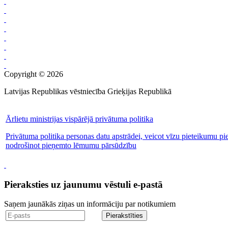
Copyright © 2026
Latvijas Republikas vēstniecība Grieķijas Republikā
Ārlietu ministrijas vispārējā privātuma politika
Privātuma politika personas datu apstrādei, veicot vīzu pieteikumu pi
nodrošinot pieņemto lēmumu pārsūdzību
Pieraksties uz jaunumu vēstuli e-pastā
Saņem jaunākās ziņas un informāciju par notikumiem