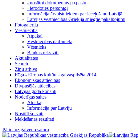
- nosūtot dokumentus pa pastu
- ierodoties personīgi
Informācija ārvalstniekiem par ieceļošanu Latvijā
Latvijas vēstniecības Grieķijā sniegtie pakalpojumi
Fotogalerija
Vēstniecība
Atpakaļ
Vēstniecības darbinieki
Vēstnieks
Bankas rekvizīti
Aktualitātes
Search
Ziņu arhīvs
Rīga - Eiropas kultūras galvaspilsēta 2014
Ekonomiskās attiecības
Divpusējās attiecības
Latvijas goda konsuli
Noderīgas saites
Atpakaļ
Informācija par Latviju
Nosūtīt šo saiti
Meklēšanas rezultāti
Pāriet uz galveno saturu