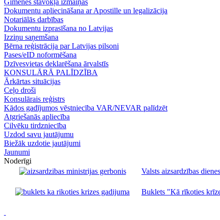
Ģimenes stāvokļa izmaiņas
Dokumentu apliecināšana ar Apostille un legalizācija
Notariālās darbības
Dokumentu izprasīšana no Latvijas
Izziņu saņemšana
Bērna reģistrācija par Latvijas pilsoni
Pases/eID noformēšana
Dzīvesvietas deklarēšana ārvalstīs
KONSULĀRĀ PALĪDZĪBA
Ārkārtas situācijas
Ceļo droši
Konsulārais reģistrs
Kādos gadījumos vēstniecība VAR/NEVAR palīdzēt
Atgriešanās apliecība
Cilvēku tirdzniecība
Uzdod savu jautājumu
Biežāk uzdotie jautājumi
Jaunumi
Noderīgi
Valsts aizsardzības dienes
Buklets "Kā rīkoties krīze