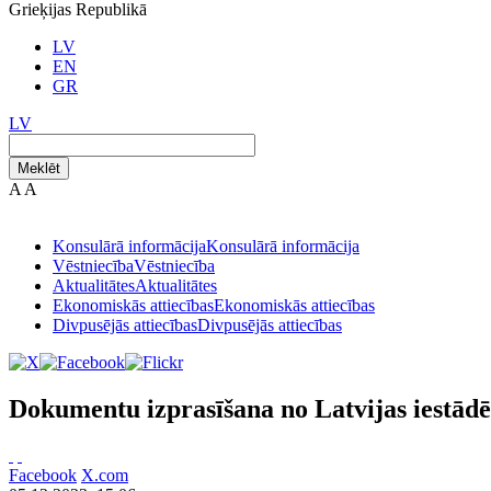
Grieķijas Republikā
LV
EN
GR
LV
Meklēt
A
A
Konsulārā informācija
Konsulārā informācija
Vēstniecība
Vēstniecība
Aktualitātes
Aktualitātes
Ekonomiskās attiecības
Ekonomiskās attiecības
Divpusējās attiecības
Divpusējās attiecības
Dokumentu izprasīšana no Latvijas iestād
Facebook
X.com