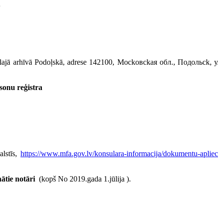
u
ntrālajā arhīvā Podoļskā, adrese 142100, Mockoвckaя oбл., Пoдoльck, у
rsonu reģistra
alstīs,
https://www.mfa.gov.lv/konsulara-informacija/dokumentu-apliecin
nātie notāri
(kopš No 2019.gada 1.jūlija ).