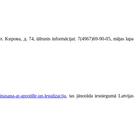
л. Kирoвa, д. 74, tālrunis informācijai: 7(4967)69-90-05, mājas lapa
asana-ar-apostille-un-legalizacija
, tas jānorāda iesniegumā Latvijas