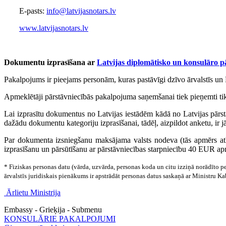
E-pasts:
info@latvijasnotars.lv
www.latvijasnotars.lv
Dokumentu izprasīšana ar
Latvijas diplomātisko un konsulāro p
Pakalpojums ir pieejams personām, kuras pastāvīgi dzīvo ārvalstīs un 
Apmeklētāji pārstāvniecībās pakalpojuma saņemšanai tiek pieņemti tika
Lai izprasītu dokumentus no Latvijas iestādēm kādā no Latvijas pārs
dažādu dokumentu kategoriju izprasīšanai, tādēļ, aizpildot anketu, ir j
Par dokumenta izsniegšanu maksājama valsts nodeva (tās apmērs at
izprasīšanu un pārsūtīšanu ar pārstāvniecības starpniecību 40 EUR ap
* Fiziskas personas datu (vārda, uzvārda, personas koda un citu izziņā norādīto p
ārvalstīs juridiskais pienākums ir apstrādāt personas datus saskaņā ar Ministru 
Ārlietu Ministrija
Embassy - Grieķija - Submenu
KONSULĀRIE PAKALPOJUMI