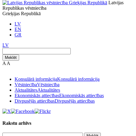
Latvijas
Republikas vēstniecība
Grieķijas Republikā
LV
EN
GR
LV
Meklēt
A
A
Konsulārā informācija
Konsulārā informācija
Vēstniecība
Vēstniecība
Aktualitātes
Aktualitātes
Ekonomiskās attiecības
Ekonomiskās attiecības
Divpusējās attiecības
Divpusējās attiecības
Rakstu arhīvs
Meklēt