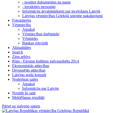
- nosūtot dokumentus pa pastu
- ierodoties personīgi
Informācija ārvalstniekiem par ieceļošanu Latvijā
Latvijas vēstniecības Grieķijā sniegtie pakalpojumi
Fotogalerija
Vēstniecība
Atpakaļ
Vēstniecības darbinieki
Vēstnieks
Bankas rekvizīti
Aktualitātes
Search
Ziņu arhīvs
Rīga - Eiropas kultūras galvaspilsēta 2014
Ekonomiskās attiecības
Divpusējās attiecības
Latvijas goda konsuli
Noderīgas saites
Atpakaļ
Informācija par Latviju
Nosūtīt šo saiti
Meklēšanas rezultāti
Pāriet uz galveno saturu