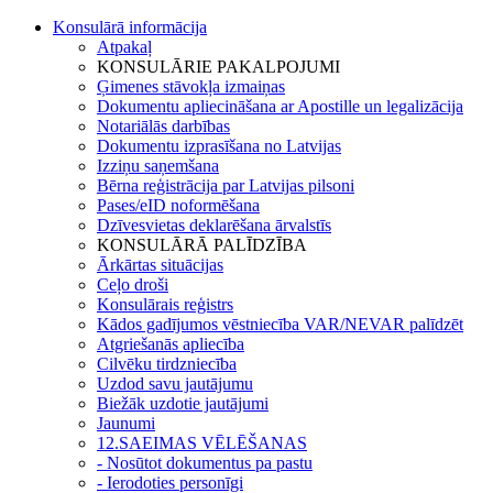
Konsulārā informācija
Atpakaļ
KONSULĀRIE PAKALPOJUMI
Ģimenes stāvokļa izmaiņas
Dokumentu apliecināšana ar Apostille un legalizācija
Notariālās darbības
Dokumentu izprasīšana no Latvijas
Izziņu saņemšana
Bērna reģistrācija par Latvijas pilsoni
Pases/eID noformēšana
Dzīvesvietas deklarēšana ārvalstīs
KONSULĀRĀ PALĪDZĪBA
Ārkārtas situācijas
Ceļo droši
Konsulārais reģistrs
Kādos gadījumos vēstniecība VAR/NEVAR palīdzēt
Atgriešanās apliecība
Cilvēku tirdzniecība
Uzdod savu jautājumu
Biežāk uzdotie jautājumi
Jaunumi
12.SAEIMAS VĒLĒŠANAS
- Nosūtot dokumentus pa pastu
- Ierodoties personīgi