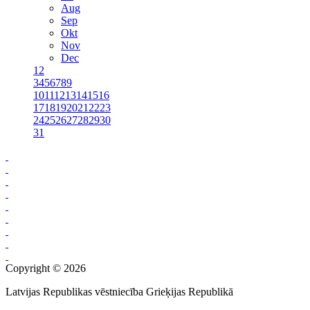
Aug
Sep
Okt
Nov
Dec
1
2
3
4
5
6
7
8
9
10
11
12
13
14
15
16
17
18
19
20
21
22
23
24
25
26
27
28
29
30
31
Copyright © 2026
Latvijas Republikas vēstniecība Grieķijas Republikā