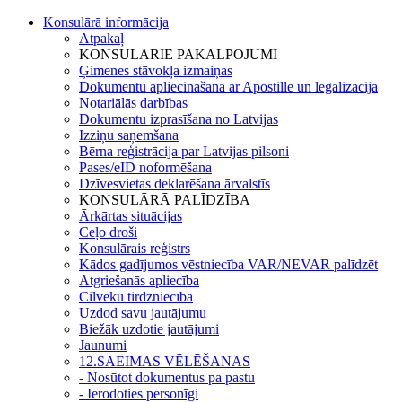
Konsulārā informācija
Atpakaļ
KONSULĀRIE PAKALPOJUMI
Ģimenes stāvokļa izmaiņas
Dokumentu apliecināšana ar Apostille un legalizācija
Notariālās darbības
Dokumentu izprasīšana no Latvijas
Izziņu saņemšana
Bērna reģistrācija par Latvijas pilsoni
Pases/eID noformēšana
Dzīvesvietas deklarēšana ārvalstīs
KONSULĀRĀ PALĪDZĪBA
Ārkārtas situācijas
Ceļo droši
Konsulārais reģistrs
Kādos gadījumos vēstniecība VAR/NEVAR palīdzēt
Atgriešanās apliecība
Cilvēku tirdzniecība
Uzdod savu jautājumu
Biežāk uzdotie jautājumi
Jaunumi
12.SAEIMAS VĒLĒŠANAS
- Nosūtot dokumentus pa pastu
- Ierodoties personīgi