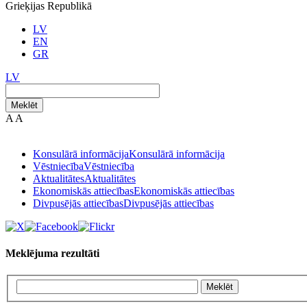
Grieķijas Republikā
LV
EN
GR
LV
Meklēt
A
A
Konsulārā informācija
Konsulārā informācija
Vēstniecība
Vēstniecība
Aktualitātes
Aktualitātes
Ekonomiskās attiecības
Ekonomiskās attiecības
Divpusējās attiecības
Divpusējās attiecības
Meklējuma rezultāti
Meklēt