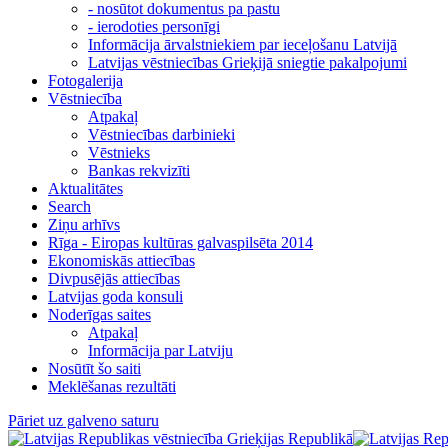
- nosūtot dokumentus pa pastu
- ierodoties personīgi
Informācija ārvalstniekiem par ieceļošanu Latvijā
Latvijas vēstniecības Grieķijā sniegtie pakalpojumi
Fotogalerija
Vēstniecība
Atpakaļ
Vēstniecības darbinieki
Vēstnieks
Bankas rekvizīti
Aktualitātes
Search
Ziņu arhīvs
Rīga - Eiropas kultūras galvaspilsēta 2014
Ekonomiskās attiecības
Divpusējās attiecības
Latvijas goda konsuli
Noderīgas saites
Atpakaļ
Informācija par Latviju
Nosūtīt šo saiti
Meklēšanas rezultāti
Pāriet uz galveno saturu