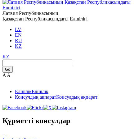
Латвия Республикасының
Қазақстан Республикасындағы Елшілігі
LV
EN
RU
KZ
KZ
Go
A
A
Елшілік
Елшілік
Консулдық ақпарат
Консулдық ақпарат
Құрметті консулдар