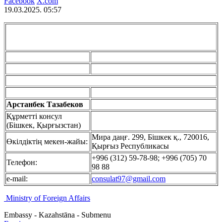
Facebook
X.com
19.03.2025. 05:57
Арстанбек Тазабеков
Құрметті консул
(Бішкек, Қырғызстан)
Мира даңғ. 299, Бішкек қ., 720016,
Өкілдіктің мекен-жайы:
Қырғыз Республикасы
+996 (312) 59-78-98; +996 (705) 70
Телефон:
98 88
e-mail:
consulat97@gmail.com
Ministry of Foreign Affairs
Embassy - Kazahstāna - Submenu