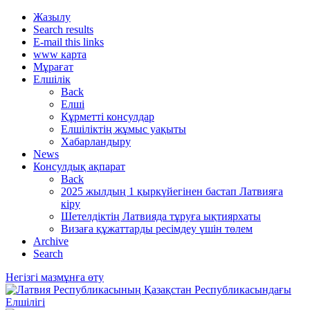
Жазылу
Search results
E-mail this links
www карта
Мұрағат
Елшілік
Back
Елші
Құрметті консулдар
Елшіліктің жұмыс уақыты
Хабарландыру
News
Консулдық ақпарат
Back
2025 жылдың 1 қыркүйегінен бастап Латвияға
кіру
Шетелдіктің Латвияда тұруға ықтиярхаты
Визаға құжаттарды ресімдеу үшін төлем
Archive
Search
Негізгі мазмұнға өту