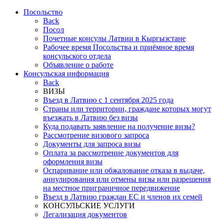
Посольствo
Back
Посол
Почетные консулы Латвии в Кыргызстане
Рабочее время Посольства и приёмное время
консульского отдела
Объявление о работе
Консульская информация
Back
ВИЗЫ
Въезд в Латвию с 1 сентября 2025 года
Страны или территории, граждане которых могут
въезжать в Латвию без визы
Куда подавать заявление на получение визы?
Рассмотрение визового запроса
Документы для запроса визы
Оплата за рассмотрение документов для
оформления визы
Оспаривание или обжалование отказа в выдаче,
аннулирования или отмены визы или разрешения
на местное приграничное передвижение
Въезд в Латвию граждан ЕС и членов их семей
КОНСУЛЬСКИЕ УСЛУГИ
Легализация документов