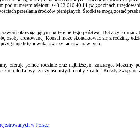
nim pod numerem telefonu
+48 22 616 40
14 (w godzinach urzędowani
wościach przesłania środków pieniężnych. Środki te mogą zostać prze
rawom obowiązującym na terenie tego państwa. Dotyczy to m.in. taki
śbę osoby arestowanej Konsul może skontaktowac się z rodziną, udzie
ul przygotuje listę adwokatów czy radców prawnych.
ny oferuje pomoc rodzinie oraz najbliższym zmarłego. Możemy po
esłaniu do Łotwy rzeczy osobistych osoby zmarłej. Koszty związane 
arejestrowanych w Polsce