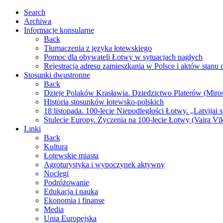
Search
Archiwa
Informacje konsularne
Back
Tłumaczenia z języka łotewskiego
Pomoc dla obywateli Łotwy w sytuacjach nagłych
Rejestracja adresu zamieszkania w Polsce i aktów stanu
Stosunki dwustronne
Back
Dzieje Polaków Krasławia. Dziedzictwo Platerów (Miro
Historia stosunków łotewsko-polskich
18 listopada. 100-lecie Niepodległości Łotwy. „Latvijai 
Stulecie Europy. Życzenia na 100-lecie Łotwy (Vaira Vī
Linki
Back
Kultura
Łotewskie miasta
Agroturystyka i wypoczynek aktywny
Noclegi
Podróżowanie
Edukacja i nauka
Ekonomia i finanse
Media
Unia Europejska