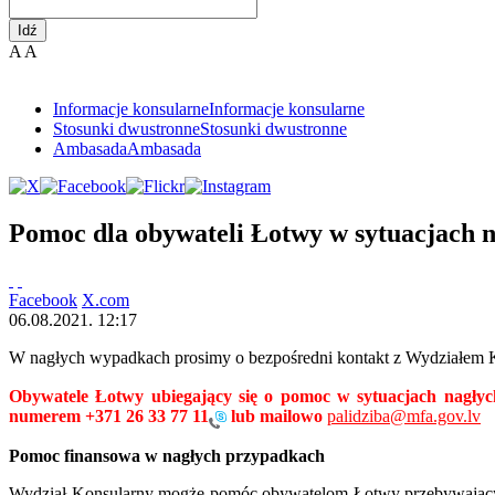
Idź
A
A
Informacje konsularne
Informacje konsularne
Stosunki dwustronne
Stosunki dwustronne
Ambasada
Ambasada
Pomoc dla obywateli Łotwy w sytuacjach 
Facebook
X.com
06.08.2021. 12:17
W nagłych wypadkach prosimy o bezpośredni kontakt z Wydziałem
Obywatele Łotwy ubiegający się o pomoc w sytuacjach nagł
numerem
+371 26 33 77 11
lub mailowo
palidziba@mfa.gov.lv
Pomoc finansowa w nagłych przypadkach
Wydział Konsularny mogże pomóc obywatelom Łotwy przebywającym 