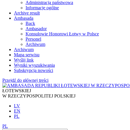
Administracja państwowa
Informacje ogólne
Archive result
Ambasada
Back
Ambasador
Konsulowie Honorowi Łotwy w Polsce
Personel
Archiwum
Archiwum
Mapa serwisu
Wyślij link
Wyniki wyszukiwania
Subskrypcja nowości
Przejdź do głównej treści
ŁOTEWSKIEJ
W RZECZYPOSPOLITEJ POLSKIEJ
LV
EN
PL
PL