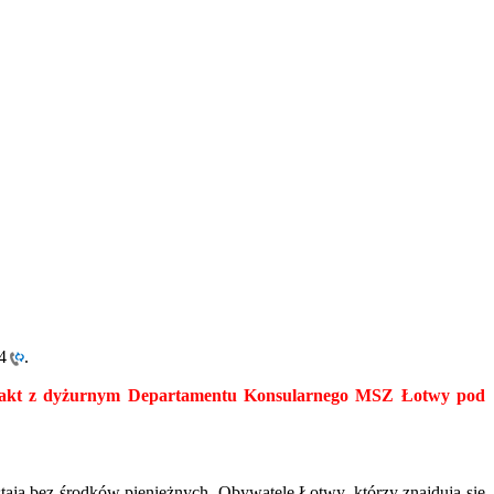
4
.
ontakt z dyżurnym Departamentu Konsularnego MSZ Łotwy pod
ą bez środków pieniężnych. Obywatele Łotwy, którzy znajdują się