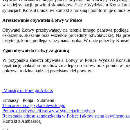
w takiej sytuacji, powinni skontaktować się z Wydziałem Konsular
sytuacjach Konsul umożliwi kontakt z rodziną i poinformuje o możli
Aresztowanie obywatela Łotwy w Polsce
Obywatel Łotwy przebywający na terenie innego państwa podlega p
oskarżenie, skazanie oraz wszelkie procedury odwoławcze). Na pro
instytucji, której podlega zatrzymana osoba. W razie potrzeby Kons
Zgon obywatela Łotwy za granicą
W przypadku śmierci obywatela Łotwy w Polsce Wydział Konsular
repatriację ciała albo prochów zmarłego do Łotwy oraz pomóc w prz
pokrywa rodzina bądź jej przedstawiciel prawny.
Ministry of Foreign Affairs
Embassy - Polija - Submenu
Tłumaczenia z języka łotewskiego
Pomoc dla obywateli Łotwy w sytuacjach nagłych
Rejestracja adresu zamieszkania w Polsce i aktów stanu cywilnego z
Kontakt z Ambasadą