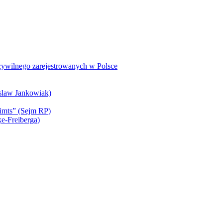
 cywilnego zarejestrowanych w Polsce
slaw Jankowiak)
simts” (Sejm RP)
ķe-Freiberga)