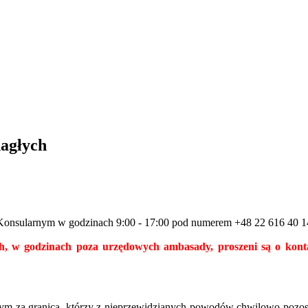
nagłych
 Konsularnym w godzinach 9:00 - 17:00 pod numerem
+48 22 616 40 1
ych, w godzinach poza urzędowych ambasady, proszeni są o k
za granicą, którzy z nieprzewidzianych powodów chwilowo pozostaj