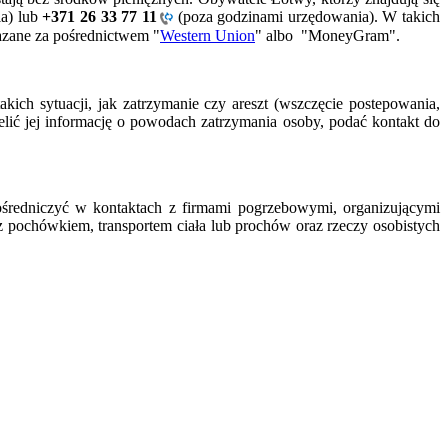
a) lub
+371 26 33 77 11
(poza godzinami urzędowania). W takich
kazane za pośrednictwem "
Western Union
" albo "MoneyGram".
ch sytuacji, jak zatrzymanie czy areszt (wszczęcie postepowania,
lić jej informację o powodach zatrzymania osoby, podać kontakt do
średniczyć w kontaktach z firmami pogrzebowymi, organizującymi
z pochówkiem, transportem ciała lub prochów oraz rzeczy osobistych