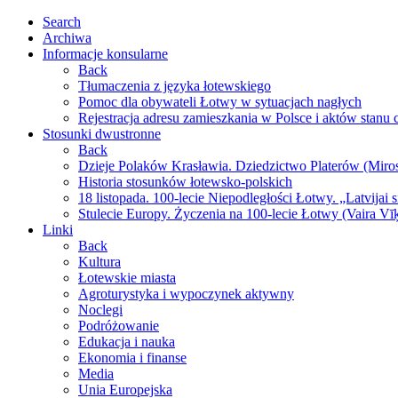
Search
Archiwa
Informacje konsularne
Back
Tłumaczenia z języka łotewskiego
Pomoc dla obywateli Łotwy w sytuacjach nagłych
Rejestracja adresu zamieszkania w Polsce i aktów stanu
Stosunki dwustronne
Back
Dzieje Polaków Krasławia. Dziedzictwo Platerów (Miro
Historia stosunków łotewsko-polskich
18 listopada. 100-lecie Niepodległości Łotwy. „Latvijai 
Stulecie Europy. Życzenia na 100-lecie Łotwy (Vaira Vī
Linki
Back
Kultura
Łotewskie miasta
Agroturystyka i wypoczynek aktywny
Noclegi
Podróżowanie
Edukacja i nauka
Ekonomia i finanse
Media
Unia Europejska