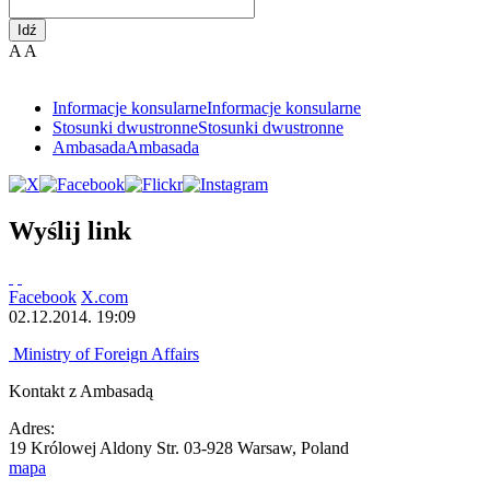
Idź
A
A
Informacje konsularne
Informacje konsularne
Stosunki dwustronne
Stosunki dwustronne
Ambasada
Ambasada
Wyślij link
Facebook
X.com
02.12.2014. 19:09
Ministry of Foreign Affairs
Kontakt z Ambasadą
Adres:
19 Królowej Aldony Str. 03-928 Warsaw, Poland
mapa