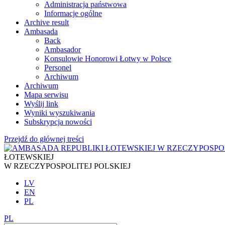
Administracja państwowa
Informacje ogólne
Archive result
Ambasada
Back
Ambasador
Konsulowie Honorowi Łotwy w Polsce
Personel
Archiwum
Archiwum
Mapa serwisu
Wyślij link
Wyniki wyszukiwania
Subskrypcja nowości
Przejdź do głównej treści
ŁOTEWSKIEJ
W RZECZYPOSPOLITEJ POLSKIEJ
LV
EN
PL
PL