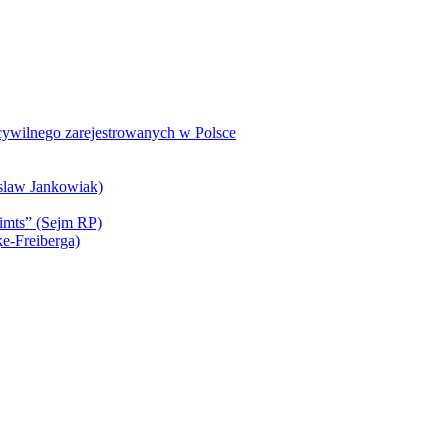
 cywilnego zarejestrowanych w Polsce
slaw Jankowiak)
simts” (Sejm RP)
ķe-Freiberga)