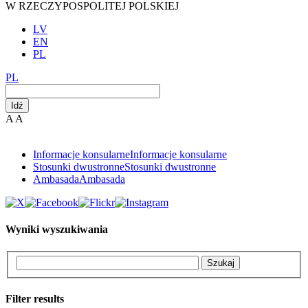
W RZECZYPOSPOLITEJ POLSKIEJ
LV
EN
PL
PL
Idź
A
A
Informacje konsularne
Informacje konsularne
Stosunki dwustronne
Stosunki dwustronne
Ambasada
Ambasada
Wyniki wyszukiwania
Szukaj
Filter results