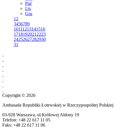
Paź
Lis
Gru
1
2
3
4
5
6
7
8
9
10
11
12
13
14
15
16
17
18
19
20
21
22
23
24
25
26
27
28
29
30
31
Copyright © 2026
Ambasada Republiki Łotewskiej w Rzeczypospolitej Polskiej
03-928 Warszawa, ul.Królowej Aldony 19
Telefon: +48 22 617 11 05
Faks: +48 22 617 11 06