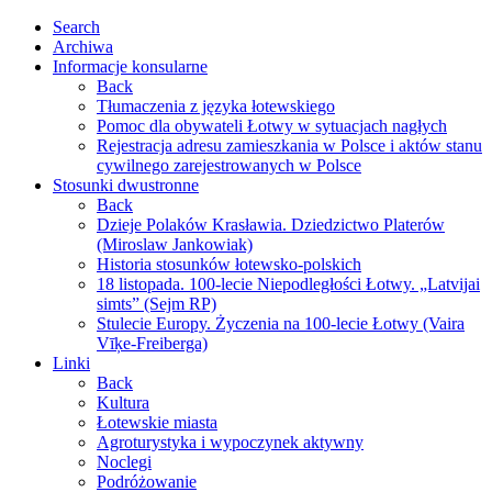
Search
Archiwa
Informacje konsularne
Back
Tłumaczenia z języka łotewskiego
Pomoc dla obywateli Łotwy w sytuacjach nagłych
Rejestracja adresu zamieszkania w Polsce i aktów stanu
cywilnego zarejestrowanych w Polsce
Stosunki dwustronne
Back
Dzieje Polaków Krasławia. Dziedzictwo Platerów
(Miroslaw Jankowiak)
Historia stosunków łotewsko-polskich
18 listopada. 100-lecie Niepodległości Łotwy. „Latvijai
simts” (Sejm RP)
Stulecie Europy. Życzenia na 100-lecie Łotwy (Vaira
Vīķe-Freiberga)
Linki
Back
Kultura
Łotewskie miasta
Agroturystyka i wypoczynek aktywny
Noclegi
Podróżowanie