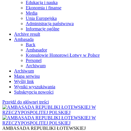
Edukacja i nauka
Ekonomia i finanse
Media
Unia Europejska
Administracja państwowa
Informacje ogólne
Archive result
Ambasada
Back
Ambasador
Konsulowie Honorowi Łotwy w Polsce
Personel
Archiwum
Archiwum
Mapa serwisu
Wyślij link
Wyniki wyszukiwania
Subskrypcja nowości
Przejdź do głównej treści
AMBASADA REPUBLIKI ŁOTEWSKIEJ