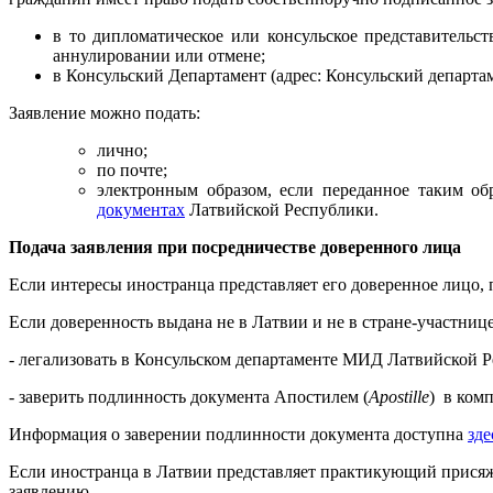
в то дипломатическое или консульское представительс
аннулировании или отмене;
в Консульский Департамент (адрес: Консульский департам
Заявление можно подать:
лично;
по почте;
электронным образом, если переданное таким об
документах
Латвийской Республики.
Подача заявления при посредничестве доверенного лица
Если интересы иностранца представляет его доверенное лицо,
Если доверенность выдана не в Латвии и не в стране-участниц
- легализовать в Консульском департаменте МИД Латвийской Р
- заверить подлинность документа Апостилем (
Apostille
) в ком
Информация о заверении подлинности документа доступна
зде
Если иностранца в Латвии представляет практикующий присяжн
заявлению.