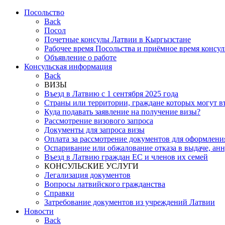
Посольствo
Back
Посол
Почетные консулы Латвии в Кыргызстане
Рабочее время Посольства и приёмное время консул
Объявление о работе
Консульская информация
Back
ВИЗЫ
Въезд в Латвию с 1 сентября 2025 года
Страны или территории, граждане которых могут в
Куда подавать заявление на получение визы?
Рассмотрение визового запроса
Документы для запроса визы
Оплата за рассмотрение документов для оформлени
Оспаривание или обжалование отказа в выдаче, ан
Въезд в Латвию граждан ЕС и членов их семей
КОНСУЛЬСКИЕ УСЛУГИ
Легализация документов
Вопросы латвийского гражданства
Справки
Затребование документов из учреждений Латвии
Новости
Back