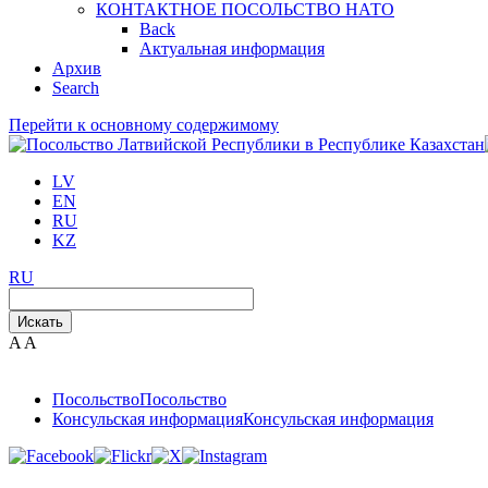
КОНТАКТНОЕ ПОСОЛЬСТВО НАТО
Back
Актуальная информация
Aрхив
Search
Перейти к основному содержимому
LV
EN
RU
KZ
RU
Искать
A
A
Посольствo
Посольствo
Консульская информация
Консульская информация