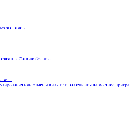
ьского отдела
ъезжать в Латвию без визы
я визы
нулирования или отмены визы или разрешения на местное приг