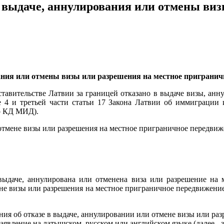
 выдаче, аннулирования или отмены виз
ания или отмены визы или разрешения на местное пригранич
тавительстве Латвии за границей отказано в выдаче визы, анну
е 4 и третьей части статьи 17 Закона Латвии об иммиграции 
ор КД МИД).
отмене визы или разрешения на местное приграничное передвиже
выдаче, аннулирована или отменена виза или разрешение на 
ене визы или разрешения на местное приграничное передвижени
ния об отказе в выдаче, аннулировании или отмене визы или р
явление на латышском, русском или английском языке (далее - з