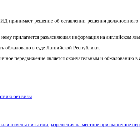
ИД принимает решение об оставлении решения должностного ли
 нему прилагается разъясняющая информация на английском язы
ь обжаловано в суде Латвийской Республики.
аничное передвижение является окончательным и обжалованию в 
атвию без визы
я или отмены визы или разрешения на местное приграничное пе