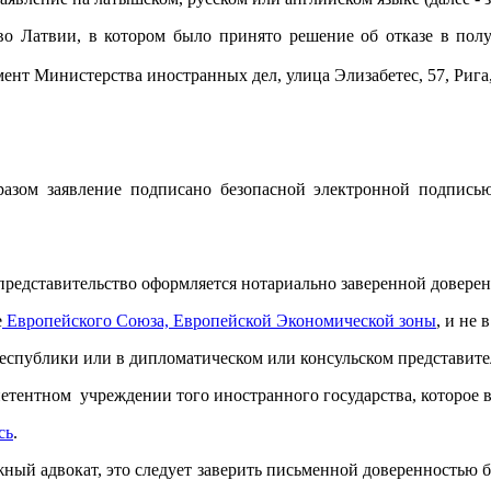
тво Латвии, в котором было принято решение об отказе в по
ент Министерства иностранных дел, улица Элизабетес, 57, Рига
разом заявление подписано безопасной электронной подпись
 представительство оформляется нотариально заверенной довере
е
Европейского Союза, Европейской Экономической зоны
, и не
еспублики или в дипломатическом или консульском представите
петентном учреждении того иностранного государства, которое 
сь
.
ый адвокат, это следует заверить письменной доверенностью бе