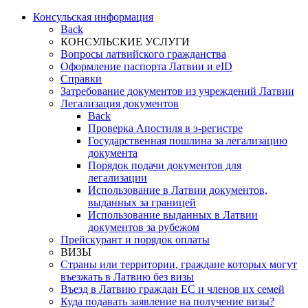
Консульская информация
Back
КОНСУЛЬСКИЕ УСЛУГИ
Вопросы латвийского гражданства
Оформление паспорта Латвии и eID
Справки
Затребование документов из учреждений Латвии
Легализация документов
Back
Проверка Апостиля в э-регистре
Государственная пошлина за легализацию
документа
Порядок подачи документов для
легализации
Использование в Латвии документов,
выданных за границей
Использование выданных в Латвии
документов за рубежом
Прейскурант и порядок оплаты
ВИЗЫ
Страны или территории, граждане которых могут
въезжать в Латвию без визы
Въезд в Латвию граждан ЕС и членов их семей
Куда подавать заявление на получение визы?