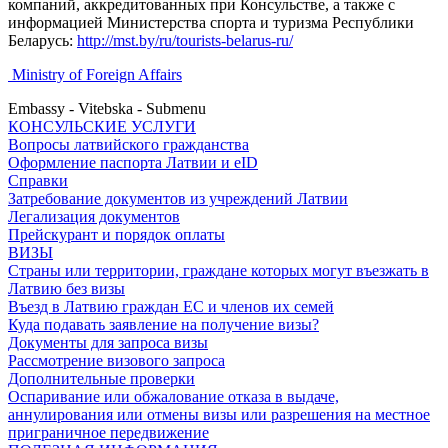
компаний, аккредитованных при Консульстве, а также с
информацией Министерства спорта и туризма Республики
Беларусь:
http://mst.by/ru/tourists-belarus-ru/
Ministry of Foreign Affairs
Embassy - Vitebska - Submenu
КОНСУЛЬСКИЕ УСЛУГИ
Вопросы латвийского гражданства
Оформление паспорта Латвии и eID
Справки
Затребование документов из учреждений Латвии
Легализация документов
Прейскурант и порядок оплаты
ВИЗЫ
Страны или территории, граждане которых могут въезжать в
Латвию без визы
Въезд в Латвию граждан ЕС и членов их семей
Куда подавать заявление на получение визы?
Документы для запроса визы
Рассмотрение визового запроса
Дополнительные проверки
Оспаривание или обжалование отказа в выдаче,
аннулирования или отмены визы или разрешения на местное
приграничное передвижение