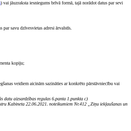
ā
) vai jāuzraksta iesniegums brīvā formā, tajā norādot datus par sevi
s par savu dzīvesvietas adresi ārvalstīs.
menta kopiju;
egšanas veidiem aicinām sazināties ar konkrēto pārstāvniecību vai
s datu aizsardzības regulas 6.panta 1.punkta c)
inistru Kabineta 22.06.2021. noteikumiem Nr.412 „Ziņu iekļaušanas un