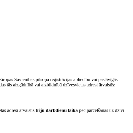
ropas Savienības pilsoņa reģistrācijas apliecību vai pastāvīgās
s tās aizgādnībā vai aizbildnībā dzīvesvietas adresi ārvalstīs:
tas adresi ārvalstīs
triju darbdienu laikā
pēc pārcelšanās uz dzīvi