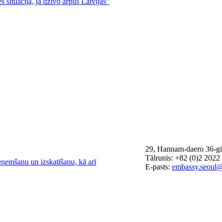
s situācijā, ja dzīvo ārpus Latvijas"
29, Hannam-daero 36-gi
Tālrunis: +82 (0)2 2022
eņemšanu un izskatīšanu, kā arī
E-pasts:
embassy.seoul@