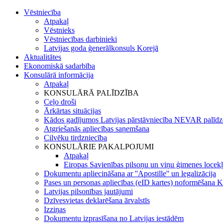
Vēstniecība
Atpakaļ
Vēstnieks
Vēstniecības darbinieki
Latvijas goda ģenerālkonsuls Korejā
Aktualitātes
Ekonomiskā sadarbība
Konsulārā informācija
Atpakaļ
KONSULĀRĀ PALĪDZĪBA
Ceļo droši
Ārkārtas situācijas
Kādos gadījumos Latvijas pārstāvniecība NEVAR palīdz
Atgriešanās apliecības saņemšana
Cilvēku tirdzniecība
KONSULĀRIE PAKALPOJUMI
Atpakaļ
Eiropas Savienības pilsoņu un viņu ģimenes locekļ
Dokumentu apliecināšana ar ''Apostille'' un legalizācija
Pases un personas apliecības (eID kartes) noformēšana K
Latvijas pilsonības jautājumi
Dzīvesvietas deklarēšana ārvalstīs
Izziņas
Dokumentu izprasīšana no Latvijas iestādēm