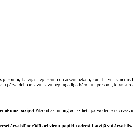
as pilsonim, Latvijas nepilsonim un ārzemniekam, kurš Latvijā saņēmis Ei
etu pārvaldei par savu, savu nepilngadīgo bērnu un personu, kuras atroda
;
ienākums paziņot
Pilsonības un migrācijas lietu pārvaldei par dzīvesvie
esei ārvalstī norādīt arī vienu papildu adresi Latvijā vai ārvalstīs.