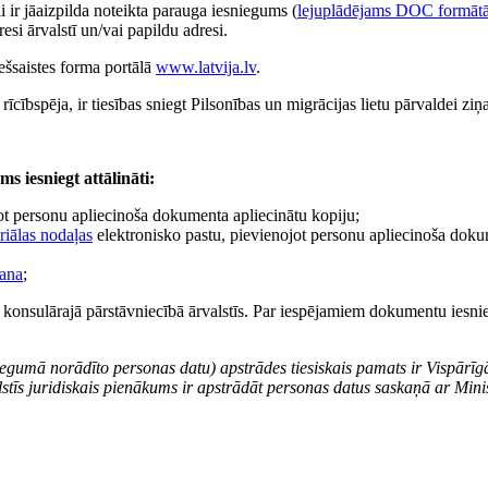
i ir jāaizpilda noteikta parauga iesniegums (
lejuplādējams DOC formāt
si ārvalstī un/vai papildu adresi.
iešsaistes forma portālā
www.latvija.lv
.
ībspēja, ir tiesības sniegt Pilsonības un migrācijas lietu pārvaldei ziņa
s iesniegt attālināti:
jot personu apliecinoša dokumenta apliecinātu kopiju;
riālas nodaļas
elektronisko pastu, pievienojot personu apliecinoša doku
šana
;
i konsulārajā pārstāvniecībā ārvalstīs. Par iespējamiem dokumentu iesni
iegumā norādīto personas datu) apstrādes tiesiskais pamats ir Vispārīgā
alstīs juridiskais pienākums ir apstrādāt personas datus saskaņā ar M