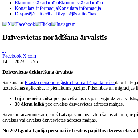
Ekonomiskā sadarbība
Ekonomiskā sadarbība
Konsulārā informācija
Konsulārā informācija
Divpusējās attiecības
Divpusējās attiecības
Dzīvesvietas norādīšana ārvalstīs
Facebook
X.com
14.11.2023. 15:55
Dzīvesvietas deklarēšana ārvalstīs
Saskaņā ar
Fizisko personu reģistra likuma 14.panta trešo
daļu Latvij
uzturēšanās apliecību, ir pienākums paziņot Pilsonības un migrācijas li
triju mēnešu laikā
pēc pārcelšanās uz pastāvīgu dzīvi ārvalstīs
30 dienu laikā
pēc ārvalsts dzīvesvietas adreses maiņas.
Savukārt ārzemniekam, kurš Latvijā saņēmis uzturēšanās atļauju,
ir p
ārvalstīs vai ārvalsts dzīvesvietas adreses maiņas.
No 2021.gada 1.jūlija personai ir tiesības papildus dzīvesvietas adr