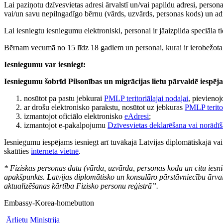
Lai paziņotu dzīvesvietas adresi ārvalstī un/vai papildu adresi, persona
vai/un savu nepilngadīgo bērnu (vārds, uzvārds, personas kods) un adre
Lai iesniegtu iesniegumu elektroniski, personai ir jāaizpilda speciāla t
Bērnam vecumā no 15 līdz 18 gadiem un personai, kurai ir ierobežota rīc
Iesniegumu var iesniegt:
Iesniegumu šobrīd Pilsonības un migrācijas lietu pārvaldē iespējam
nosūtot pa pastu jebkurai
PMLP teritoriālajai nodaļai
, pievieno
ar drošu elektronisko parakstu, nosūtot uz jebkuras
PMLP terito
izmantojot oficiālo elektronisko
eAdresi
;
izmantojot e-pakalpojumu
Dzīvesvietas deklarēšana vai norādī
Iesniegumu iespējams iesniegt arī tuvākajā Latvijas diplomātiskajā va
skatīties
interneta vietnē
.
* Fiziskas personas datu (vārda, uzvārda, personas koda un citu iesn
apakšpunkts.
L
atvijas diplomātisko un konsulāro pārstāvniecību ārv
aktualizēšanas kārtība Fizisko personu reģistrā”.
Embassy-Korea-homebutton
Ārlietu Ministrija