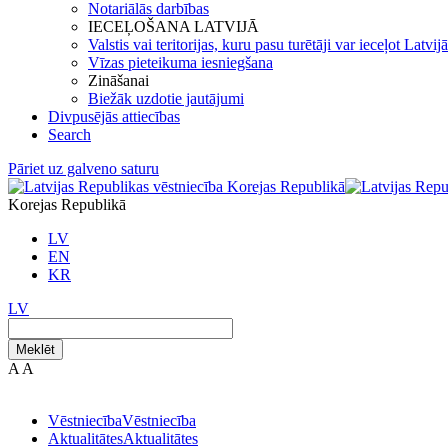
Notariālās darbības
IECEĻOŠANA LATVIJĀ
Valstis vai teritorijas, kuru pasu turētāji var ieceļot Latvij
Vīzas pieteikuma iesniegšana
Zināšanai
Biežāk uzdotie jautājumi
Divpusējās attiecības
Search
Pāriet uz galveno saturu
Korejas Republikā
LV
EN
KR
LV
Meklēt
A
A
Vēstniecība
Vēstniecība
Aktualitātes
Aktualitātes