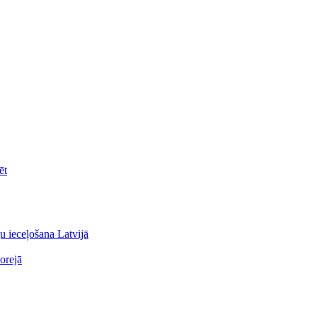
ēt
u ieceļošana Latvijā
orejā