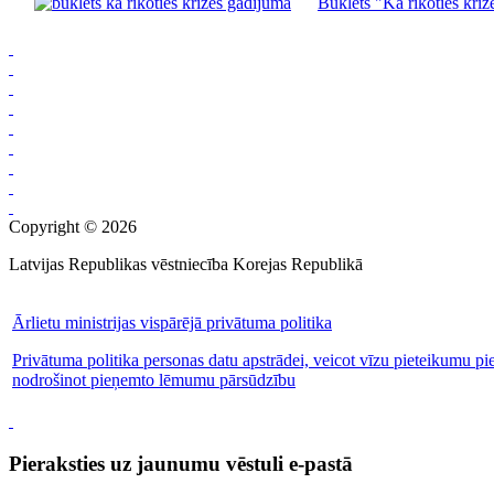
Buklets "Kā rīkoties krīze
Copyright © 2026
Latvijas Republikas vēstniecība Korejas Republikā
Ārlietu ministrijas vispārējā privātuma politika
Privātuma politika personas datu apstrādei, veicot vīzu pieteikumu pi
nodrošinot pieņemto lēmumu pārsūdzību
Pieraksties uz jaunumu vēstuli e-pastā