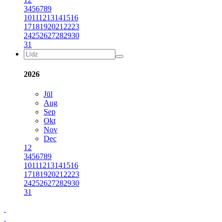
3
4
5
6
7
8
9
10
11
12
13
14
15
16
17
18
19
20
21
22
23
24
25
26
27
28
29
30
31
2026
Jūl
Aug
Sep
Okt
Nov
Dec
1
2
3
4
5
6
7
8
9
10
11
12
13
14
15
16
17
18
19
20
21
22
23
24
25
26
27
28
29
30
31