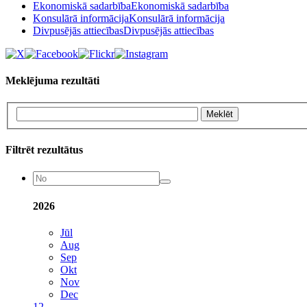
Ekonomiskā sadarbība
Ekonomiskā sadarbība
Konsulārā informācija
Konsulārā informācija
Divpusējās attiecības
Divpusējās attiecības
Meklējuma rezultāti
Meklēt
Filtrēt rezultātus
2026
Jūl
Aug
Sep
Okt
Nov
Dec
1
2