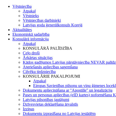
Vēstniecība
Atpakaļ
Vēstnieks
Vēstniecības darbinieki
Latvijas goda ģenerālkonsuls Korejā
Aktualitātes
Ekonomiskā sadarbība
Konsulārā informācija
Atpakaļ
KONSULĀRĀ PALĪDZĪBA
Ceļo droši
Ārkārtas situācijas
Kādos gadījumos Latvijas pārstāvniecība NEVAR palīdz
Atgriešanās apliecības saņemšana
Cilvēku tirdzniecība
KONSULĀRIE PAKALPOJUMI
Atpakaļ
Eiropas Savienības pilsoņu un viņu ģimenes locekļ
Dokumentu apliecināšana ar ''Apostille'' un legalizācija
Pases un personas apliecības (eID kartes) noformēšana K
Latvijas pilsonības jautājumi
Dzīvesvietas deklarēšana ārvalstīs
Izziņas
Dokumentu izprasīšana no Latvijas iestādēm