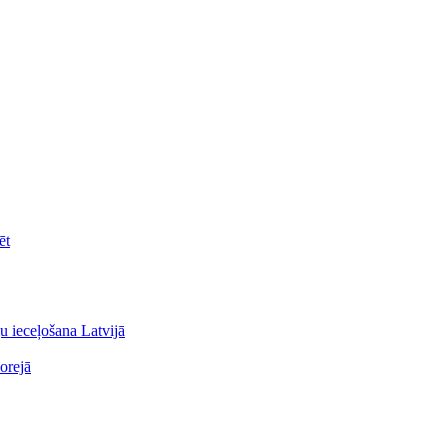
ēt
u ieceļošana Latvijā
orejā