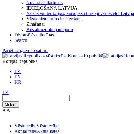
Notariālās darbības
IECEĻOŠANA LATVIJĀ
Valstis vai teritorijas, kuru pasu turētāji var ieceļot Latvij
Vīzas pieteikuma iesniegšana
Zināšanai
Biežāk uzdotie jautājumi
Divpusējās attiecības
Search
Pāriet uz galveno saturu
Korejas Republikā
LV
EN
KR
LV
Meklēt
A
A
Vēstniecība
Vēstniecība
Aktualitātes
Aktualitātes