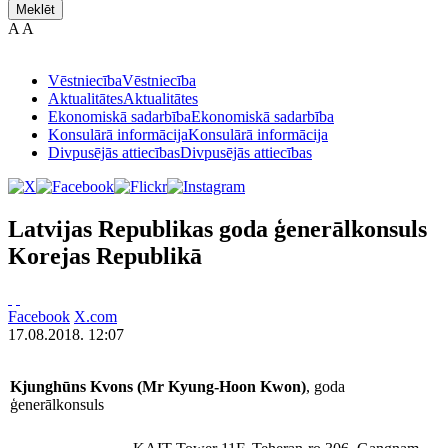
Meklēt
A
A
Vēstniecība
Vēstniecība
Aktualitātes
Aktualitātes
Ekonomiskā sadarbība
Ekonomiskā sadarbība
Konsulārā informācija
Konsulārā informācija
Divpusējās attiecības
Divpusējās attiecības
Latvijas Republikas goda ģenerālkonsuls
Korejas Republikā
Facebook
X.com
17.08.2018. 12:07
Kjunghūns Kvons (Mr Kyung-Hoon Kwon)
, goda
ģenerālkonsuls