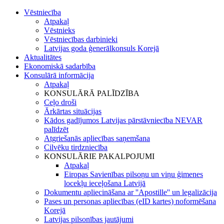
Vēstniecība
Atpakaļ
Vēstnieks
Vēstniecības darbinieki
Latvijas goda ģenerālkonsuls Korejā
Aktualitātes
Ekonomiskā sadarbība
Konsulārā informācija
Atpakaļ
KONSULĀRĀ PALĪDZĪBA
Ceļo droši
Ārkārtas situācijas
Kādos gadījumos Latvijas pārstāvniecība NEVAR
palīdzēt
Atgriešanās apliecības saņemšana
Cilvēku tirdzniecība
KONSULĀRIE PAKALPOJUMI
Atpakaļ
Eiropas Savienības pilsoņu un viņu ģimenes
locekļu ieceļošana Latvijā
Dokumentu apliecināšana ar ''Apostille'' un legalizācija
Pases un personas apliecības (eID kartes) noformēšana
Korejā
Latvijas pilsonības jautājumi