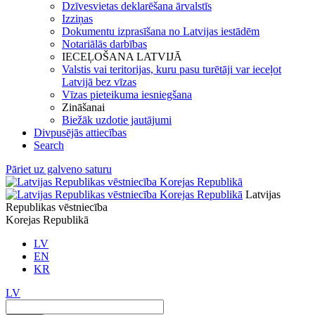
Dzīvesvietas deklarēšana ārvalstīs
Izziņas
Dokumentu izprasīšana no Latvijas iestādēm
Notariālās darbības
IECEĻOŠANA LATVIJĀ
Valstis vai teritorijas, kuru pasu turētāji var ieceļot
Latvijā bez vīzas
Vīzas pieteikuma iesniegšana
Zināšanai
Biežāk uzdotie jautājumi
Divpusējās attiecības
Search
Pāriet uz galveno saturu
Latvijas
Republikas vēstniecība
Korejas Republikā
LV
EN
KR
LV