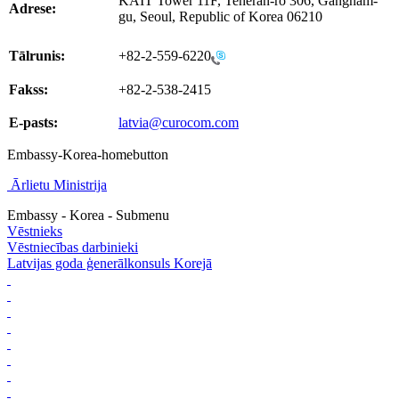
KAIT Tower 11F, Teheran-ro 306, Gangnam-
Adrese:
gu, Seoul, Republic of Korea 06210
Tālrunis:
+82-2-559-6220
Fakss:
+82-2-538-2415
E-pasts:
latvia@curocom.com
Embassy-Korea-homebutton
Ārlietu Ministrija
Embassy - Korea - Submenu
Vēstnieks
Vēstniecības darbinieki
Latvijas goda ģenerālkonsuls Korejā