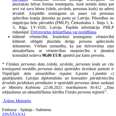
jāuzraksta brīvas formas iesniegums, kurā norāda datus par
sevi vai savu bērnu (vārds, uzvārds, personas kods) un adresi
ārvalstī. Aizpildīts iesniegums un pases vai personas
apliecības kopija jānosūta pa pastu uz Latviju: Pilsonības un
migrācijas lietu pārvaldei (PMLP), Čiekurkalna 1. līnija 1, k-
3, Rīga, LV-1026, Latvija.
Papildu informācija PMLP
mājaslapā:
Dzīvesvietas deklarēšana vai norādīšana
.
klātienē vēstniecībā. Iesniedzot iesniegumu vēstniecībā
klātienē, obligāti jāuzrāda derīgs personu apliecinošs
dokuments.
Vēršam uzmanību, ka par dzīvesvietas ziņu
aktualizēšanu ar vēstniecības starpniecību ir jāmaksā
konsulārā nodeva
90,00 EUR
apmērā par katru personu.
* Fiziskas personas datu (vārda, uzvārda, personas koda un citu
iesniegumā norādīto personas datu) apstrādes tiesiskais pamats ir
Vispārīgās datu aizsardzības regulas 6.panta 1.punkta c)
apakšpunkts. Latvijas diplomātisko un konsulāro pārstāvniecību
ārvalstīs juridiskais pienākums ir apstrādāt personas datus saskaņā
ar Ministru Kabineta 22.06.2021. noteikumiem Nr.412 „Ziņu
iekļaušanas un aktualizēšanas kārtība Fizisko personu reģistrā”.
Ārlietu Ministrija
Embassy - Spānija - Submenu
ZINĀŠANAI