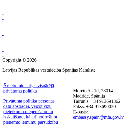
Copyright © 2026
Latvijas Republikas vēstniecība Spānijas Karalistē
Ārlietu ministrijas vispārējā
Moreto 5 - 1d, 28014
privātuma politika
Madride, Spānija
Privātuma politika personas
Tālrunis: +34 913691362
datu apstrādei, veicot vīzu
Fakss: +34 913690020
pieteikumu pieņemšanu un
E-pasts:
izskatīšanu, kā arī nodrošinot
embassy.spain@mfa.gov.lv
pieņemto lēmumu pārsūdzību