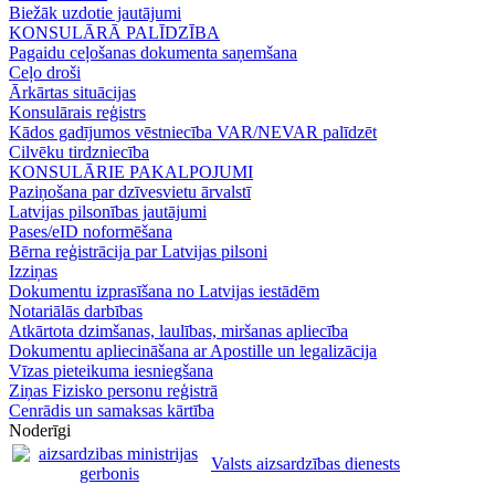
Biežāk uzdotie jautājumi
KONSULĀRĀ PALĪDZĪBA
Pagaidu ceļošanas dokumenta saņemšana
Ceļo droši
Ārkārtas situācijas
Konsulārais reģistrs
Kādos gadījumos vēstniecība VAR/NEVAR palīdzēt
Cilvēku tirdzniecība
KONSULĀRIE PAKALPOJUMI
Paziņošana par dzīvesvietu ārvalstī
Latvijas pilsonības jautājumi
Pases/eID noformēšana
Bērna reģistrācija par Latvijas pilsoni
Izziņas
Dokumentu izprasīšana no Latvijas iestādēm
Notariālās darbības
Atkārtota dzimšanas, laulības, miršanas apliecība
Dokumentu apliecināšana ar Apostille un legalizācija
Vīzas pieteikuma iesniegšana
Ziņas Fizisko personu reģistrā
Cenrādis un samaksas kārtība
Noderīgi
Valsts aizsardzības dienests