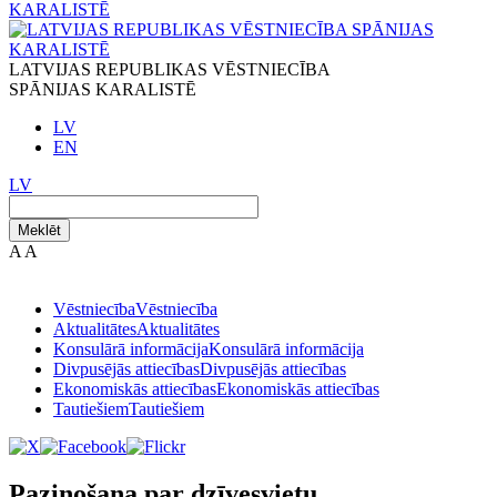
LATVIJAS REPUBLIKAS VĒSTNIECĪBA
SPĀNIJAS KARALISTĒ
LV
EN
LV
Meklēt
A
A
Vēstniecība
Vēstniecība
Aktualitātes
Aktualitātes
Konsulārā informācija
Konsulārā informācija
Divpusējās attiecības
Divpusējās attiecības
Ekonomiskās attiecības
Ekonomiskās attiecības
Tautiešiem
Tautiešiem
Paziņošana par dzīvesvietu