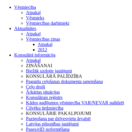
Vēstniecība
Atpakaļ
Vēstnieks
Vēstniecības darbinieki
Aktualitātes
Atpakaļ
Vēstniecības ziņas
Atpakaļ
2012
Konsulārā informācija
Atpakaļ
ZINĀŠANAI
Biežāk uzdotie jautājumi
KONSULĀRĀ PALĪDZĪBA
Pagaidu ceļošanas dokumenta saņemšana
Ceļo droši
Ārkārtas situācijas
Konsulārais reģistrs
Kādos gadījumos vēstniecība VAR/NEVAR palīdzēt
Cilvēku tirdzniecība
KONSULĀRIE PAKALPOJUMI
Paziņošana par dzīvesvietu ārvalstī
Latvijas pilsonības jautājumi
Pases/eID noformēšana