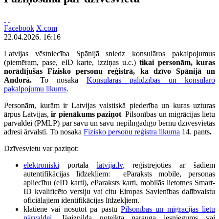
Facebook
X.com
22.04.2026. 16:16
Latvijas vēstniecība Spānijā sniedz konsulāros pakalpojumus
(piemēram, pase, eID karte, izziņas u.c.)
tikai personām, kuras
norādījušas Fizisko personu reģistrā, ka dzīvo Spānijā un
Andorā.
To nosaka
Konsulārās palīdzības un konsulāro
pakalpojumu likums
.
Personām, kurām ir Latvijas valstiskā piederība un kuras uzturas
ārpus Latvijas,
ir pienākums paziņot
Pilsonības un migrācijas lietu
pārvaldei (PMLP) par savu un savu nepilngadīgo bērnu dzīvesvietas
adresi ārvalstī. To nosaka
Fizisko personu reģistra likuma
14. pants
.
Dzīvesvietu var paziņot:
elektroniski
portālā
latvija.lv
, reģistrējoties ar šādiem
autentifikācijas līdzekļiem: eParaksts mobile, personas
apliecību (eID karti), eParaksts karti, mobilās lietotnes Smart-
ID kvalificēto versiju vai citu Eiropas Savienības dalībvalstu
oficiālajiem identifikācijas līdzekļiem.
klātienē vai nosūtot pa pastu
Pilsonības un migrācijas lietu
pārvaldei
.
Jāaizpilda noteikta parauga iesniegums vai