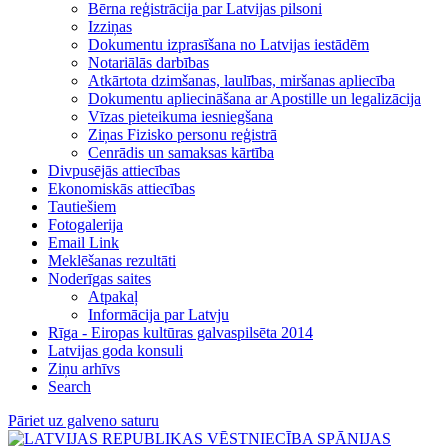
Bērna reģistrācija par Latvijas pilsoni
Izziņas
Dokumentu izprasīšana no Latvijas iestādēm
Notariālās darbības
Atkārtota dzimšanas, laulības, miršanas apliecība
Dokumentu apliecināšana ar Apostille un legalizācija
Vīzas pieteikuma iesniegšana
Ziņas Fizisko personu reģistrā
Cenrādis un samaksas kārtība
Divpusējās attiecības
Ekonomiskās attiecības
Tautiešiem
Fotogalerija
Email Link
Meklēšanas rezultāti
Noderīgas saites
Atpakaļ
Informācija par Latvju
Rīga - Eiropas kultūras galvaspilsēta 2014
Latvijas goda konsuli
Ziņu arhīvs
Search
Pāriet uz galveno saturu