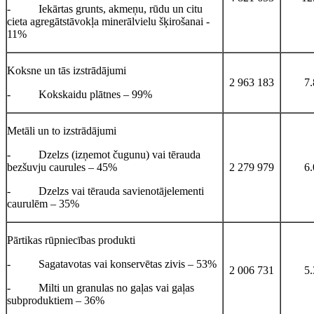
- Iekārtas grunts, akmeņu, rūdu un citu
cieta agregātstāvokļa minerālvielu šķirošanai -
11%
Koksne un tās izstrādājumi
2 963 183
7
- Kokskaidu plātnes – 99%
Metāli un to izstrādājumi
- Dzelzs (izņemot čugunu) vai tērauda
bezšuvju caurules – 45%
2 279 979
6
- Dzelzs vai tērauda savienotājelementi
caurulēm – 35%
Pārtikas rūpniecības produkti
- Sagatavotas vai konservētas zivis – 53%
2 006 731
5
- Milti un granulas no gaļas vai gaļas
subproduktiem – 36%