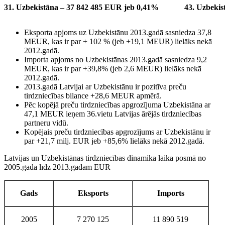
31. Uzbekistāna – 37 842 485 EUR jeb 0,41%
43. Uzbekis
Eksporta apjoms uz Uzbekistānu 2013.gadā sasniedza 37,8
MEUR, kas ir par + 102 % (jeb +19,1 MEUR) lielāks nekā
2012.gadā.
Importa apjoms no Uzbekistānas 2013.gadā sasniedza 9,2
MEUR, kas ir par +39,8% (jeb 2,6 MEUR) lielāks nekā
2012.gadā.
2013.gadā Latvijai ar Uzbekistānu ir pozitīva preču
tirdzniecības bilance +28,6 MEUR apmērā.
Pēc kopējā preču tirdzniecības apgrozījuma Uzbekistāna ar
47,1 MEUR ieņem 36.vietu Latvijas ārējās tirdzniecības
partneru vidū.
Kopējais preču tirdzniecības apgrozījums ar Uzbekistānu ir
par +21,7 milj. EUR jeb +85,6% lielāks nekā 2012.gadā.
Latvijas un Uzbekistānas tirdzniecības dinamika laika posmā no
2005.gada līdz 2013.gadam EUR
Gads
Eksports
Imports
2005
7 270 125
11 890 519