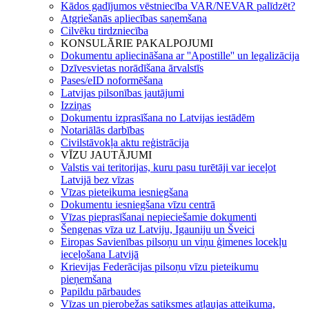
Kādos gadījumos vēstniecība VAR/NEVAR palīdzēt?
Atgriešanās apliecības saņemšana
Cilvēku tirdzniecība
KONSULĀRIE PAKALPOJUMI
Dokumentu apliecināšana ar ''Apostille'' un legalizācija
Dzīvesvietas norādīšana ārvalstīs
Pases/eID noformēšana
Latvijas pilsonības jautājumi
Izziņas
Dokumentu izprasīšana no Latvijas iestādēm
Notariālās darbības
Civilstāvokļa aktu reģistrācija
VĪZU JAUTĀJUMI
Valstis vai teritorijas, kuru pasu turētāji var ieceļot
Latvijā bez vīzas
Vīzas pieteikuma iesniegšana
Dokumentu iesniegšana vīzu centrā
Vīzas pieprasīšanai nepieciešamie dokumenti
Šengenas vīza uz Latviju, Igauniju un Šveici
Eiropas Savienības pilsoņu un viņu ģimenes locekļu
ieceļošana Latvijā
Krievijas Federācijas pilsoņu vīzu pieteikumu
pieņemšana
Papildu pārbaudes
Vīzas un pierobežas satiksmes atļaujas atteikuma,