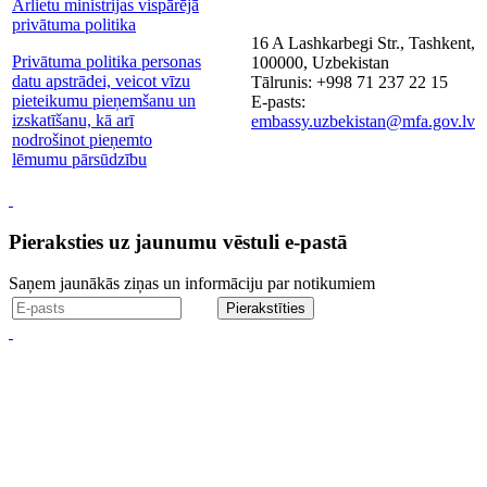
Ārlietu ministrijas vispārējā
privātuma politika
16 A Lashkarbegi Str., Tashkent,
Privātuma politika personas
100000, Uzbekistan
datu apstrādei, veicot vīzu
Tālrunis: +998 71 237 22 15
pieteikumu pieņemšanu un
E-pasts:
izskatīšanu, kā arī
embassy.uzbekistan@mfa.gov.lv
nodrošinot pieņemto
lēmumu pārsūdzību
Pieraksties uz jaunumu vēstuli e-pastā
Saņem jaunākās ziņas un informāciju par notikumiem