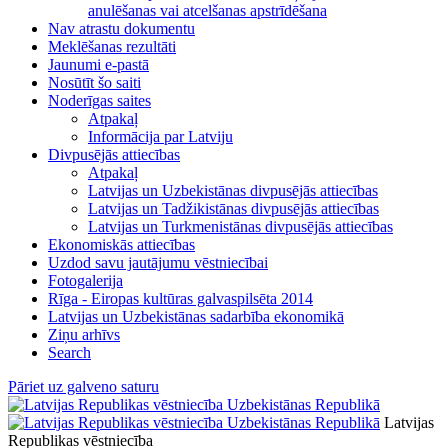
anulēšanas vai atcelšanas apstrīdēšana
Nav atrastu dokumentu
Meklēšanas rezultāti
Jaunumi e-pastā
Nosūtīt šo saiti
Noderīgas saites
Atpakaļ
Informācija par Latviju
Divpusējās attiecības
Atpakaļ
Latvijas un Uzbekistānas divpusējās attiecības
Latvijas un Tadžikistānas divpusējās attiecības
Latvijas un Turkmenistānas divpusējās attiecības
Ekonomiskās attiecības
Uzdod savu jautājumu vēstniecībai
Fotogalerija
Rīga - Eiropas kultūras galvaspilsēta 2014
Latvijas un Uzbekistānas sadarbība ekonomikā
Ziņu arhīvs
Search
Pāriet uz galveno saturu
Latvijas
Republikas vēstniecība