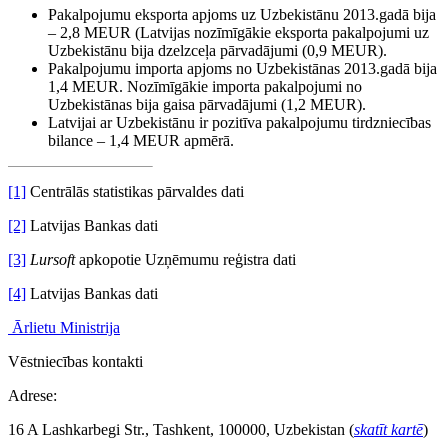
Pakalpojumu eksporta apjoms uz Uzbekistānu 2013.gadā bija
– 2,8 MEUR (Latvijas nozīmīgākie eksporta pakalpojumi uz
Uzbekistānu bija dzelzceļa pārvadājumi (0,9 MEUR).
Pakalpojumu importa apjoms no Uzbekistānas 2013.gadā bija
1,4 MEUR. Nozīmīgākie importa pakalpojumi no
Uzbekistānas bija gaisa pārvadājumi (1,2 MEUR).
Latvijai ar Uzbekistānu ir pozitīva pakalpojumu tirdzniecības
bilance – 1,4 MEUR apmērā.
[1]
Centrālās statistikas pārvaldes dati
[2]
Latvijas Bankas dati
[3]
Lursoft
apkopotie Uzņēmumu reģistra dati
[4]
Latvijas Bankas dati
Ārlietu Ministrija
Vēstniecības kontakti
Adrese:
16 A Lashkarbegi Str., Tashkent, 100000, Uzbekistan (
skatīt kartē
)