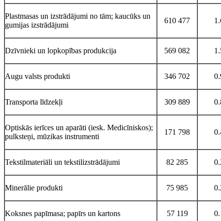
Plastmasas un izstrādājumi no tām; kaucūks un
610 477
1
gumijas izstrādājumi
Dzīvnieki un lopkopības produkcija
569 082
1
Augu valsts produkti
346 702
0
Transporta līdzekļi
309 889
0
Optiskās ierīces un aparāti (iesk. Medicīniskos);
171 798
0
pulksteņi, mūzikas instrumenti
Tekstilmateriāli un tekstilizstrādājumi
82 285
0
Minerālie produkti
75 985
0
Koksnes papīmasa; papīrs un kartons
57 119
0