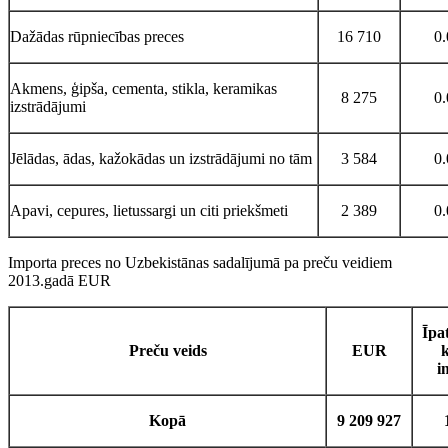
Dažādas rūpniecības preces
16 710
0
Akmens, ģipša, cementa, stikla, keramikas
8 275
0
izstrādājumi
Jēlādas, ādas, kažokādas un izstrādājumi no tām
3 584
0
Apavi, cepures, lietussargi un citi priekšmeti
2 389
0
Importa preces no Uzbekistānas sadalījumā pa preču veidiem
2013.gadā EUR
Īpa
Preču veids
EUR
i
Kopā
9 209 927