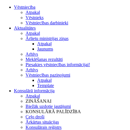
Vēstniecība
Atpakaļ
Vēstnieks
Vēstniecības darbinieki
Aktualitātes
Atpakaļ
Ārlietu ministrijas ziņas
Atpakaļ
Jaunums
Arhīvs
Meklēšanas rezultāti
Piesakies vēstniecības informācijai!
Arhīvs
Vēstniecības paziņojumi
Atpakaļ
Template
Konsulārā informācija
Atpakaļ
ZINĀŠANAI
Biežāk uzdotie jautājumi
KONSULĀRĀ PALĪDZĪBA
Ceļo droši
Ārkārtas situācijas
Konsulārais reģistrs