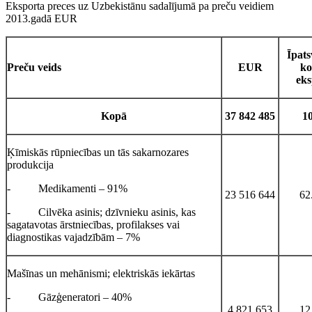
Eksporta preces uz Uzbekistānu sadalījumā pa preču veidiem
2013.gadā EUR
Īpats
Preču veids
EUR
ko
eks
Kopā
37 842 485
1
Ķīmiskās rūpniecības un tās sakarnozares
produkcija
- Medikamenti – 91%
23 516 644
62
- Cilvēka asinis; dzīvnieku asinis, kas
sagatavotas ārstniecības, profilakses vai
diagnostikas vajadzībām – 7%
Mašīnas un mehānismi; elektriskās iekārtas
- Gāzģeneratori – 40%
4 821 653
12