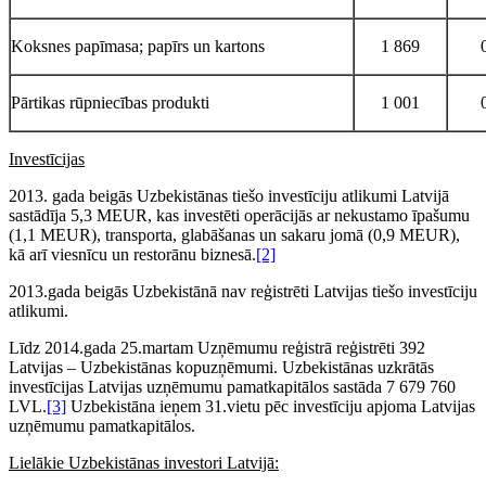
Koksnes papīmasa; papīrs un kartons
1 869
Pārtikas rūpniecības produkti
1 001
Investīcijas
2013. gada beigās Uzbekistānas tiešo investīciju atlikumi Latvijā
sastādīja 5,3 MEUR, kas investēti operācijās ar nekustamo īpašumu
(1,1 MEUR), transporta, glabāšanas un sakaru jomā (0,9 MEUR),
kā arī viesnīcu un restorānu biznesā.
[2]
2013.gada beigās Uzbekistānā nav reģistrēti Latvijas tiešo investīciju
atlikumi.
Līdz 2014.gada 25.martam Uzņēmumu reģistrā reģistrēti 392
Latvijas – Uzbekistānas kopuzņēmumi. Uzbekistānas uzkrātās
investīcijas Latvijas uzņēmumu pamatkapitālos sastāda 7 679 760
LVL.
[3]
Uzbekistāna ieņem 31.vietu pēc investīciju apjoma Latvijas
uzņēmumu pamatkapitālos.
Lielākie Uzbekistānas investori Latvijā: