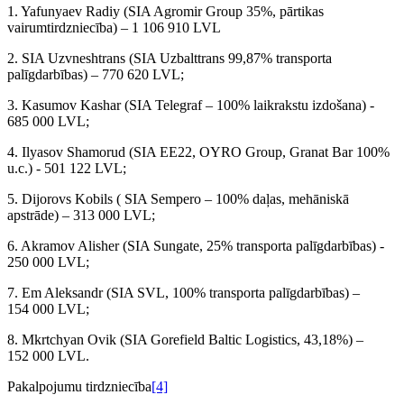
1. Yafunyaev Radiy (SIA Agromir Group 35%, pārtikas
vairumtirdzniecība) – 1 106 910 LVL
2. SIA Uzvneshtrans (SIA Uzbalttrans 99,87% transporta
palīgdarbības) – 770 620 LVL;
3. Kasumov Kashar (SIA Telegraf – 100% laikrakstu izdošana) -
685 000 LVL;
4. Ilyasov Shamorud (SIA EE22, OYRO Group, Granat Bar 100%
u.c.) - 501 122 LVL;
5. Dijorovs Kobils ( SIA Sempero – 100% daļas, mehāniskā
apstrāde) – 313 000 LVL;
6. Akramov Alisher (SIA Sungate, 25% transporta palīgdarbības) -
250 000 LVL;
7. Em Aleksandr (SIA SVL, 100% transporta palīgdarbības) –
154 000 LVL;
8. Mkrtchyan Ovik (SIA Gorefield Baltic Logistics, 43,18%) –
152 000 LVL.
Pakalpojumu tirdzniecība
[4]