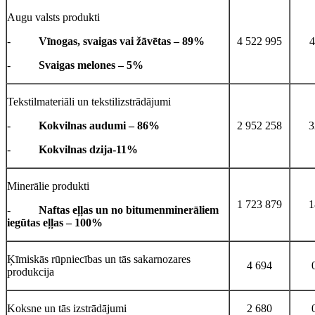
Augu valsts produkti
-
Vīnogas, svaigas vai žāvētas – 89%
4 522 995
4
-
Svaigas melones – 5%
Tekstilmateriāli un tekstilizstrādājumi
-
Kokvilnas audumi – 86%
2 952 258
3
-
Kokvilnas dzija-11%
Minerālie produkti
1 723 879
1
-
Naftas eļļas un no bitumenminerāliem
iegūtas eļļas – 100%
Ķīmiskās rūpniecības un tās sakarnozares
4 694
produkcija
Koksne un tās izstrādājumi
2 680