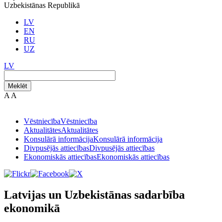
Uzbekistānas Republikā
LV
EN
RU
UZ
LV
Meklēt
A
A
Vēstniecība
Vēstniecība
Aktualitātes
Aktualitātes
Konsulārā informācija
Konsulārā informācija
Divpusējās attiecības
Divpusējās attiecības
Ekonomiskās attiecības
Ekonomiskās attiecības
Latvijas un Uzbekistānas sadarbība
ekonomikā