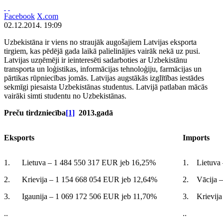
Facebook
X.com
02.12.2014. 19:09
Uzbekistāna ir viens no straujāk augošajiem Latvijas eksporta
tirgiem, kas pēdējā gada laikā palielinājies vairāk nekā uz pusi.
Latvijas uzņēmēji ir ieinteresēti sadarboties ar Uzbekistānu
transporta un loģistikas, informācijas tehnoloģiju, farmācijas un
pārtikas rūpniecības jomās. Latvijas augstākās izglītības iestādes
sekmīgi piesaista Uzbekistānas studentus. Latvijā patlaban mācās
vairāki simti studentu no Uzbekistānas.
Preču tirdzniecība
[1]
2013.gadā
Eksports
Imports
1. Lietuva – 1 484 550 317 EUR jeb 16,25%
1. Lietuva 
2. Krievija – 1 154 668 054 EUR jeb 12,64%
2. Vācija –
3. Igaunija – 1 069 172 506 EUR jeb 11,70%
3. Krievija
..
..