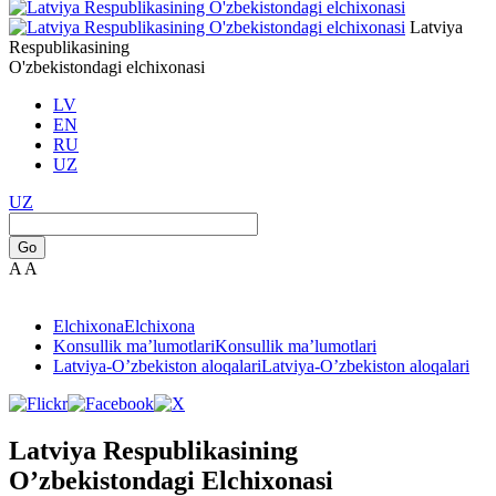
Latviya
Respublikasining
O'zbekistondagi elchixonasi
LV
EN
RU
UZ
UZ
Go
A
A
Elchixona
Elchixona
Konsullik ma’lumotlari
Konsullik ma’lumotlari
Latviya-O’zbekiston aloqalari
Latviya-O’zbekiston aloqalari
Latviya Respublikasining
O’zbekistondagi Elchixonasi