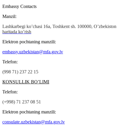
Embassy Contacts
Manzil:
Lashkarbegi ko’chasi 16а, Toshkent sh. 100000, O’zbekiston
haritada ko’rish
Elektron pochtaning manzili:
embassy.uzbekistan@mfa.gov.lv
Теlefon:
(998 71) 237 22 15
КОNSULLIK BO’LIMI
Теlefon:
(+998) 71 237 08 51
Elektron pochtaning manzili:
consulate.uzbekistan@mfa.gov.lv