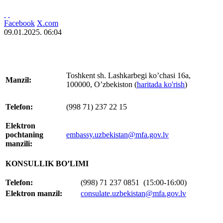
Facebook
X.com
09.01.2025. 06:04
Toshkent sh. Lashkarbegi ko’chasi 16а,
Manzil:
100000, O’zbekiston (
haritada ko'rish
)
Теlefon:
(998 71) 237 22 15
Elektron
pochtaning
embassy.uzbekistan@mfa.gov.lv
manzili:
КОNSULLIK BO’LIMI
Теlefon:
(998) 71 237 0851 (15:00-16:00)
Elektron manzil:
consulate.uzbekistan@mfa.gov.lv