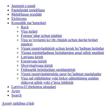
Jaunumi e-pastā
Paplašinātā meklēšana
Meklēšanas rezultāti
Elchixona
Konsullik ma’lumotlari
Back
Viza turlari
Fotosur’atlar uchun talablar
Viza so’rovlarini ko’rib chiqish uchun davlat bojlari
miqdori
Vizani rasmiylashtirish uchun kerak bo’ladigan hujjatlar
Vizaga topshiriladigan hujjatlarning amal qilish muddati
Latviaga kirish
Estoniyaga kirish
Shveytsariyaga kirish
Firibgarlik belgilaridan ogohlantirish
Vizani rasmiylashtirishda zarur bo’ladigan maslahatlar
Viza rad etilishining yoki bekor qilinishining ustidan
shikoyat qilish yoki e’tiroz bildirish
Latviya-O’zbekiston aloqalari
Arxiv
Search
Asosiy tarkibga o'tish