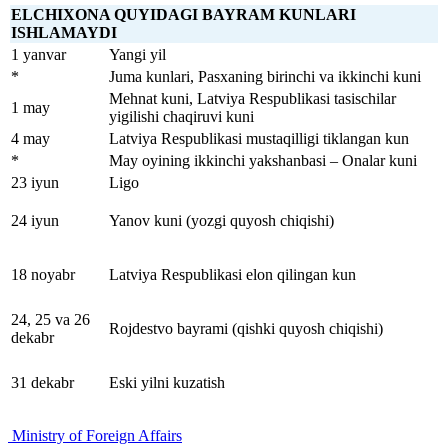
ELCHIXONA QUYIDAGI BAYRAM KUNLARI
ISHLAMAYDI
1 yanvar
Yangi yil
*
Juma kunlari, Pasxaning birinchi va ikkinchi kuni
Mehnat kuni, Latviya Respublikasi tasischilar
1 may
yigilishi chaqiruvi kuni
4 may
Latviya Respublikasi mustaqilligi tiklangan kun
*
May oyining ikkinchi yakshanbasi – Onalar kuni
23 iyun
Ligo
24 iyun
Yanov kuni (yozgi quyosh chiqishi)
18 noyabr
Latviya Respublikasi elon qilingan kun
24, 25 va 26
Rojdestvo bayrami (qishki quyosh chiqishi)
dekabr
31 dekabr
Eski yilni kuzatish
Ministry of Foreign Affairs