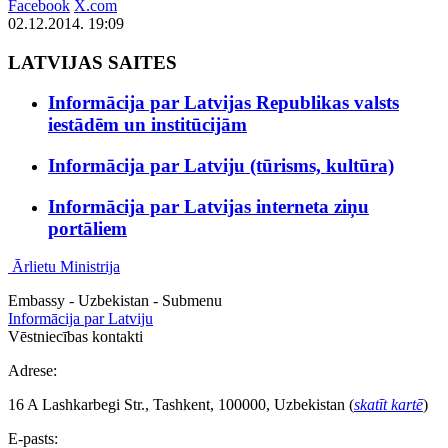
Facebook
X.com
02.12.2014. 19:09
LATVIJAS SAITES
Informācija par Latvijas Republikas valsts
iestādēm un institūcijām
Informācija par Latviju (tūrisms, kultūra)
Informācija par Latvijas interneta ziņu
portāliem
Ārlietu Ministrija
Embassy - Uzbekistan - Submenu
Informācija par Latviju
Vēstniecības kontakti
Adrese:
16 A Lashkarbegi Str., Tashkent, 100000, Uzbekistan (
skatīt kartē
)
E-pasts: