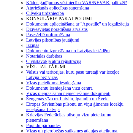
Kādos gadījumos vēstniecība VAR/NEVAR palīdzēt?
Atgriešanās apliecības saņemšana
Cilvēku tirdzniecība
KONSULĀRIE PAKALPOJUMI
Dokumentu apliecināšana ar ''Apostille'' un legalizācija
Dzīvesvietas norādīšana ārvalstīs
Pases/eID noformēšana
Latvijas pilsonības jautājumi
Izziņas
Dokumentu izprasīšana no Latvijas iestādēm
Notariālās darbības
Civilstāvokļa aktu reģistrācija
VĪZU JAUTĀJUMI
Valstis vai teritorijas, kuru pasu turētāji var ieceļot
Latvijā bez vīzas
Vīzas pieteikuma iesniegšana
Dokumentu iesniegšana vīzu centrā
Vīzas pieprasīšanai nepieciešamie dokumenti
Šengenas vīza uz Latviju, Igauniju un Šveici
Eiropas Savienības pilsoņu un viņu ģimenes locekļu
ieceļošana Latvijā
Krievijas Federācijas pilsoņu vīzu pieteikumu
pieņemšana
Papildu pārbaudes
Vīzas un pierobežas satiksmes atļaujas atteikuma,