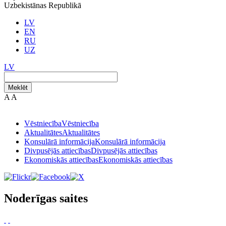
Uzbekistānas Republikā
LV
EN
RU
UZ
LV
Meklēt
A
A
Vēstniecība
Vēstniecība
Aktualitātes
Aktualitātes
Konsulārā informācija
Konsulārā informācija
Divpusējās attiecības
Divpusējās attiecības
Ekonomiskās attiecības
Ekonomiskās attiecības
Noderīgas saites