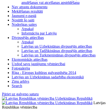
anulēšanas vai atcelšanas apstrīdēšana
Nav atrastu dokumentu
Meklēšanas rezultāti
Jaunumi e-pastā
Nosūtīt šo saiti
Noderīgas saites
Atpakaļ
Informācija par Latviju
Divpusējās attiecības
Atpakaļ
Latvijas un Uzbekistānas divpusējās attiecības
Latvijas un Tadžikistānas divpusējās attiecības
Latvijas un Turkmenistānas divpusējās attiecības
Ekonomiskās attiecības
Uzdod savu jautājumu vēstniecībai
Fotogalerija
Rīga - Eiropas kultūras galvaspilsēta 2014
Latvijas un Uzbekistānas sadarbība ekonomikā
Ziņu arhīvs
Search
Pāriet uz galveno saturu
Latvijas
Republikas vēstniecība