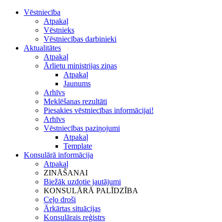
Vēstniecība
Atpakaļ
Vēstnieks
Vēstniecības darbinieki
Aktualitātes
Atpakaļ
Ārlietu ministrijas ziņas
Atpakaļ
Jaunums
Arhīvs
Meklēšanas rezultāti
Piesakies vēstniecības informācijai!
Arhīvs
Vēstniecības paziņojumi
Atpakaļ
Template
Konsulārā informācija
Atpakaļ
ZINĀŠANAI
Biežāk uzdotie jautājumi
KONSULĀRĀ PALĪDZĪBA
Ceļo droši
Ārkārtas situācijas
Konsulārais reģistrs