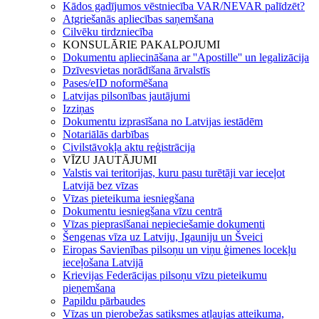
Kādos gadījumos vēstniecība VAR/NEVAR palīdzēt?
Atgriešanās apliecības saņemšana
Cilvēku tirdzniecība
KONSULĀRIE PAKALPOJUMI
Dokumentu apliecināšana ar ''Apostille'' un legalizācija
Dzīvesvietas norādīšana ārvalstīs
Pases/eID noformēšana
Latvijas pilsonības jautājumi
Izziņas
Dokumentu izprasīšana no Latvijas iestādēm
Notariālās darbības
Civilstāvokļa aktu reģistrācija
VĪZU JAUTĀJUMI
Valstis vai teritorijas, kuru pasu turētāji var ieceļot
Latvijā bez vīzas
Vīzas pieteikuma iesniegšana
Dokumentu iesniegšana vīzu centrā
Vīzas pieprasīšanai nepieciešamie dokumenti
Šengenas vīza uz Latviju, Igauniju un Šveici
Eiropas Savienības pilsoņu un viņu ģimenes locekļu
ieceļošana Latvijā
Krievijas Federācijas pilsoņu vīzu pieteikumu
pieņemšana
Papildu pārbaudes
Vīzas un pierobežas satiksmes atļaujas atteikuma,