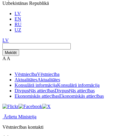
Uzbekistānas Republikā
LV
EN
RU
UZ
LV
Meklēt
A
A
Vēstniecība
Vēstniecība
Aktualitātes
Aktualitātes
Konsulārā informācija
Konsulārā informācija
Divpusējās attiecības
Divpusējās attiecības
Ekonomiskās attiecības
Ekonomiskās attiecības
Ārlietu Ministrija
Vēstniecības kontakti