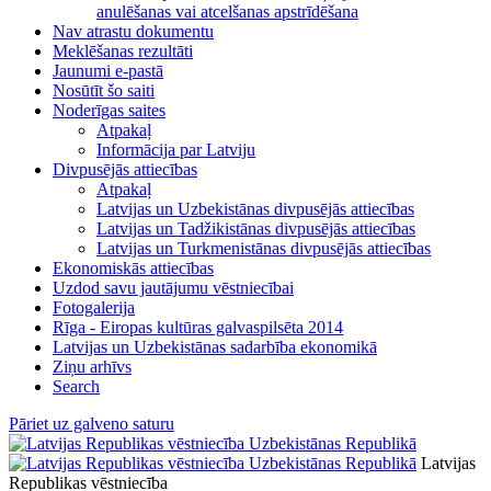
anulēšanas vai atcelšanas apstrīdēšana
Nav atrastu dokumentu
Meklēšanas rezultāti
Jaunumi e-pastā
Nosūtīt šo saiti
Noderīgas saites
Atpakaļ
Informācija par Latviju
Divpusējās attiecības
Atpakaļ
Latvijas un Uzbekistānas divpusējās attiecības
Latvijas un Tadžikistānas divpusējās attiecības
Latvijas un Turkmenistānas divpusējās attiecības
Ekonomiskās attiecības
Uzdod savu jautājumu vēstniecībai
Fotogalerija
Rīga - Eiropas kultūras galvaspilsēta 2014
Latvijas un Uzbekistānas sadarbība ekonomikā
Ziņu arhīvs
Search
Pāriet uz galveno saturu
Latvijas
Republikas vēstniecība