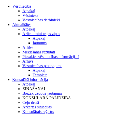
Vēstniecība
Atpakaļ
Vēstnieks
Vēstniecības darbinieki
Aktualitātes
Atpakaļ
Ārlietu ministrijas ziņas
Atpakaļ
Jaunums
Arhīvs
Meklēšanas rezultāti
Piesakies vēstniecības informācijai!
Arhīvs
Vēstniecības paziņojumi
Atpakaļ
Template
Konsulārā informācija
Atpakaļ
ZINĀŠANAI
Biežāk uzdotie jautājumi
KONSULĀRĀ PALĪDZĪBA
Ceļo droši
Ārkārtas situācijas
Konsulārais reģistrs