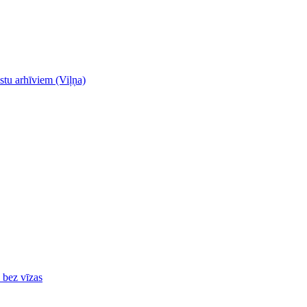
stu arhīviem (Viļņa)
ā bez vīzas