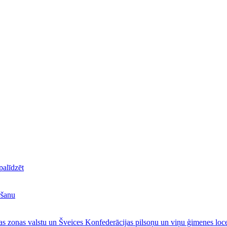
alīdzēt
ršanu
s zonas valstu un Šveices Konfederācijas pilsoņu un viņu ģimenes loce