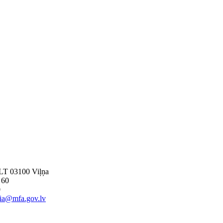
, LT 03100 Viļņa
 60
0
nia@mfa.gov.lv