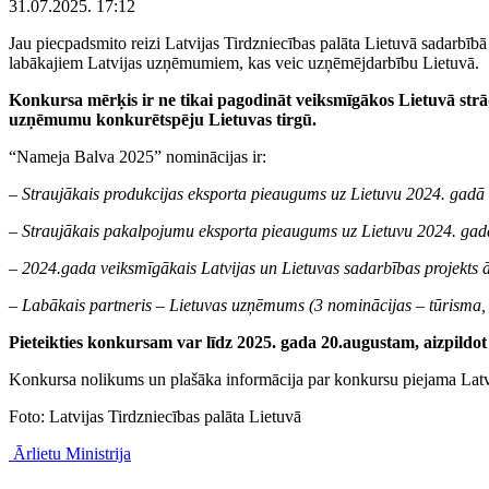
31.07.2025. 17:12
Jau piecpadsmito reizi Latvijas Tirdzniecības palāta Lietuvā sadarbī
labākajiem Latvijas uzņēmumiem, kas veic uzņēmējdarbību Lietuvā.
Konkursa mērķis ir ne tikai pagodināt veiksmīgākos Lietuvā strā
uzņēmumu konkurētspēju Lietuvas tirgū.
“Nameja Balva 2025” nominācijas ir:
– Straujākais produkcijas eksporta pieaugums uz Lietuvu 2024. gadā
– Straujākais pakalpojumu eksporta pieaugums uz Lietuvu 2024. gad
– 2024.gada veiksmīgākais Latvijas un Lietuvas sadarbības projekts ā
– Labākais partneris – Lietuvas uzņēmums (3 nominācijas – tūrisma, 
Pieteikties konkursam var līdz 2025. gada 20.augustam, aizpildo
Konkursa nolikums un plašāka informācija par konkursu piejama Latvi
Foto: Latvijas Tirdzniecības palāta Lietuvā
Ārlietu Ministrija