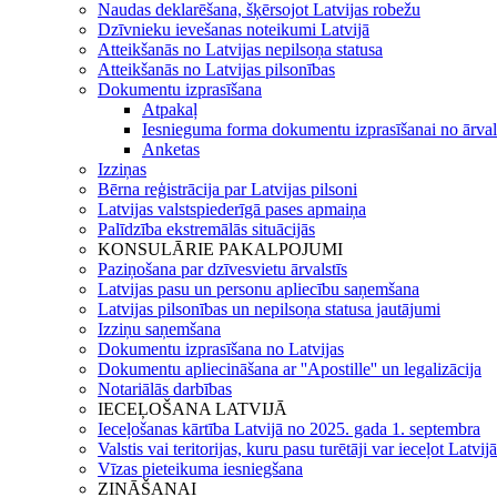
Naudas deklarēšana, šķērsojot Latvijas robežu
Dzīvnieku ievešanas noteikumi Latvijā
Atteikšanās no Latvijas nepilsoņa statusa
Atteikšanās no Latvijas pilsonības
Dokumentu izprasīšana
Atpakaļ
Iesnieguma forma dokumentu izprasīšanai no ārval
Anketas
Izziņas
Bērna reģistrācija par Latvijas pilsoni
Latvijas valstspiederīgā pases apmaiņa
Palīdzība ekstremālās situācijās
KONSULĀRIE PAKALPOJUMI
Paziņošana par dzīvesvietu ārvalstīs
Latvijas pasu un personu apliecību saņemšana
Latvijas pilsonības un nepilsoņa statusa jautājumi
Izziņu saņemšana
Dokumentu izprasīšana no Latvijas
Dokumentu apliecināšana ar ''Apostille'' un legalizācija
Notariālās darbības
IECEĻOŠANA LATVIJĀ
Ieceļošanas kārtība Latvijā no 2025. gada 1. septembra
Valstis vai teritorijas, kuru pasu turētāji var ieceļot Latvij
Vīzas pieteikuma iesniegšana
ZINĀŠANAI