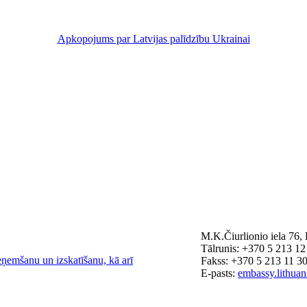
Apkopojums par Latvijas palīdzību Ukrainai
M.K.Čiurlionio iela 76
Tālrunis: +370 5 213 12
eņemšanu un izskatīšanu, kā arī
Fakss: +370 5 213 11 3
E-pasts:
embassy.lithua