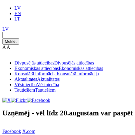
LV
EN
LT
LV
Meklēt
A
A
Divpusējās attiecības
Divpusējās attiecības
Ekonomiskās attiecības
Ekonomiskās attiecības
Konsulārā informācija
Konsulārā informācija
Aktualitātes
Aktualitātes
Vēstniecība
Vēstniecība
Tautiešiem
Tautiešiem
Uzņēmēj - vēl līdz 20.augustam var paspēt
Facebook
X.com