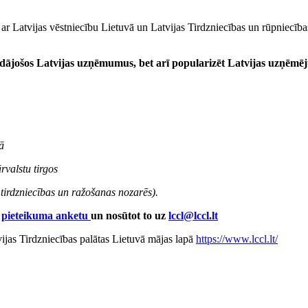
bā ar Latvijas vēstniecību Lietuvā un Latvijas Tirdzniecības un rūpni
dājošos Latvijas uzņēmumus, bet arī popularizēt Latvijas uzņēmēj
ā
rvalstu tirgos
tirdzniecības un ražošanas nozarēs).
t
pieteikuma anketu
un
nosūtot to uz
lccl@lccl.lt
jas Tirdzniecības palātas Lietuvā mājas lapā
https://www.lccl.lt/