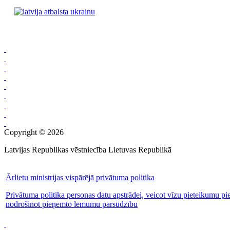
Copyright © 2026
Latvijas Republikas vēstniecība Lietuvas Republikā
Ārlietu ministrijas vispārējā privātuma politika
Privātuma politika personas datu apstrādei, veicot vīzu pieteikumu pi
nodrošinot pieņemto lēmumu pārsūdzību