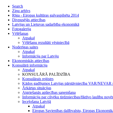
Search
Ziņu arhīvs
Rīga - Eiropas kultūras galvaspilsēta 2014
Divpusējās attiecības
Latvijas un Lietuvas sadarbība ekonomikā
Fotogalerija
Vēlēšanas
Atpakaļ
Vēlēšanu rezultāti vēstniecībā
Noderīgas saites
Atpakaļ
Informācija par Latviju
Ekonomiskās attiecības
Konsulārā informācija
Atpakaļ
KONSULĀRĀ PALĪDZĪBA
Konsulārais reģistrs
Kādos gadījumos Latvijas pārstāvniecība VAR/NEVAR p
Ārkārtas situācijas
Atgriešanās apliecības saņemšana
Informācija par cilvēku tirdzniecības/fiktīvo laulību novē
Ieceļošana Latvijā
Atpakaļ
Eiropas Savienības dalībvalstu, Eiropas Ekonomika