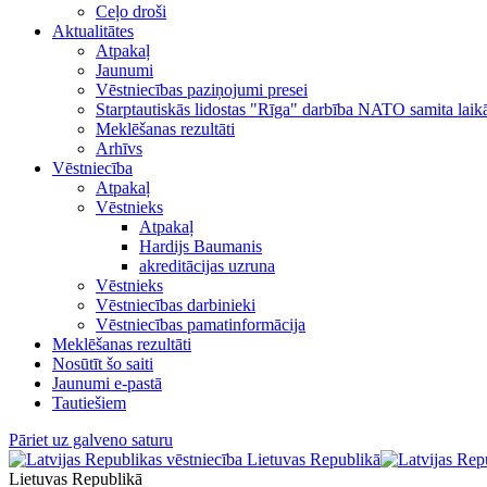
Ceļo droši
Aktualitātes
Atpakaļ
Jaunumi
Vēstniecības paziņojumi presei
Starptautiskās lidostas "Rīga" darbība NATO samita laik
Meklēšanas rezultāti
Arhīvs
Vēstniecība
Atpakaļ
Vēstnieks
Atpakaļ
Hardijs Baumanis
akreditācijas uzruna
Vēstnieks
Vēstniecības darbinieki
Vēstniecības pamatinformācija
Meklēšanas rezultāti
Nosūtīt šo saiti
Jaunumi e-pastā
Tautiešiem
Pāriet uz galveno saturu
Lietuvas Republikā