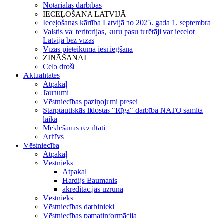
Notariālās darbības
IECEĻOŠANA LATVIJĀ
Ieceļošanas kārtība Latvijā no 2025. gada 1. septembra
Valstis vai teritorijas, kuru pasu turētāji var ieceļot
Latvijā bez vīzas
Vīzas pieteikuma iesniegšana
ZINĀŠANAI
Ceļo droši
Aktualitātes
Atpakaļ
Jaunumi
Vēstniecības paziņojumi presei
Starptautiskās lidostas "Rīga" darbība NATO samita
laikā
Meklēšanas rezultāti
Arhīvs
Vēstniecība
Atpakaļ
Vēstnieks
Atpakaļ
Hardijs Baumanis
akreditācijas uzruna
Vēstnieks
Vēstniecības darbinieki
Vēstniecības pamatinformācija