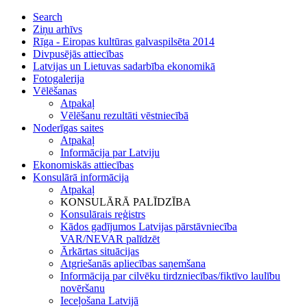
Search
Ziņu arhīvs
Rīga - Eiropas kultūras galvaspilsēta 2014
Divpusējās attiecības
Latvijas un Lietuvas sadarbība ekonomikā
Fotogalerija
Vēlēšanas
Atpakaļ
Vēlēšanu rezultāti vēstniecībā
Noderīgas saites
Atpakaļ
Informācija par Latviju
Ekonomiskās attiecības
Konsulārā informācija
Atpakaļ
KONSULĀRĀ PALĪDZĪBA
Konsulārais reģistrs
Kādos gadījumos Latvijas pārstāvniecība
VAR/NEVAR palīdzēt
Ārkārtas situācijas
Atgriešanās apliecības saņemšana
Informācija par cilvēku tirdzniecības/fiktīvo laulību
novēršanu
Ieceļošana Latvijā