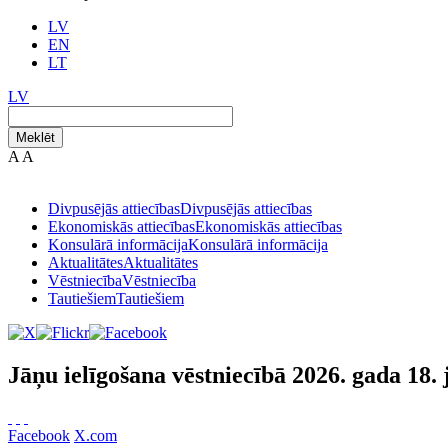
LV
EN
LT
LV
Meklēt
A
A
Divpusējās attiecības
Divpusējās attiecības
Ekonomiskās attiecības
Ekonomiskās attiecības
Konsulārā informācija
Konsulārā informācija
Aktualitātes
Aktualitātes
Vēstniecība
Vēstniecība
Tautiešiem
Tautiešiem
Jāņu ielīgošana vēstniecībā 2026. gada 18. 
Facebook
X.com