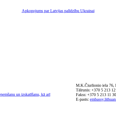
Apkopojums par Latvijas palīdzību Ukrainai
M.K.Čiurlionio iela 76
Tālrunis: +370 5 213 12
eņemšanu un izskatīšanu, kā arī
Fakss: +370 5 213 11 3
E-pasts:
embassy.lithua