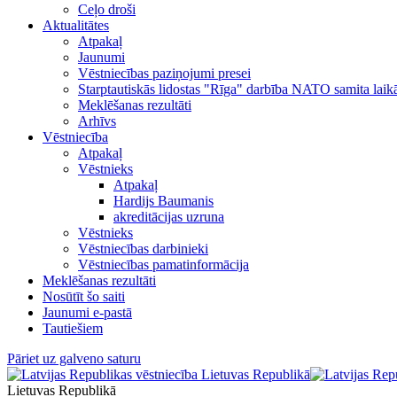
Ceļo droši
Aktualitātes
Atpakaļ
Jaunumi
Vēstniecības paziņojumi presei
Starptautiskās lidostas "Rīga" darbība NATO samita laik
Meklēšanas rezultāti
Arhīvs
Vēstniecība
Atpakaļ
Vēstnieks
Atpakaļ
Hardijs Baumanis
akreditācijas uzruna
Vēstnieks
Vēstniecības darbinieki
Vēstniecības pamatinformācija
Meklēšanas rezultāti
Nosūtīt šo saiti
Jaunumi e-pastā
Tautiešiem
Pāriet uz galveno saturu
Lietuvas Republikā