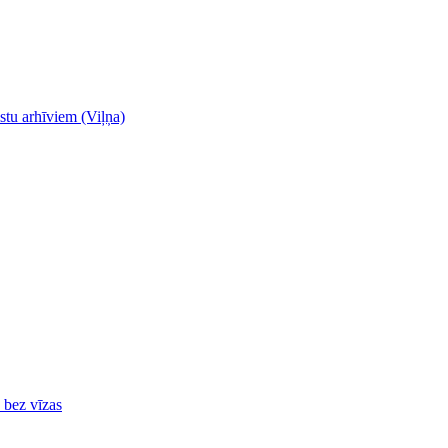
stu arhīviem (Viļņa)
ā bez vīzas