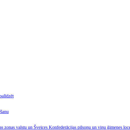
alīdzēt
ršanu
s zonas valstu un Šveices Konfederācijas pilsoņu un viņu ģimenes loce