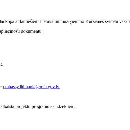
 lai kopā ar tautiešiem Lietuvā un mūziķiem no Kurzemes svinētu vasaras
 apliecinošu dokumentu.
ņa
z:
embassy.lithuania@mfa.gov.lv
.
 atbalsta projektu programmas līdzekļiem.