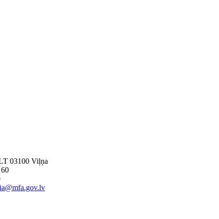
, LT 03100 Viļņa
 60
0
nia@mfa.gov.lv