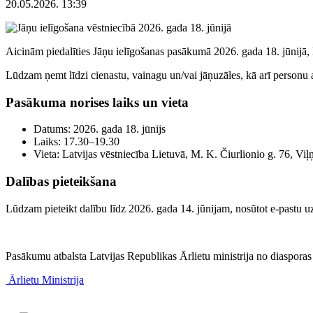
20.05.2026. 13:39
Aicinām piedalīties Jāņu ielīgošanas pasākumā 2026. gada 18. jūnijā,
Lūdzam ņemt līdzi cienastu, vainagu un/vai jāņuzāles, kā arī personu
Pasākuma norises laiks un vieta
Datums: 2026. gada 18. jūnijs
Laiks: 17.30–19.30
Vieta: Latvijas vēstniecība Lietuvā, M. K. Čiurlionio g. 76, Viļ
Dalības pieteikšana
Lūdzam pieteikt dalību līdz 2026. gada 14. jūnijam, nosūtot e‑pastu u
Pasākumu atbalsta Latvijas Republikas Ārlietu ministrija no diasporas
Ārlietu Ministrija