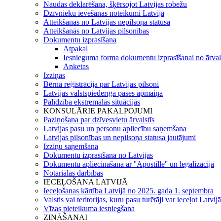
Naudas deklarēšana, šķērsojot Latvijas robežu
Dzīvnieku ievešanas noteikumi Latvijā
Atteikšanās no Latvijas nepilsoņa statusa
Atteikšanās no Latvijas pilsonības
Dokumentu izprasīšana
Atpakaļ
Iesnieguma forma dokumentu izprasīšanai no ārval
Anketas
Izziņas
Bērna reģistrācija par Latvijas pilsoni
Latvijas valstspiederīgā pases apmaiņa
Palīdzība ekstremālās situācijās
KONSULĀRIE PAKALPOJUMI
Paziņošana par dzīvesvietu ārvalstīs
Latvijas pasu un personu apliecību saņemšana
Latvijas pilsonības un nepilsoņa statusa jautājumi
Izziņu saņemšana
Dokumentu izprasīšana no Latvijas
Dokumentu apliecināšana ar ''Apostille'' un legalizācija
Notariālās darbības
IECEĻOŠANA LATVIJĀ
Ieceļošanas kārtība Latvijā no 2025. gada 1. septembra
Valstis vai teritorijas, kuru pasu turētāji var ieceļot Latvij
Vīzas pieteikuma iesniegšana
ZINĀŠANAI