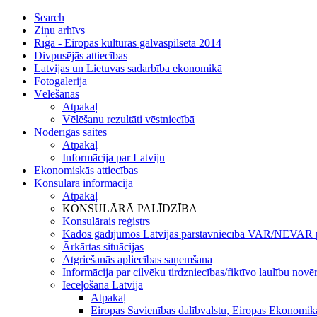
Search
Ziņu arhīvs
Rīga - Eiropas kultūras galvaspilsēta 2014
Divpusējās attiecības
Latvijas un Lietuvas sadarbība ekonomikā
Fotogalerija
Vēlēšanas
Atpakaļ
Vēlēšanu rezultāti vēstniecībā
Noderīgas saites
Atpakaļ
Informācija par Latviju
Ekonomiskās attiecības
Konsulārā informācija
Atpakaļ
KONSULĀRĀ PALĪDZĪBA
Konsulārais reģistrs
Kādos gadījumos Latvijas pārstāvniecība VAR/NEVAR p
Ārkārtas situācijas
Atgriešanās apliecības saņemšana
Informācija par cilvēku tirdzniecības/fiktīvo laulību novē
Ieceļošana Latvijā
Atpakaļ
Eiropas Savienības dalībvalstu, Eiropas Ekonomika