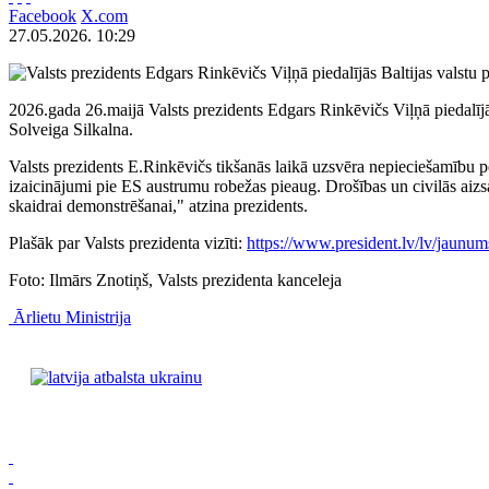
Facebook
X.com
27.05.2026. 10:29
2026.gada 26.maijā Valsts prezidents Edgars Rinkēvičs Viļņā piedalījās
Solveiga Silkalna.
Valsts prezidents E.Rinkēvičs tikšanās laikā uzsvēra nepieciešamību 
izaicinājumi pie ES austrumu robežas pieaug. Drošības un civilās aizsa
skaidrai demonstrēšanai," atzina prezidents.
Plašāk par Valsts prezidenta vizīti:
https://www.president.lv/lv/jaunum
Foto: Ilmārs Znotiņš, Valsts prezidenta kanceleja
Ārlietu Ministrija