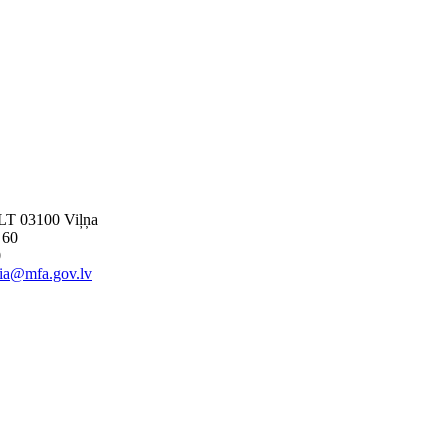
, LT 03100 Viļņa
 60
0
nia@mfa.gov.lv