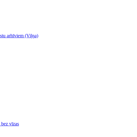
stu arhīviem (Viļņa)
ā bez vīzas