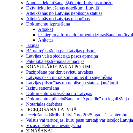
Naudas deklarēšana, šķērsojot Latvijas robežu
Dzīvnieku ievešanas noteikumi Latvijā
Atteikšanās no Latvijas nepilsoņa statusa
Atteikšanās no Latvijas pilsonības
Dokumentu izprasīšana
Atpakaļ
Iesnieguma forma dokumentu izprasīšanai no ārval
Anketas
Izziņas
Bērna reģistrācija par Latvijas pilsoni
Latvijas valstspiederīgā pases apmaiņa
Palīdzība ekstremālās situācijās
KONSULĀRIE PAKALPOJUMI
Paziņošana par dzīvesvietu ārvalstīs
Latvijas pasu un personu apliecību saņemšana
Latvijas pilsonības un nepilsoņa statusa jautājumi
Izziņu saņemšana
Dokumentu izprasīšana no Latvijas
Dokumentu apliecināšana ar ''Apostille'' un legalizācija
Notariālās darbības
IECEĻOŠANA LATVIJĀ
Ieceļošanas kārtība Latvijā no 2025. gada 1. septembra
Valstis vai teritorijas, kuru pasu turētāji var ieceļot Latvij
Vīzas pieteikuma iesniegšana
ZINĀŠANAI