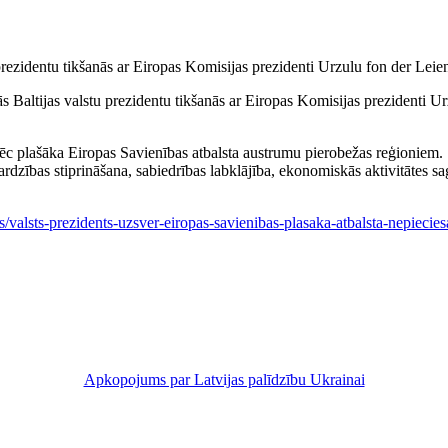
 Baltijas valstu prezidentu tikšanās ar Eiropas Komisijas prezidenti Urz
pēc plašāka Eiropas Savienības atbalsta austrumu pierobežas reģioniem. 
rdzības stiprināšana, sabiedrības labklājība, ekonomiskās aktivitātes s
s/valsts-prezidents-uzsver-eiropas-savienibas-plasaka-atbalsta-nepiec
Apkopojums par Latvijas palīdzību Ukrainai