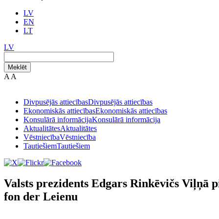
LV
EN
LT
LV
Meklēt
A
A
Divpusējās attiecības
Divpusējās attiecības
Ekonomiskās attiecības
Ekonomiskās attiecības
Konsulārā informācija
Konsulārā informācija
Aktualitātes
Aktualitātes
Vēstniecība
Vēstniecība
Tautiešiem
Tautiešiem
Valsts prezidents Edgars Rinkēvičs Viļņā p
fon der Leienu