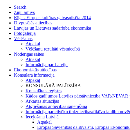
Search
Ziņu arhīvs
Rīga - Eiropas kultūras galvaspilsēta 2014
Divpusējās attiecības
Latvijas un Lietuvas sadarbība ekonomikā
Fotogalerija
Vēlēšanas
Atpakaļ
Vēlēšanu rezultāti vēstniecībā
Noderīgas saites
Atpakaļ
Informācija par Latviju
Ekonomiskās attiecības
Konsulārā informācija
Atpakaļ
KONSULĀRĀ PALĪDZĪBA
Konsulārais reģistrs
Kādos gadījumos Latvijas pārstāvniecība VAR/NEVAR p
Ārkārtas situācijas
Atgriešanās apliecības saņemšana
Informācija par cilvēku tirdzniecības/fiktīvo laulību novē
Ieceļošana Latvijā
Atpakaļ
Eiropas Savienības dalībvalstu, Eiropas Ekonomika