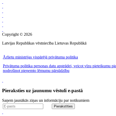
Copyright © 2026
Latvijas Republikas vēstniecība Lietuvas Republikā
Ārlietu ministrijas vispārējā privātuma politika
Privātuma politika personas datu apstrādei, veicot vīzu pieteikumu pi
nodrošinot pieņemto lēmumu pārsūdzību
Pieraksties uz jaunumu vēstuli e-pastā
Saņem jaunākās ziņas un informāciju par notikumiem