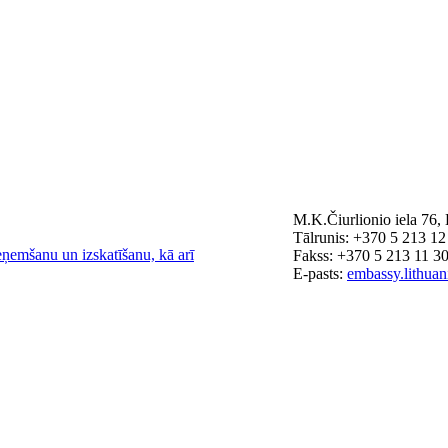
M.K.Čiurlionio iela 76
Tālrunis: +370 5 213 12
eņemšanu un izskatīšanu, kā arī
Fakss: +370 5 213 11 3
E-pasts:
embassy.lithua