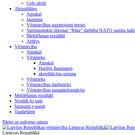
Ceļo droši
Aktualitātes
Atpakaļ
Jaunumi
Vēstniecības paziņojumi presei
Starptautiskās lidostas "Rīga" darbība NATO samita laik
Meklēšanas rezultāti
Arhīvs
Vēstniecība
Atpakaļ
Vēstnieks
Atpakaļ
Hardijs Baumanis
akreditācijas uzruna
Vēstnieks
Vēstniecības darbinieki
Vēstniecības pamatinformācija
Meklēšanas rezultāti
Nosūtīt šo saiti
Jaunumi e-pastā
Tautiešiem
Pāriet uz galveno saturu
Lietuvas Republikā