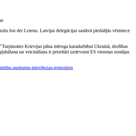
ulu fon der Leienu. Latvijas delegācijas sastāvā piedalījās vēstniece
"Turpinoties Krievijas pilna mēroga karadarbībai Ukrainā, drošības
aglabāšana un veicināšana ir prioritāri uzdevumi ES vienotas nostājas
iesamibu-austrumu-pierobezas-regioniem