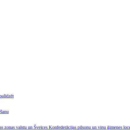
alīdzēt
ršanu
s zonas valstu un Šveices Konfederācijas pilsoņu un viņu ģimenes loce