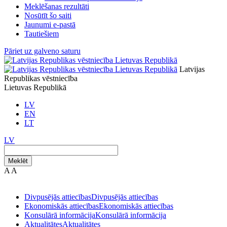
Meklēšanas rezultāti
Nosūtīt šo saiti
Jaunumi e-pastā
Tautiešiem
Pāriet uz galveno saturu
Latvijas
Republikas vēstniecība
Lietuvas Republikā
LV
EN
LT
LV
Meklēt
A
A
Divpusējās attiecības
Divpusējās attiecības
Ekonomiskās attiecības
Ekonomiskās attiecības
Konsulārā informācija
Konsulārā informācija
Aktualitātes
Aktualitātes