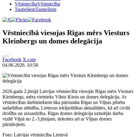
Vēstniecība
Vēstniecība
Tautiešiem
Tautiešiem
Vēstniecībā viesojas Rīgas mērs Viesturs
Kleinbergs un domes delegācija
Facebook
X.com
04.06.2026. 10:58
2026.gada 2.jūnijā Latvijas vēstniecībā viesojās Rīgas mērs Viesturs
Kleinbergs, mēra vietnieks Vilnis Ķirsis un domes delegācija. Ar
vēstniecības darbiniekiem tika pārrunāta Rīgas un Viļņas pilsētu
sadarbības attīstība, Lietuvas iekšpolitikas aktualitātes, kā arī civilā
drošība un aizsardzība. Rīgas domes delegācija uzturējās darba
vizītē Viļņā no 2.-3.jūnijam, tiekoties arī ar Viļņas domes
pārstāvjiem.
Foto: Latvijas vēstniecība Lietuvā