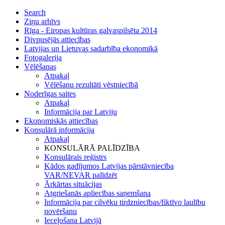
Search
Ziņu arhīvs
Rīga - Eiropas kultūras galvaspilsēta 2014
Divpusējās attiecības
Latvijas un Lietuvas sadarbība ekonomikā
Fotogalerija
Vēlēšanas
Atpakaļ
Vēlēšanu rezultāti vēstniecībā
Noderīgas saites
Atpakaļ
Informācija par Latviju
Ekonomiskās attiecības
Konsulārā informācija
Atpakaļ
KONSULĀRĀ PALĪDZĪBA
Konsulārais reģistrs
Kādos gadījumos Latvijas pārstāvniecība
VAR/NEVAR palīdzēt
Ārkārtas situācijas
Atgriešanās apliecības saņemšana
Informācija par cilvēku tirdzniecības/fiktīvo laulību
novēršanu
Ieceļošana Latvijā