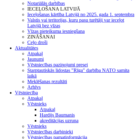
Notariālās darbības
IECEĻOŠANA LATVIJĀ
Ieceļošanas kārtība Latvijā no 2025. gada 1. septembra
Valstis vai teritorijas, kuru pasu turētāji var ieceļot
Latvijā bez vīzas
Vīzas pieteikuma iesniegšana
ZINĀŠANAI
Ceļo droši
Aktualitātes
Atpakaļ
Jaunumi
Vēstniecības paziņojumi presei
Starptautiskās lidostas "Rīga" darbība NATO samita
laikā
Meklēšanas rezultāti
Arhīvs
Vēstniecība
Atpakaļ
Vēstnieks
Atpakaļ
Hardijs Baumanis
akreditācijas uzruna
Vēstnieks
Vēstniecības darbinieki
Vēstniecības pamatinformācija