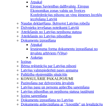
Atpakaļ
Eiropas Savienības dalībvalstu, Eiropas
Ekonomikas zonas valstu un Šveices
Konfederācijas pilsoņu un viņu ģimenes locekļu
ieceļošana Latvijā
Naudas deklarēšana, šķērsojot Latvijas robežu
Dzīvnieku ievešanas noteikumi Latvijā
Atteikšanās no Latvijas nepilsoņa statusa
Atteikšanās no Latvijas pilsonības
Dokumentu izprasīšana
Atpakaļ
Iesnieguma forma dokumentu izprasīšanai no
ārvalstu arhīviem (Viļņa)
Anketas
Izziņas
Bērna reģistrācija par Latvijas pilsoni
Latvijas valstspiederīgā pases apmaiņa
Palīdzība ekstremālās situācijās
KONSULĀRIE PAKALPOJUMI
Paziņošana par dzīvesvietu ārvalstīs
Latvijas pasu un personu apliecību saņemšana
Latvijas pilsonības un nepilsoņa statusa jautājumi
Izziņu saņemšana
Dokumentu izprasīšana no Latvijas
Dokumentu apliecināšana ar ''Apostille'' un legalizācija