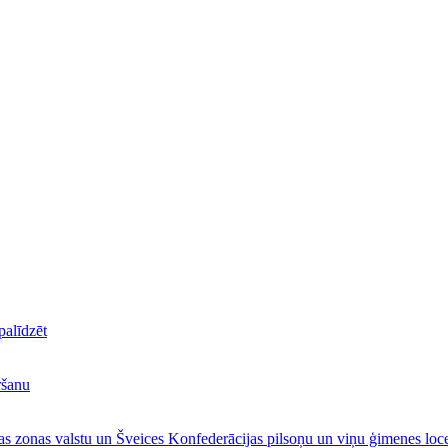
alīdzēt
ršanu
s zonas valstu un Šveices Konfederācijas pilsoņu un viņu ģimenes loce