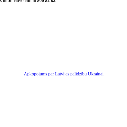
 informatīvo tālruni
800 82 82
.
Apkopojums par Latvijas palīdzību Ukrainai