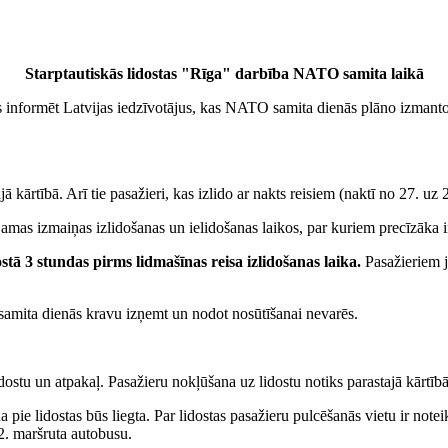
Starptautiskās lidostas "Rīga" darbība NATO samita laikā
informēt Latvijas iedzīvotājus, kas NATO samita dienās plāno izmantot 
 kārtībā. Arī tie pasažieri, kas izlido ar nakts reisiem (naktī no 27. uz 2
jamas izmaiņas izlidošanas un ielidošanas laikos, par kuriem precīzāka 
stā 3 stundas pirms lidmašīnas reisa izlidošanas laika.
Pasažieriem jā
samita dienās kravu izņemt un nodot nosūtīšanai nevarēs.
stu un atpakaļ. Pasažieru nokļūšana uz lidostu notiks parastajā kārtībā 
ie lidostas būs liegta. Par lidostas pasažieru pulcēšanās vietu ir noteik
22. maršruta autobusu.