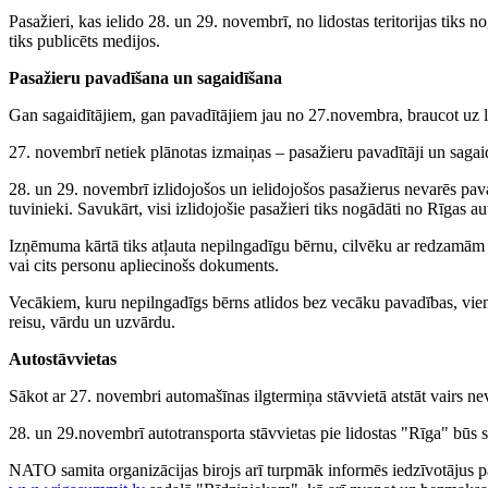
Pasažieri, kas ielido 28. un 29. novembrī, no lidostas teritorijas tiks
tiks publicēts medijos.
Pasažieru pavadīšana un sagaidīšana
Gan sagaidītājiem, gan pavadītājiem jau no 27.novembra, braucot uz l
27. novembrī netiek plānotas izmaiņas – pasažieru pavadītāji un sagaidītā
28. un 29. novembrī izlidojošos un ielidojošos pasažierus nevarēs pavadī
tuvinieki. Savukārt, visi izlidojošie pasažieri tiks nogādāti no Rīgas 
Izņēmuma kārtā tiks atļauta nepilngadīgu bērnu, cilvēku ar redzamām i
vai cits personu apliecinošs dokuments.
Vecākiem, kuru nepilngadīgs bērns atlidos bez vecāku pavadības, viens 
reisu, vārdu un uzvārdu.
Autostāvvietas
Sākot ar 27. novembri automašīnas ilgtermiņa stāvvietā atstāt vairs ne
28. un 29.novembrī autotransporta stāvvietas pie lidostas "Rīga" būs s
NATO samita organizācijas birojs arī turpmāk informēs iedzīvotājus 