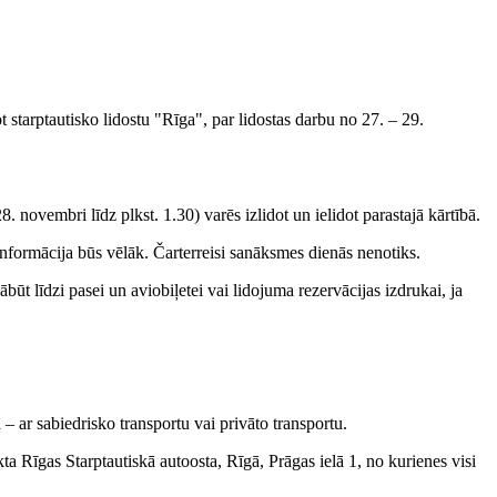
starptautisko lidostu "Rīga", par lidostas darbu no 27. – 29.
8. novembri līdz plkst. 1.30) varēs izlidot un ielidot parastajā kārtībā.
informācija būs vēlāk. Čarterreisi sanāksmes dienās nenotiks.
būt līdzi pasei un aviobiļetei vai lidojuma rezervācijas izdrukai, ja
– ar sabiedrisko transportu vai privāto transportu.
ta Rīgas Starptautiskā autoosta, Rīgā, Prāgas ielā 1, no kurienes visi