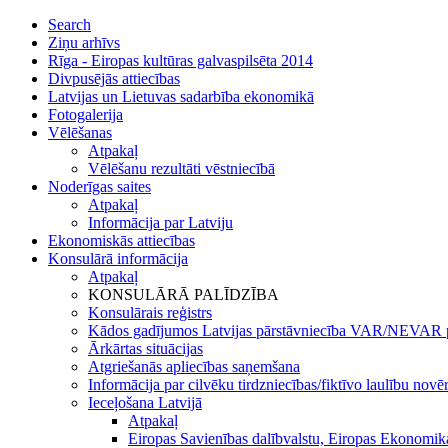
Search
Ziņu arhīvs
Rīga - Eiropas kultūras galvaspilsēta 2014
Divpusējās attiecības
Latvijas un Lietuvas sadarbība ekonomikā
Fotogalerija
Vēlēšanas
Atpakaļ
Vēlēšanu rezultāti vēstniecībā
Noderīgas saites
Atpakaļ
Informācija par Latviju
Ekonomiskās attiecības
Konsulārā informācija
Atpakaļ
KONSULĀRĀ PALĪDZĪBA
Konsulārais reģistrs
Kādos gadījumos Latvijas pārstāvniecība VAR/NEVAR p
Ārkārtas situācijas
Atgriešanās apliecības saņemšana
Informācija par cilvēku tirdzniecības/fiktīvo laulību novē
Ieceļošana Latvijā
Atpakaļ
Eiropas Savienības dalībvalstu, Eiropas Ekonomika