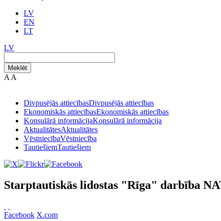
LV
EN
LT
LV
Meklēt
A
A
Divpusējās attiecības
Divpusējās attiecības
Ekonomiskās attiecības
Ekonomiskās attiecības
Konsulārā informācija
Konsulārā informācija
Aktualitātes
Aktualitātes
Vēstniecība
Vēstniecība
Tautiešiem
Tautiešiem
Starptautiskās lidostas "Rīga" darbība N
Facebook
X.com