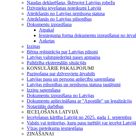
Naudas deklarēšana, šķērsojot Latvijas robežu
Dzīvnieku ievešanas noteikumi Latvijā
Atteikšanās no Latvijas nepilsoņa statusa
Atteikšanās no Latvijas pilsonības
Dokumentu izprasīšana
Atpakaļ
Iesnieguma forma dokumentu izprasīšanai no ārval
Anketas
Izziņas
Bērna reģistrācija par Latvijas pilsoni
Latvijas valstspiederīgā pases apmaiņa
Palīdzība ekstremālās situācijās
KONSULĀRIE PAKALPOJUMI
Paziņošana par dzīvesvietu ārvalstīs
Latvijas pasu un personu apliecību saņemšana
Latvijas pilsonības un nepilsoņa statusa jautājumi
Izziņu saņemšana
Dokumentu izprasīšana no Latvijas
Dokumentu apliecināšana ar ''Apostille'' un legalizācija
Notariālās darbības
IECEĻOŠANA LATVIJĀ
Ieceļošanas kārtība Latvijā no 2025. gada 1. septembra
Valstis vai teritorijas, kuru pasu turētāji var ieceļot Latvij
Vīzas pieteikuma iesniegšana
ZINĀŠANAI