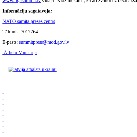
www.rigasummit.lv
sadaļā "Rīdziniekam", kā arī zvanot uz bezmaksas
Informāciju sagatavoja:
NATO samita preses centrs
Tālrunis: 7017764
E-pasts:
summitpress@mod.gov.lv
Ārlietu Ministrija