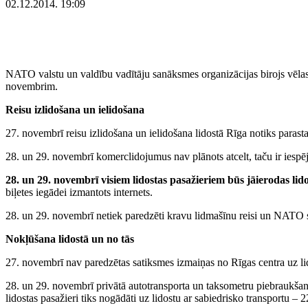
02.12.2014. 19:09
NATO valstu un valdību vadītāju sanāksmes organizācijas birojs vēlas 
novembrim.
Reisu izlidošana un ielidošana
27. novembrī reisu izlidošana un ielidošana lidostā Rīga notiks parastajā
28. un 29. novembrī komerclidojumus nav plānots atcelt, taču ir iespē
28. un 29. novembrī visiem lidostas pasažieriem būs jāierodas lido
biļetes iegādei izmantots internets.
28. un 29. novembrī netiek paredzēti kravu lidmašīnu reisi un NATO 
Nokļūšana lidostā un no tās
27. novembrī nav paredzētas satiksmes izmaiņas no Rīgas centra uz lido
28. un 29. novembrī privātā autotransporta un taksometru piebraukšana p
lidostas pasažieri tiks nogādāti uz lidostu ar sabiedrisko transportu – 