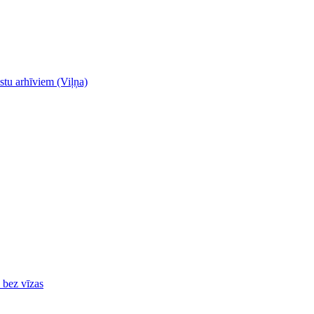
stu arhīviem (Viļņa)
ā bez vīzas