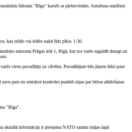
rptautiskās lidostas "Rīga" kursēs ar pieturvietām. Autobusa maršruts
, kas izlido vai ielido naktī līdz plkst. 1:30.
ptautisko autoostu Prāgas ielā 1, Rīgā, kur tos varēs sagaidīt draugi un
usu.
varēs viens pavadītājs uz cilvēku. Pavadītājam būs jāņem līdzi pase
t savu pasi un sniedzot kontroles punktā ziņas par bērna atlidošanas
stas "Rīga".
sa aktuālā informācija ir pieejama NATO samita mājas lapā