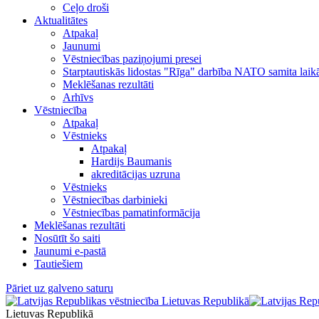
Ceļo droši
Aktualitātes
Atpakaļ
Jaunumi
Vēstniecības paziņojumi presei
Starptautiskās lidostas "Rīga" darbība NATO samita laik
Meklēšanas rezultāti
Arhīvs
Vēstniecība
Atpakaļ
Vēstnieks
Atpakaļ
Hardijs Baumanis
akreditācijas uzruna
Vēstnieks
Vēstniecības darbinieki
Vēstniecības pamatinformācija
Meklēšanas rezultāti
Nosūtīt šo saiti
Jaunumi e-pastā
Tautiešiem
Pāriet uz galveno saturu
Lietuvas Republikā