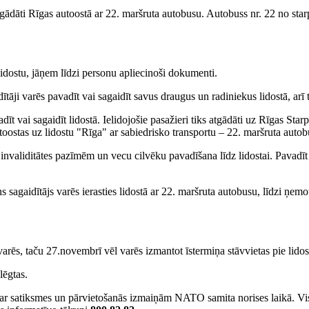
 nogādāti Rīgas autoostā ar 22. maršruta autobusu. Autobuss nr. 22 no sta
idostu, jāņem līdzi personu apliecinoši dokumenti.
ji varēs pavadīt vai sagaidīt savus draugus un radiniekus lidostā, arī tos
t vai sagaidīt lidostā. Ielidojošie pasažieri tiks atgādāti uz Rīgas Star
autoostas uz lidostu "Rīga" ar sabiedrisko transportu – 22. maršruta autob
nvaliditātes pazīmēm un vecu cilvēku pavadīšana līdz lidostai. Pavadīt 
sagaidītājs varēs ierasties lidostā ar 22. maršruta autobusu, līdzi ņemo
varēs, taču 27.novembrī vēl varēs izmantot īstermiņa stāvvietas pie lido
lēgtas.
par satiksmes un pārvietošanās izmaiņām NATO samita norises laikā. Vi