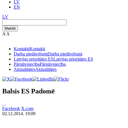
LV
EN
LV
Meklēt
A
A
Kontakti
Kontakti
Darba piedāvājumi
Darba piedāvājumi
Latvijas prioritātes ES
Latvijas prioritātes ES
Pārstāvniecība
Pārstāvniecība
Aktualitātes
Aktualitātes
Balsis ES Padomē
Facebook
X.com
02.12.2014. 19:09