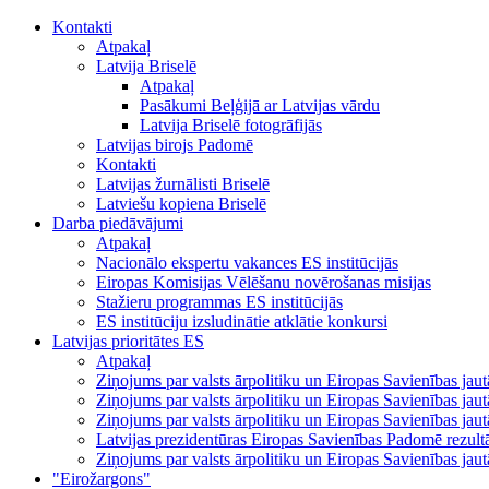
Kontakti
Atpakaļ
Latvija Briselē
Atpakaļ
Pasākumi Beļģijā ar Latvijas vārdu
Latvija Briselē fotogrāfijās
Latvijas birojs Padomē
Kontakti
Latvijas žurnālisti Briselē
Latviešu kopiena Briselē
Darba piedāvājumi
Atpakaļ
Nacionālo ekspertu vakances ES institūcijās
Eiropas Komisijas Vēlēšanu novērošanas misijas
Stažieru programmas ES institūcijās
ES institūciju izsludinātie atklātie konkursi
Latvijas prioritātes ES
Atpakaļ
Ziņojums par valsts ārpolitiku un Eiropas Savienības ja
Ziņojums par valsts ārpolitiku un Eiropas Savienības ja
Ziņojums par valsts ārpolitiku un Eiropas Savienības ja
Latvijas prezidentūras Eiropas Savienības Padomē rezultā
Ziņojums par valsts ārpolitiku un Eiropas Savienības ja
"Eirožargons"