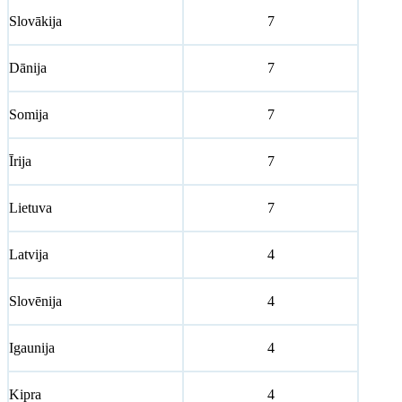
Slovākija
7
Dānija
7
Somija
7
Īrija
7
Lietuva
7
Latvija
4
Slovēnija
4
Igaunija
4
Kipra
4