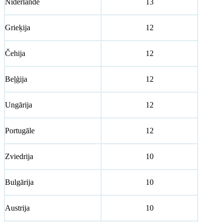
Nīderlande
13
Grieķija
12
Čehija
12
Beļģija
12
Ungārija
12
Portugāle
12
Zviedrija
10
Bulgārija
10
Austrija
10