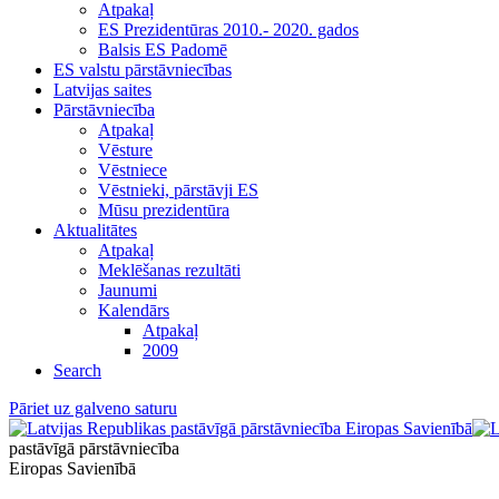
Atpakaļ
ES Prezidentūras 2010.- 2020. gados
Balsis ES Padomē
ES valstu pārstāvniecības
Latvijas saites
Pārstāvniecība
Atpakaļ
Vēsture
Vēstniece
Vēstnieki, pārstāvji ES
Mūsu prezidentūra
Aktualitātes
Atpakaļ
Meklēšanas rezultāti
Jaunumi
Kalendārs
Atpakaļ
2009
Search
Pāriet uz galveno saturu
pastāvīgā pārstāvniecība
Eiropas Savienībā