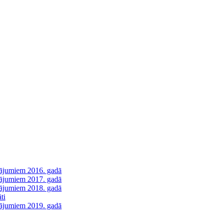
utājumiem 2016. gadā
utājumiem 2017. gadā
utājumiem 2018. gadā
ti
utājumiem 2019. gadā