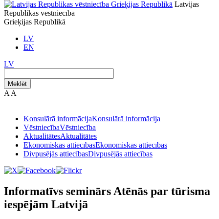
Latvijas
Republikas vēstniecība
Grieķijas Republikā
LV
EN
LV
Meklēt
A
A
Konsulārā informācija
Konsulārā informācija
Vēstniecība
Vēstniecība
Aktualitātes
Aktualitātes
Ekonomiskās attiecības
Ekonomiskās attiecības
Divpusējās attiecības
Divpusējās attiecības
Informatīvs seminārs Atēnās par tūrisma
iespējām Latvijā