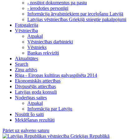
- nosūtot dokumentus pa pastu
- ierodoties personīgi
Informācija ārvalstniekiem par ieceļošanu Latvijā
Latvijas vēstniecības Grieķijā sniegtie pakalpojumi
Fotogalerija
Vēstniecība
Atpakaļ
Vēstniecības darbinieki
Vēstnieks
Bankas rekvizīti
Aktualitātes
Search
Ziņu arhīvs
Rīga - Eiropas kultūras galvaspilsēta 2014
Ekonomiskās attiecības
Divpusējās attiecības
Latvijas goda konsuli
Noderīgas saites
Atpakaļ
Informācija par Latviju
Nosūtīt šo saiti
Meklēšanas rezultāti
Pāriet uz galveno saturu