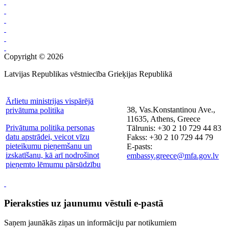
Copyright © 2026
Latvijas Republikas vēstniecība Grieķijas Republikā
Ārlietu ministrijas vispārējā
38, Vas.Konstantinou Ave.,
privātuma politika
11635, Athens, Greece
Privātuma politika personas
Tālrunis: +30 2 10 729 44 83
datu apstrādei, veicot vīzu
Fakss: +30 2 10 729 44 79
pieteikumu pieņemšanu un
E-pasts:
izskatīšanu, kā arī nodrošinot
embassy.greece@mfa.gov.lv
pieņemto lēmumu pārsūdzību
Pieraksties uz jaunumu vēstuli e-pastā
Saņem jaunākās ziņas un informāciju par notikumiem