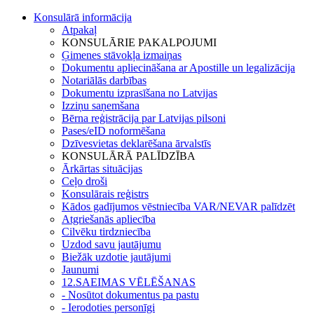
Konsulārā informācija
Atpakaļ
KONSULĀRIE PAKALPOJUMI
Ģimenes stāvokļa izmaiņas
Dokumentu apliecināšana ar Apostille un legalizācija
Notariālās darbības
Dokumentu izprasīšana no Latvijas
Izziņu saņemšana
Bērna reģistrācija par Latvijas pilsoni
Pases/eID noformēšana
Dzīvesvietas deklarēšana ārvalstīs
KONSULĀRĀ PALĪDZĪBA
Ārkārtas situācijas
Ceļo droši
Konsulārais reģistrs
Kādos gadījumos vēstniecība VAR/NEVAR palīdzēt
Atgriešanās apliecība
Cilvēku tirdzniecība
Uzdod savu jautājumu
Biežāk uzdotie jautājumi
Jaunumi
12.SAEIMAS VĒLĒŠANAS
- Nosūtot dokumentus pa pastu
- Ierodoties personīgi