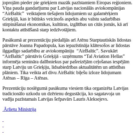
joprojām pieder pie grieķiem mazāk pazīstamiem Eiropas reģioniem.
Viņa pauda gandarījumu par Latvijas nacionālās aviokompānijas
“AirBaltic” veiktajiem tiešajiem lidojumiem uz galamērķiem
Grieķijā, kas ir būtisks veicinošs aspekts abu valstu sadarbības
stirpināšanai ekonomikas, kultūras, izglītības un citās jomās, kā arī
kontaktu attīstīšanā starp iedzīvotājiem.
Pasākumā ar prezentāciju piedalījās arī Atēnu Starptautiskās lidostas
pārstāve Joanna Papadopula, kas iepazīstināja klātesošos ar lidostas
ilggadīgo sadarbību ar aviokompāniju “AirBaltic”. Savukārt
“AirBaltic” pārstāvis Grieķijā - uzņēmums “Tal Aviation Hellas”
informēja semināra dalībniekus par pašreizējām ceļošanas iespējām
starp Latviju un Grieķiju, lidsabiedrības aktualitātēm un attīstības
plāniem. Tika veikta arī divu AirBaltic biļešu izloze lidojumam
Atēnas – Rīga – Atēnas.
Prezentāciju noslēgumā pasākuma viesiem tika organizēta Latvijas
tradicionālo uzkodu un dzērienu degustācija, ko sagatavoja un
vadīja pazīstamais Latvijas šefpavārs Lauris Aleksejevs.
Ārlietu Ministrija