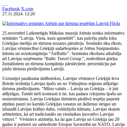
Facebook
X.com
27.11.2024. 12:20
Flickr
25.novembrī Laikmetīgās Mākslas muzejā Atēnās notika informatīvs
seminārs “Latvija. Vieta, kuru apmeklēt”, kas pulcēju plašu loku
Grieķijas mediju un tūrisma nozares pārstāvju. Seminārs tika rīkots,
Latvijas vēstniecībai Grieķijā sadarbojoties ar Atēnu Starptautisko
lidostu un aviokompāniju “AirBaltic”. Semināra rīkošanu atbalstīja
arī Latvijas uzņēmums “Baltic Travel Group
”
, nodrošinot grieķu
žurnālistiem un tūrisma kompāniju pārstāvjiem prezentāciju par
plašo tūrisma piedāvājumu Latvijā.
Uzrunājot pasākuma dalībniekus, Latvijas vēstniece Grieķijā Ieva
Briede iezīmēja Latvijas īpašo un no Vidusjūras reģiona atšķirīgo
tūrisma piedāvājumu. “Mūsu valstis – Latvija un Grieķija – ir ļoti
atšķirīgas. Tomēr tieši kontrasti ir tie, kas padara ceļojumu īpašu un
neaizmirstamu. Latvija Grieķijas tūristiem piedāvā iespēju paņemt
atpūtas pauzi no karstās Grieķijas vasaras un ikdienas steigas un
izbaudīt Latvijas krāšņo dabu, veldzējošu klimatu, Latvijas skaisto
arhitektūru, kā arī tradicionālo un vienlaikus inovatīvo Latvijas
virtuvi.” Vēstniece atzīmēja, ka lai gan Latvija un Grieķija jau 20
gadus ir partneri un sabiedrotie Eiropas Savienībā un NATO, Latvija