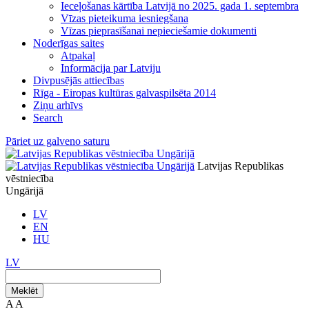
Ieceļošanas kārtība Latvijā no 2025. gada 1. septembra
Vīzas pieteikuma iesniegšana
Vīzas pieprasīšanai nepieciešamie dokumenti
Noderīgas saites
Atpakaļ
Informācija par Latviju
Divpusējās attiecības
Rīga - Eiropas kultūras galvaspilsēta 2014
Ziņu arhīvs
Search
Pāriet uz galveno saturu
Latvijas Republikas
vēstniecība
Ungārijā
LV
EN
HU
LV
Meklēt
A
A