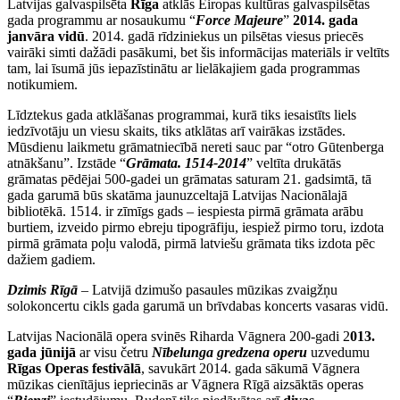
Latvijas galvaspilsēta
Rīga
atklās Eiropas kultūras galvaspilsētas
gada programmu ar nosaukumu “
Force Majeure
”
2014. gada
janvāra vidū
. 2014. gadā rīdziniekus un pilsētas viesus priecēs
vairāki simti dažādi pasākumi, bet šis informācijas materiāls ir veltīts
tam, lai īsumā jūs iepazīstinātu ar lielākajiem gada programmas
notikumiem.
Līdztekus gada atklāšanas programmai, kurā tiks iesaistīts liels
iedzīvotāju un viesu skaits, tiks atklātas arī vairākas izstādes.
Mūsdienu laikmetu grāmatniecībā nereti sauc par “otro Gūtenberga
atnākšanu”. Izstāde “
Grāmata. 1514-2014
” veltīta drukātās
grāmatas pēdējai 500-gadei un grāmatas saturam 21. gadsimtā, tā
gada garumā būs skatāma jaunuzceltajā Latvijas Nacionālajā
bibliotēkā. 1514. ir zīmīgs gads – iespiesta pirmā grāmata arābu
burtiem, izveido pirmo ebreju tipogrāfiju, iespiež pirmo toru, izdota
pirmā grāmata poļu valodā, pirmā latviešu grāmata tiks izdota pēc
dažiem gadiem.
Dzimis Rīgā
– Latvijā dzimušo pasaules mūzikas zvaigžņu
solokoncertu cikls gada garumā un brīvdabas koncerts vasaras vidū.
Latvijas Nacionālā opera svinēs Riharda Vāgnera 200-gadi 2
013.
gada jūnijā
ar visu četru
Nībelunga gredzena operu
uzvedumu
Rīgas Operas festivālā
, savukārt 2014. gada sākumā Vāgnera
mūzikas cienītājus iepriecinās ar Vāgnera Rīgā aizsāktās operas