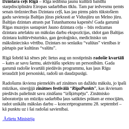
Dzintara ceļš Rīgā
– Rīga iedibina jaunu kultūrā balstītu
starpdisciplināru Eiropas sadarbības tīklu. Tam par iedvesmu ņemts
senais tirdzniecības Dzintara ceļš, kas jau pirms pāris tūkstošiem
gadu savienoja Baltijas jūras piekrasti ar Vidusjūru un Melno jūru.
Baltijas dzintars atrasts pat Tutanhamona kapenēs! Gada garumā
Rīgas muzejos sastapsiet Jauno dzintara ceļu – būs redzamas
dzintara artefaktu un mākslas darbu ekspozīcijas, rādot gan Baltijas
dzintara kultūrvēsturisko, gan ģeoloģisko, medicīnisko un
māksliniecisko vērtību. Dzintars no senlaiku “valūtas” vienības ir
pārtapis par kultūras “valūtu”.
Rīgā šobrīd kā sēnes pēc lietus aug un nostiprinās
radošie kvartāli
– katrs ar savu šarmu, aktivitāšu spektru un personībām. Gada
garumā radošie kvartāli piedāvās programmu, kas ļaus Rīgu
ieraudzīt ļoti personiski, radoši un daudzpusīgi.
Radošums ikvienu piemeklēs arī zinātnes un dažādu mākslu, jo īpaši
mūzikas, sinerģijā
zinātnes festivālā
“
RīgaPunkts
”, kas ikvienam
piedāvās palielināt savu zināšanu “izšķirtspēju”. Zinātnisko
laboratoriju un mūziķu sadarbība ļaus satikties prātam ar emocijām,
radot unikālu mākslas darbu – koncertprogrammu 28. septembrī –
kā punktu uz i šai radošai savienībai.
Ārlietu Ministrija