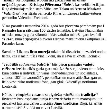
“
Rienzi
” iestudējumu. Rudenī tiks piedāvātas arī
divas
oriģināloperas
–
Kristapa Pētersona
“
Šahs
”, kas veltīta izcilajam
Rīgā dzimušajam šahistam Mihailam Tālam un
Artura Maskata
“
Valentīna
”, kas stāsta par izcilo Rīgas un Eiropas kultūrvēstures
personību Valentīnu Freimani.
Visas pasaules uzmanība 2014. gadā būs pievērsta pārdomām par
I
Pasaules kara sākuma 100-gades
tematiku. Latvijas Nacionālais
mākslas muzejs gada sākumā atklās vairāku mēnešu garu
izstādi
“
1914
”, kurā atspoguļos slavenu Eiropas mākslinieku skatījumu uz I
Pasaules karu.
Savukārt
Liktens lietu muzejā
rīdzinieki tiks aicināti izstādei nodot
lietas, kas ir mainījušas viņa likteni, un ir sava laikmeta liecinieki.
“
Teatrālās sadursmes bulvāris
” būs
piecu pasaules vadošo
režisoru izrāžu cikls gada garumā
. Izrāžu sēriju vieno tēmu loks,
kura centrā ir indivīda un varas, individualitātes un socialitātes,
„nenormālā” un „normālā”, personības un masu attiecības gan uz
lielo vēsturisko notikumu fona, gan gluži ikdienišķu notikumu
kontekstā.
Kādas ir
eiropiešu vasaras saulgriežu svinēšanas tradīcijas
?
Ikvienam būs iespējams jūnijā iepazīt dažādu tautu mantojumu un
piedzīvot latviešu dzīvespriecīgās
Jāņu tradīcijas
Rīgā, kā arī tās
partnerpilsētā Siguldā un citviet Latvijā.