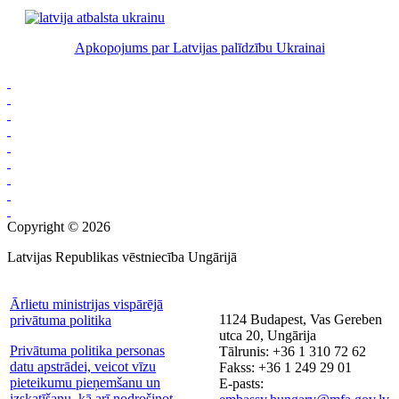
Apkopojums par Latvijas palīdzību Ukrainai
Copyright © 2026
Latvijas Republikas vēstniecība Ungārijā
Ārlietu ministrijas vispārējā
1124 Budapest, Vas Gereben
privātuma politika
utca 20, Ungārija
Privātuma politika personas
Tālrunis: +36 1 310 72 62
datu apstrādei, veicot vīzu
Fakss: +36 1 249 29 01
pieteikumu pieņemšanu un
E-pasts:
izskatīšanu, kā arī nodrošinot