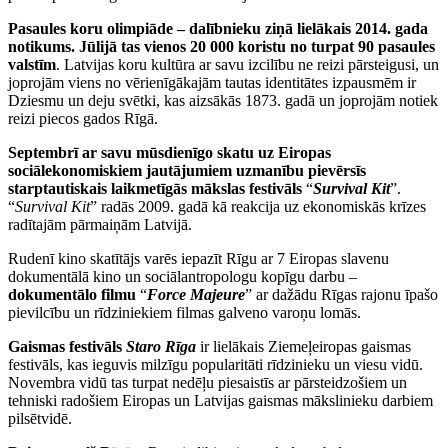
Pasaules koru olimpiāde – dalībnieku ziņā lielākais 2014. gada
notikums. Jūlijā tas vienos 20 000 koristu no turpat 90 pasaules
valstīm
. Latvijas koru kultūra ar savu izcilību ne reizi pārsteigusi, un
joprojām viens no vērienīgākajām tautas identitātes izpausmēm ir
Dziesmu un deju svētki, kas aizsākās 1873. gadā un joprojām notiek
reizi piecos gados Rīgā.
Septembrī ar savu mūsdienīgo skatu uz Eiropas
sociālekonomiskiem jautājumiem uzmanību pievērsīs
starptautiskais laikmetīgās mākslas festivāls
“
Survival Kit
”.
“
Survival Kit
” radās 2009. gadā kā reakcija uz ekonomiskās krīzes
radītajām pārmaiņām Latvijā.
Rudenī kino skatītājs varēs iepazīt Rīgu ar 7 Eiropas slavenu
dokumentālā kino un sociālantropologu kopīgu darbu –
dokumentālo filmu
“
Force
Majeure
” ar dažādu Rīgas rajonu īpašo
pievilcību un rīdziniekiem filmas galveno varoņu lomās.
Gaismas festivāls
Staro Rīga
ir lielākais Ziemeļeiropas gaismas
festivāls, kas ieguvis milzīgu popularitāti rīdzinieku un viesu vidū.
Novembra vidū tas turpat nedēļu piesaistīs ar pārsteidzošiem un
tehniski radošiem Eiropas un Latvijas gaismas mākslinieku darbiem
pilsētvidē.