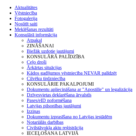
Aktualitātes
Vēstniecība
Fotogalerija
Nosūtīt saiti
Meklēšanas rezultāti
Konsulārā informācija
Atpakaļ
ZINĀŠANAI
Biežāk uzdotie jautājumi
KONSULĀRĀ PALĪDZĪBA
Ceļo droši
Ārkārtas situācijas
Kādos gadījumos vēstniecība NEVAR palīdzēt
Cilvēku tirdzniecība
KONSULĀRIE PAKALPOJUMI
Dokumentu apliecināšana ar "Apostille" un legalizācija
Dzīvesvietas deklarēšana ārvalstīs
Pases/eID noformēšana
Latvijas pilsonības jautājumi
Izziņas
Dokumentu izprasīšana no Latvijas iestādēm
Notariālās darbības
Civilstāvokļa aktu reģistrācija
IECEĻOŠANA LATVIJĀ