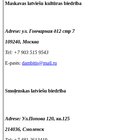
Maskavas latviešu kultūras biedrība
Adrese:
ул. Гончарная д12 стр 7
109240,
Москва
Tel: +7 903 515 9543
E-pasts:
dambitis@mail.ru
Smoļenskas latviešu biedrība
Adrese: Ул.Попова 120, кв.125
214036, Смоленск
Tel: +7 481 2613419