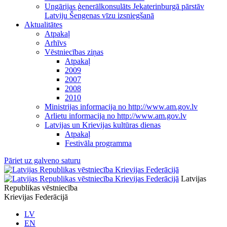
Ungārijas ģenerālkonsulāts Jekaterinburgā pārstāv
Latviju Šengenas vīzu izsniegšanā
Aktualitātes
Atpakaļ
Arhīvs
Vēstniecības ziņas
Atpakaļ
2009
2007
2008
2010
Ministrijas informacija no http://www.am.gov.lv
Arlietu informacija no http://www.am.gov.lv
Latvijas un Krievijas kultūras dienas
Atpakaļ
Festivāla programma
Pāriet uz galveno saturu
Latvijas
Republikas vēstniecība
Krievijas Federācijā
LV
EN