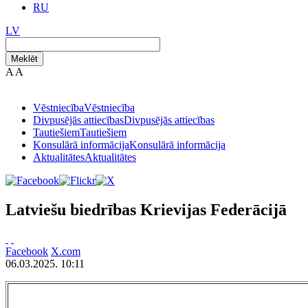
RU
LV
Meklēt
A
A
Vēstniecība
Vēstniecība
Divpusējās attiecības
Divpusējās attiecības
Tautiešiem
Tautiešiem
Konsulārā informācija
Konsulārā informācija
Aktualitātes
Aktualitātes
Latviešu biedrības Krievijas Federācijā
Facebook
X.com
06.03.2025. 10:11