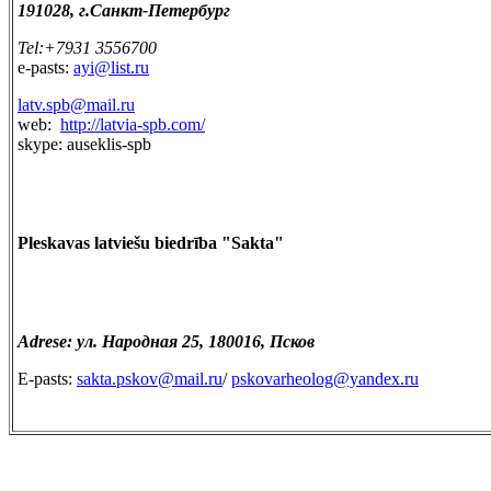
191028, г.Санкт-Петербург
Tel:+7931 3556700
e-pasts:
ayi@list.ru
latv.spb@mail.ru
web:
http://latvia-spb.com/
skype: auseklis-spb
Pleskavas latviešu biedrība "Sakta"
Adrese: ул. Народная 25, 180016, Псков
E-pasts:
sakta.pskov@mail.ru
/
pskovarheolog@yandex.ru