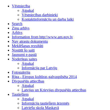
Vēstniecība
Atpakaļ
Vēstniecības darbinieki
Kontaktinformācija un darba laiki
Search
Ziņu arhīvs
Arhīvs
Information from http:\\www.am.gov.lv
Nav atrastu dokumentu
Meklēšanas rezultāti
Nosūtīt šo saiti
Jaunumi e-pastā
Noderīgas saites
Atpakaļ
Informācija par Latviju
Fotogalerija
Rīga - Eiropas kultūras galvaspilsēta 2014
Divpusējās attiecības
Atpakaļ
Latvijas un Krievijas divpusējās attiecības
Tautiešiem
Atpakaļ
Informācija tautiešiem ārzemēs
Latviešu skola Maskavā