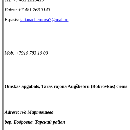
Fakss: +7 481 268 3143
E-pasts:
tatianachernova7@mail.ru
Mob: +7910 783 10 00
Omskas apgabals, Taras rajona Augšbebru (Bobrovkas) ciems
Adrese: п/о Мартюшево
дер. Бобровка, Тарский район