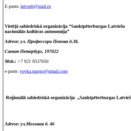
E-pasts:
latvspb@mail.ru
Vietējā sabiedriskā organizācija “Sanktpēterburgas Latviešu
nacionālās kultūras autonomi
Adrese: ул.
Профессора Попова д.38
Санкт-Петербург, 197022
Mob.:
+7 921 9537656
e-pasts:
vovka.margo@gmail.com
Reģionālā sabiedriskā organizācija
„Sanktpēterburgas Latvieš
Adrese: ул.Моховая д. 46