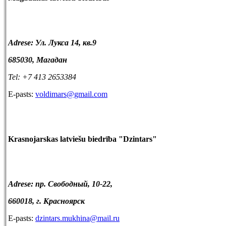
Adrese: Ул. Лукса 14, кв.9
685030, Магадан
Tel: +7 413 2653384
E-pasts:
voldimars@gmail.com
Krasnojarskas latviešu biedrība "Dzintars"
Adrese: пр. Свободный, 10-22,
660018
,
г. Красноярск
E-pasts:
dzintars.mukhina@mail.ru