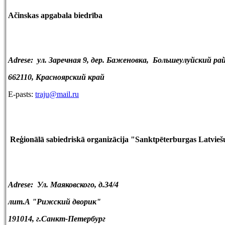
Ačinskas apgabala biedrība
Adrese: ул. Заречная 9, дер. Баженовка, Большеулуйский ра
662110, Красноярский край
E-pasts:
traju@mail.ru
Reģionālā sabiedriskā organizācija "Sanktpēterburgas Latvie
Adrese: Ул. Маяковского, д.34/4
лит.А "Рижский дворик"
191014, г.Санкт-Петербург