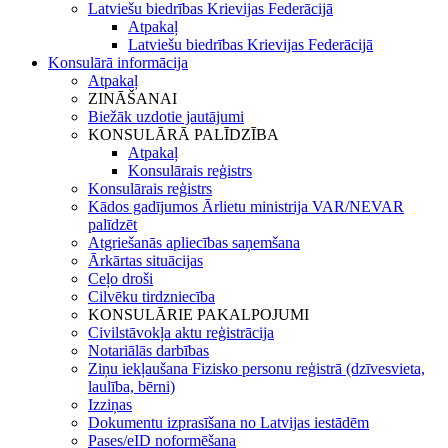
Latviešu biedrības Krievijas Federācijā
Atpakaļ
Latviešu biedrības Krievijas Federācijā
Konsulārā informācija
Atpakaļ
ZINĀŠANAI
Biežāk uzdotie jautājumi
KONSULĀRĀ PALĪDZĪBA
Atpakaļ
Konsulārais reģistrs
Konsulārais reģistrs
Kādos gadījumos Ārlietu ministrija VAR/NEVAR
palīdzēt
Atgriešanās apliecības saņemšana
Ārkārtas situācijas
Ceļo droši
Cilvēku tirdzniecība
KONSULĀRIE PAKALPOJUMI
Civilstāvokļa aktu reģistrācija
Notariālās darbības
Ziņu iekļaušana Fizisko personu reģistrā (dzīvesvieta,
laulība, bērni)
Izziņas
Dokumentu izprasīšana no Latvijas iestādēm
Pases/eID noformēšana