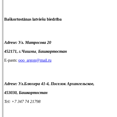
Baškortostānas latviešu biedrība
Adrese: Ул.
Матросова 20
452171
, г.
Чишмы
,
Башкортостан
E-pasts:
ooo_argon@mail.ru
Adrese: Ул.Блюхера 41-4, Поселок Архангельское,
453030, Башкортостан
Tel: +7 347 74 21798