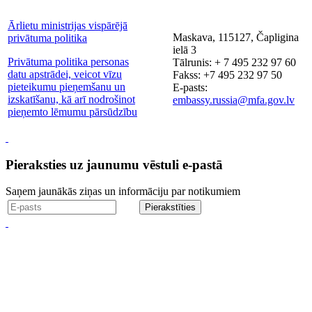
Ārlietu ministrijas vispārējā
Maskava, 115127, Čapligina
privātuma politika
ielā 3
Privātuma politika personas
Tālrunis: + 7 495 232 97 60
datu apstrādei, veicot vīzu
Fakss: +7 495 232 97 50
pieteikumu pieņemšanu un
E-pasts:
izskatīšanu, kā arī nodrošinot
embassy.russia@mfa.gov.lv
pieņemto lēmumu pārsūdzību
Pieraksties uz jaunumu vēstuli e-pastā
Saņem jaunākās ziņas un informāciju par notikumiem