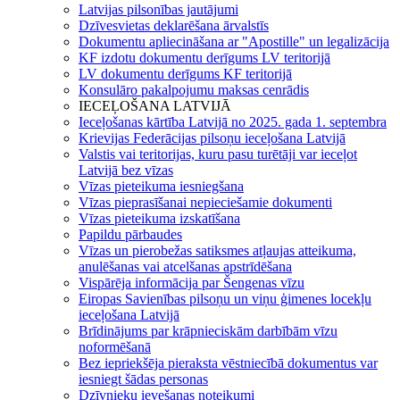
Latvijas pilsonības jautājumi
Dzīvesvietas deklarēšana ārvalstīs
Dokumentu apliecināšana ar "Apostille" un legalizācija
KF izdotu dokumentu derīgums LV teritorijā
LV dokumentu derīgums KF teritorijā
Konsulāro pakalpojumu maksas cenrādis
IECEĻOŠANA LATVIJĀ
Ieceļošanas kārtība Latvijā no 2025. gada 1. septembra
Krievijas Federācijas pilsoņu ieceļošana Latvijā
Valstis vai teritorijas, kuru pasu turētāji var ieceļot
Latvijā bez vīzas
Vīzas pieteikuma iesniegšana
Vīzas pieprasīšanai nepieciešamie dokumenti
Vīzas pieteikuma izskatīšana
Papildu pārbaudes
Vīzas un pierobežas satiksmes atļaujas atteikuma,
anulēšanas vai atcelšanas apstrīdēšana
Vispārēja informācija par Šengenas vīzu
Eiropas Savienības pilsoņu un viņu ģimenes locekļu
ieceļošana Latvijā
Brīdinājums par krāpnieciskām darbībām vīzu
noformēšanā
Bez iepriekšēja pieraksta vēstniecībā dokumentus var
iesniegt šādas personas
Dzīvnieku ievešanas noteikumi