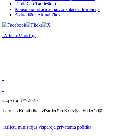
Tautiešiem
Tautiešiem
Konsulārā informācija
Konsulārā informācija
Aktualitātes
Aktualitātes
Ārlietu Ministrija
Copyright © 2026
Latvijas Republikas vēstniecība Krievijas Federācijā
Ārlietu ministrijas vispārējā privātuma politika