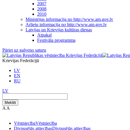
2007
2008
2010
Ministrijas informacija no http://www.am.gov.lv
Arlietu informacija no http://www.am.gov.lv
Latvijas un Krievijas kultūras dienas
Atpakaļ
Festivāla programma
Pāriet uz galveno saturu
Krievijas Federācijā
LV
EN
RU
LV
Meklēt
A
A
Vēstniecība
Vēstniecība
Divpusējās attiecības
Divpusējās attiecības