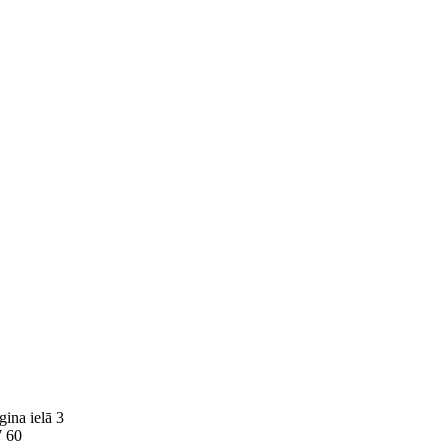
ina ielā 3
7 60