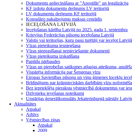
Dokumentu apliecināšana ar "Apostille" un legalizācija
KF izdotu dokumentu derīgums LV teritorijā
LV dokumentu derīgums KF teritorijā
Konsulāro pakalpojumu maksas cenrādis
IECEĻOŠANA LATVIJĀ
Ieceļošanas kārtība Latvijā no 2025. gada 1. septembra
Krievijas Federācijas pilsoņu ieceļošana Latvijā
Valstis vai teritorijas, kuru pasu turētāji var ieceļot Latvij
Vīzas pieteikuma iesniegšana
Vīzas pieprasīšanai nepieciešamie dokumenti
Vīzas pieteikuma izskatīšana
Papildu pārbaudes
Vīzas un pierobežas satiksmes atļaujas atteikuma, anulēša
Vispārēja informācija par Šengenas vīzu
Eiropas Savienības pilsoņu un viņu ģimenes locekļu iece
Brīdinājums par krāpnieciskām darbībām vīzu noformēš
Bez iepriekšēja pieraksta vēstniecībā dokumentus var ies
Dzīvnieku ievešanas noteikumi
Ungārijas ģenerālkonsulāts Jekaterinburgā pārstāv Latvi
Aktualitātes
Atpakaļ
Arhīvs
Vēstniecības ziņas
Atpakaļ
2009