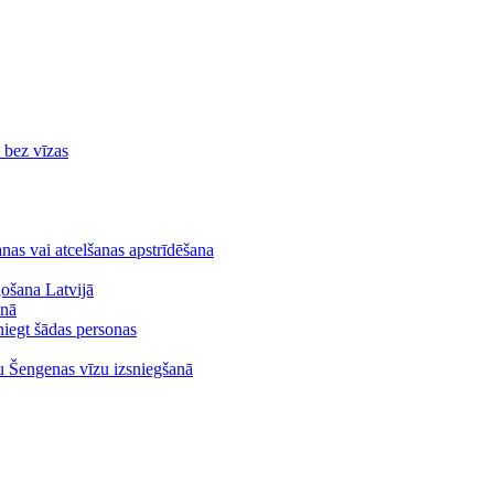
ā bez vīzas
nas vai atcelšanas apstrīdēšana
ļošana Latvijā
anā
niegt šādas personas
ju Šengenas vīzu izsniegšanā