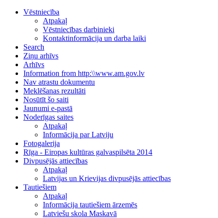
Vēstniecība
Atpakaļ
Vēstniecības darbinieki
Kontaktinformācija un darba laiki
Search
Ziņu arhīvs
Arhīvs
Information from http:\\www.am.gov.lv
Nav atrastu dokumentu
Meklēšanas rezultāti
Nosūtīt šo saiti
Jaunumi e-pastā
Noderīgas saites
Atpakaļ
Informācija par Latviju
Fotogalerija
Rīga - Eiropas kultūras galvaspilsēta 2014
Divpusējās attiecības
Atpakaļ
Latvijas un Krievijas divpusējās attiecības
Tautiešiem
Atpakaļ
Informācija tautiešiem ārzemēs
Latviešu skola Maskavā