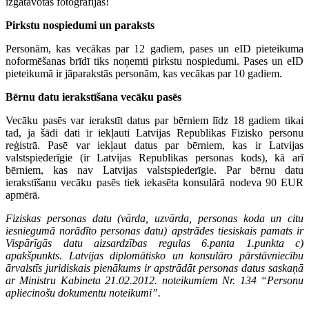
izgatavotas fotogrāfijas!
Pirkstu nospiedumi un paraksts
Personām, kas vecākas par 12 gadiem, pases un eID pieteikuma
noformēšanas brīdī tiks noņemti pirkstu nospiedumi. Pases un eID
pieteikumā ir jāparakstās personām, kas vecākas par 10 gadiem.
Bērnu datu ierakstīšana vecāku pasēs
Vecāku pasēs var ierakstīt datus par bērniem līdz 18 gadiem tikai
tad, ja šādi dati ir iekļauti Latvijas Republikas Fizisko personu
reģistrā. Pasē var iekļaut datus par bērniem, kas ir Latvijas
valstspiederīgie (ir Latvijas Republikas personas kods), kā arī
bērniem, kas nav Latvijas valstspiederīgie. Par bērnu datu
ierakstīšanu vecāku pasēs tiek iekasēta konsulārā nodeva 90 EUR
apmērā.
Fiziskas personas datu (vārda, uzvārda, personas koda un citu
iesniegumā norādīto personas datu) apstrādes tiesiskais pamats ir
Vispārīgās datu aizsardzības regulas 6.panta 1.punkta c)
apakšpunkts. Latvijas diplomātisko un konsulāro pārstāvniecību
ārvalstīs juridiskais pienākums ir apstrādāt personas datus saskaņā
ar Ministru Kabineta 21.02.2012. noteikumiem Nr. 134 “Personu
apliecinošu dokumentu noteikumi”.