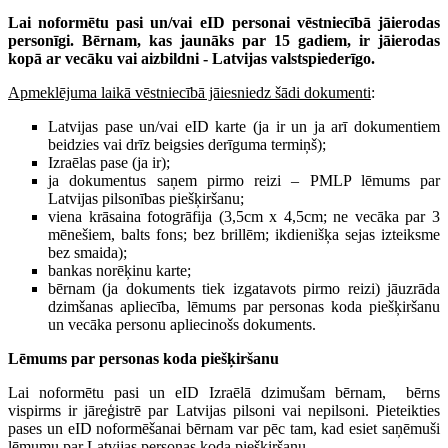
Lai noformētu pasi un/vai eID personai vēstniecībā jāierodas
personīgi. Bērnam, kas jaunāks par 15 gadiem, ir jāierodas
kopā ar vecāku vai aizbildni - Latvijas valstspiederīgo.
Apmeklējuma laikā vēstniecībā jāiesniedz šādi dokumenti
:
Latvijas pase un/vai eID karte (ja ir un ja arī dokumentiem
beidzies vai drīz beigsies derīguma termiņš);
Izraēlas pase (ja ir);
ja dokumentus saņem pirmo reizi – PMLP lēmums par
Latvijas pilsonības piešķiršanu;
viena krāsaina fotogrāfija (3,5cm x 4,5cm; ne vecāka par 3
mēnešiem, balts fons; bez brillēm; ikdienišķa sejas izteiksme
bez smaida);
bankas norēķinu karte;
bērnam (ja dokuments tiek izgatavots pirmo reizi) jāuzrāda
dzimšanas apliecība, lēmums par personas koda piešķiršanu
un vecāka personu apliecinošs dokuments.
Lēmums par personas koda piešķiršanu
Lai noformētu pasi un eID Izraēlā dzimušam bērnam, bērns
vispirms ir jāreģistrē par Latvijas pilsoni vai nepilsoni. Pieteikties
pases un eID noformēšanai bērnam var pēc tam, kad esiet saņēmuši
lēmumu par Latvijas personas koda piešķiršanu.