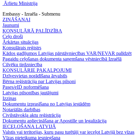
Ārlietu Ministrija
Embassy - Izraēla - Submenu
ZINĀŠANAI
Jaunumi
KONSULĀRĀ PALĪDZĪBA
Ceļo droši
Ārkārtas situācijas
Konsulārais reģistrs
Kādos gadījumos Latvijas pārstāvniecības VAR/NEVAR palīdzēt
Pagaidu ceļošanas dokumenta saņemšana vēstniecībā Izraēlā
Cilvēku tirdzniecība
KONSULĀRIE PAKALPOJUMI
Dzīvesvietas norādīšana ārvalstīs
Bērna reģistrācija par Latvijas pilsoni
Pases/eID noformēšana
Latvijas pilsonības jautājumi
Izziņas
Dokumentu izprasīšana no Latvijas iestādēm
Notariālās darbības
Civilstāvokļa aktu reģistrācija
Dokumentu apliecināšana ar Apostille un legalizācija
IECEĻOŠANA LATVIJĀ
Valstis vai teritorijas, kuru pasu turētāji var ieceļot Latvijā bez vīzas
Vīzas pieteikuma iesniegšana