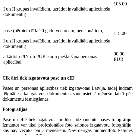
105.00
I un II grupas invalīdiem, uzrādot invaliditāti apliecinošu
dokumentu)
pase (bērniem līdz 20 gadu vecumam, pensionāriem,
115.00
I un II grupas invalīdiem, uzrādot invaliditāti apliecinošu
dokumentu)
90.00
atkārtotu PIN un PUK kodu piešķiršana
personas
EUR
apliecībai
Cik ātri tiek izgatavota pase un eID
Pases un personas apliecības tiek izgatavotas Latvijā, tādēļ lūdzam
rēķināties, ka gatavos dokumentus saņemsiet 2 mēnešu laikā pēc
dokumentu iesniegšanas.
Fotogrāfijas
Pase un eID tiek izgatavota ar Jūsu līdzpaņemtu pases fotogrāfiju.
Izmantot var tikai profesionālos foto salonos izgatavotu fotogrāfiju,
kas nav vecāka par 3 mēnešiem. Nav derīgas momentfoto kabīnēs