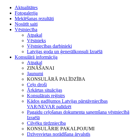
Aktualitātes
Fotogalerija
Meklēšanas rezultāti
Nosūtīt saiti
Vēstniecība
Atpakaļ
Vēstnieks
Vēstniecības darbinieki
Latvijas goda un ģenerālkonsuli Izraēlā
Konsulārā informācija
Atpakaļ
ZINĀŠANAI
Jaunumi
KONSULĀRĀ PALĪDZĪBA
Ceļo droši
Ārkārtas situācijas
Konsulārais reģistrs
Kādos gadījumos Latvijas pārstāvniecības
VAR/NEVAR palīdzēt
Pagaidu ceļošanas dokumenta saņemšana vēstniecībā
Izraēlā
Cilvēku tirdzniecība
KONSULĀRIE PAKALPOJUMI
Dzīvesvietas norādīšana ārvalstīs