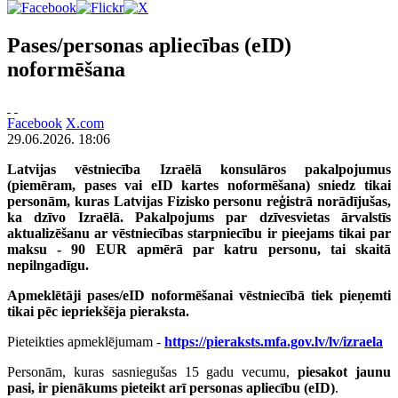
Pases/personas apliecības (eID)
noformēšana
Facebook
X.com
29.06.2026. 18:06
Latvijas vēstniecība Izraēlā konsulāros pakalpojumus
(piemēram, pases vai eID kartes noformēšana) sniedz
tikai
personām, kuras Latvijas Fizisko personu reģistrā norādījušas,
ka dzīvo Izraēlā.
P
akalpojums par dzīvesvietas ārvalstīs
aktualizēšanu ar vēstniecības starpniecību ir pieejams
tikai
par
maksu - 90 EUR apmērā
par katru personu, tai skaitā
nepilngadīgu.
Apmeklētāji pases/eID noformēšanai vēstniecībā tiek pieņemti
tikai pēc iepriekšēja pieraksta.
Pieteikties apmeklējumam -
https://pieraksts.mfa.gov.lv/lv/izraela
Personām, kuras sasniegušas 15 gadu vecumu,
piesakot jaunu
pasi, ir pienākums pieteikt arī personas apliecību (eID)
.