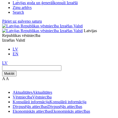
Latvijas goda un ģenerālkonsuli Izraēlā
Ziņu arhīvs
Search
Pāriet uz galveno saturu
Latvijas
Republikas vēstniecība
Izraēlas Valstī
LV
EN
LV
Meklēt
A
A
Aktualitātes
Aktualitātes
Vēstniecība
Vēstniecība
Konsulārā informācija
Konsulārā informācija
Divpusējās attiecības
Divpusējās attiecības
Ekonomiskās attiecības
Ekonomiskās attiecības