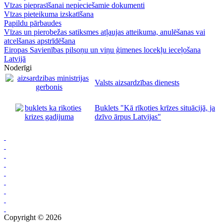
Vīzas pieprasīšanai nepieciešamie dokumenti
Vīzas pieteikuma izskatīšana
Papildu pārbaudes
Vīzas un pierobežas satiksmes atļaujas atteikuma, anulēšanas vai
atcelšanas apstrīdēšana
Eiropas Savienības pilsoņu un viņu ģimenes locekļu ieceļošana
Latvijā
Noderīgi
Valsts aizsardzības dienests
Buklets "Kā rīkoties krīzes situācijā, ja
dzīvo ārpus Latvijas"
Copyright © 2026