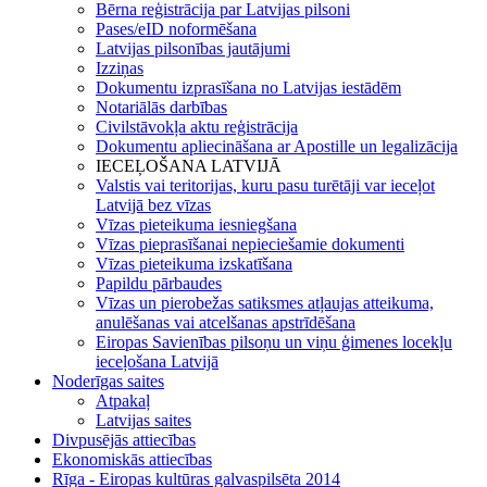
Bērna reģistrācija par Latvijas pilsoni
Pases/eID noformēšana
Latvijas pilsonības jautājumi
Izziņas
Dokumentu izprasīšana no Latvijas iestādēm
Notariālās darbības
Civilstāvokļa aktu reģistrācija
Dokumentu apliecināšana ar Apostille un legalizācija
IECEĻOŠANA LATVIJĀ
Valstis vai teritorijas, kuru pasu turētāji var ieceļot
Latvijā bez vīzas
Vīzas pieteikuma iesniegšana
Vīzas pieprasīšanai nepieciešamie dokumenti
Vīzas pieteikuma izskatīšana
Papildu pārbaudes
Vīzas un pierobežas satiksmes atļaujas atteikuma,
anulēšanas vai atcelšanas apstrīdēšana
Eiropas Savienības pilsoņu un viņu ģimenes locekļu
ieceļošana Latvijā
Noderīgas saites
Atpakaļ
Latvijas saites
Divpusējās attiecības
Ekonomiskās attiecības
Rīga - Eiropas kultūras galvaspilsēta 2014