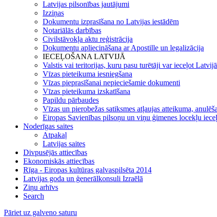
Latvijas pilsonības jautājumi
Izziņas
Dokumentu izprasīšana no Latvijas iestādēm
Notariālās darbības
Civilstāvokļa aktu reģistrācija
Dokumentu apliecināšana ar Apostille un legalizācija
IECEĻOŠANA LATVIJĀ
Valstis vai teritorijas, kuru pasu turētāji var ieceļot Latvij
Vīzas pieteikuma iesniegšana
Vīzas pieprasīšanai nepieciešamie dokumenti
Vīzas pieteikuma izskatīšana
Papildu pārbaudes
Vīzas un pierobežas satiksmes atļaujas atteikuma, anulēša
Eiropas Savienības pilsoņu un viņu ģimenes locekļu iece
Noderīgas saites
Atpakaļ
Latvijas saites
Divpusējās attiecības
Ekonomiskās attiecības
Rīga - Eiropas kultūras galvaspilsēta 2014
Latvijas goda un ģenerālkonsuli Izraēlā
Ziņu arhīvs
Search
Pāriet uz galveno saturu