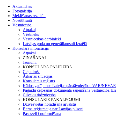
Aktualitātes
Fotogalerija
Meklēšanas rezultāti
Nosūtīt saiti
Vēstniecība
Atpakaļ
Vēstnieks
Vēstniecības darbinieki
Latvijas goda un ģenerālkonsuli Izraēlā
Konsulārā informācija
Atpakaļ
ZINĀŠANAI
Jaunumi
KONSULĀRĀ PALĪDZĪBA
Ceļo droši
Ārkārtas situācijas
Konsulārais reģistrs
Kādos gadījumos Latvijas pārstāvniecības VAR/NEVAR 
Pagaidu ceļošanas dokumenta saņemšana vēstniecībā Izr
Cilvēku tirdzniecība
KONSULĀRIE PAKALPOJUMI
Dzīvesvietas norādīšana ārvalstīs
Bērna reģistrācija par Latvijas pilsoni
Pases/eID noformēšana