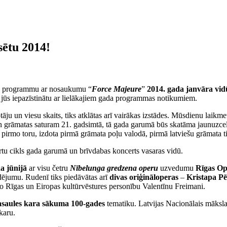
sētu 2014!
ada programmu ar nosaukumu “
Force Majeure
”
2014. gada janvāra vid
mā jūs iepazīstinātu ar lielākajiem gada programmas notikumiem.
otāju un viesu skaits, tiks atklātas arī vairākas izstādes. Mūsdienu lai
n grāmatas saturam 21. gadsimtā, tā gada garumā būs skatāma jaunuzcelta
ž pirmo toru, izdota pirmā grāmata poļu valodā, pirmā latviešu grāmata 
u cikls gada garumā un brīvdabas koncerts vasaras vidū.
a jūnijā
ar visu četru
Nībelunga gredzena operu
uzvedumu
Rīgas Ope
dējumu. Rudenī tiks piedāvātas arī
divas oriģināloperas
–
Kristapa Pē
cilo Rīgas un Eiropas kultūrvēstures personību Valentīnu Freimani.
asaules kara sākuma 100-gades
tematiku. Latvijas Nacionālais māksl
karu.