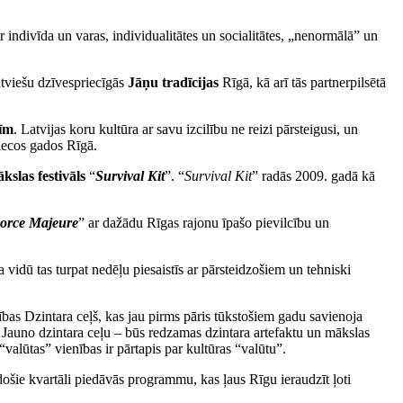
ir indivīda un varas, individualitātes un socialitātes, „nenormālā” un
atviešu dzīvespriecīgās
Jāņu tradīcijas
Rīgā, kā arī tās partnerpilsētā
tīm
. Latvijas koru kultūra ar savu izcilību ne reizi pārsteigusi, un
iecos gados Rīgā.
slas festivāls
“
Survival Kit
”. “
Survival Kit
” radās 2009. gadā kā
orce
Majeure
” ar dažādu Rīgas rajonu īpašo pievilcību un
 vidū tas turpat nedēļu piesaistīs ar pārsteidzošiem un tehniski
ības Dzintara ceļš, kas jau pirms pāris tūkstošiem gadu savienoja
 Jauno dzintara ceļu – būs redzamas dzintara artefaktu un mākslas
valūtas” vienības ir pārtapis par kultūras “valūtu”.
ošie kvartāli piedāvās programmu, kas ļaus Rīgu ieraudzīt ļoti