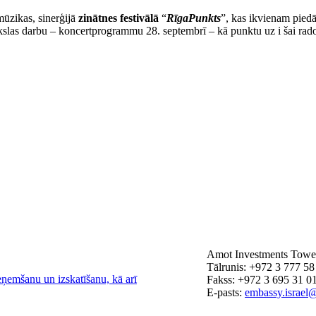
mūzikas, sinerģijā
zinātnes festivālā
“
RīgaPunkts
”, kas ikvienam piedā
kslas darbu – koncertprogrammu 28. septembrī – kā punktu uz i šai rado
Amot Investments Tower
Tālrunis: +972 3 777 58
eņemšanu un izskatīšanu, kā arī
Fakss: +972 3 695 31 0
E-pasts:
embassy.israel