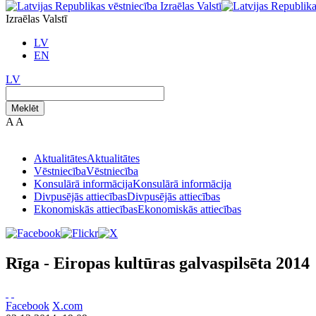
Izraēlas Valstī
LV
EN
LV
Meklēt
A
A
Aktualitātes
Aktualitātes
Vēstniecība
Vēstniecība
Konsulārā informācija
Konsulārā informācija
Divpusējās attiecības
Divpusējās attiecības
Ekonomiskās attiecības
Ekonomiskās attiecības
Rīga - Eiropas kultūras galvaspilsēta 2014
Facebook
X.com