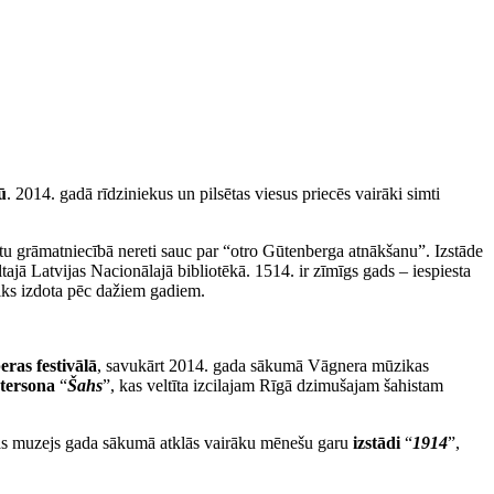
ū
. 2014. gadā rīdziniekus un pilsētas viesus priecēs vairāki simti
kmetu grāmatniecībā nereti sauc par “otro Gūtenberga atnākšanu”. Izstāde
jā Latvijas Nacionālajā bibliotēkā. 1514. ir zīmīgs gads – iespiesta
tiks izdota pēc dažiem gadiem.
ras festivālā
, savukārt 2014. gada sākumā Vāgnera mūzikas
tersona
“
Šahs
”, kas veltīta izcilajam Rīgā dzimušajam šahistam
as muzejs gada sākumā atklās vairāku mēnešu garu
izstādi
“
1914
”,