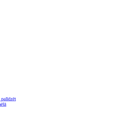
palīdzēt
aēlā