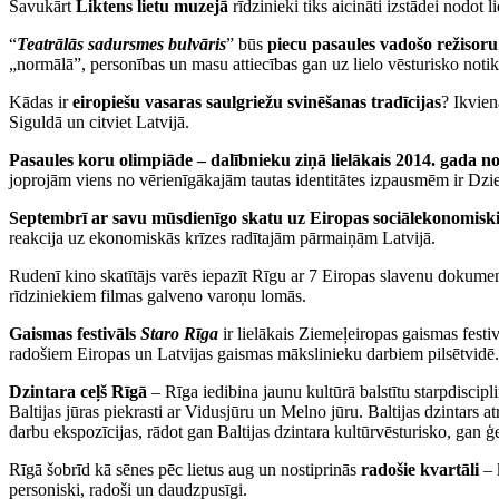
Savukārt
Liktens lietu muzejā
rīdzinieki tiks aicināti izstādei nodot li
“
Teatrālās sadursmes bulvāris
” būs
piecu pasaules vadošo režisoru
„normālā”, personības un masu attiecības gan uz lielo vēsturisko not
Kādas ir
eiropiešu vasaras saulgriežu svinēšanas tradīcijas
? Ikvien
Siguldā un citviet Latvijā.
Pasaules koru olimpiāde – dalībnieku ziņā lielākais 2014. gada no
joprojām viens no vērienīgākajām tautas identitātes izpausmēm ir Dzi
Septembrī ar savu mūsdienīgo skatu uz Eiropas sociālekonomiskie
reakcija uz ekonomiskās krīzes radītajām pārmaiņām Latvijā.
Rudenī kino skatītājs varēs iepazīt Rīgu ar 7 Eiropas slavenu dokum
rīdziniekiem filmas galveno varoņu lomās.
Gaismas festivāls
Staro Rīga
ir lielākais Ziemeļeiropas gaismas festi
radošiem Eiropas un Latvijas gaismas mākslinieku darbiem pilsētvidē.
Dzintara ceļš Rīgā
– Rīga iedibina jaunu kultūrā balstītu starpdiscip
Baltijas jūras piekrasti ar Vidusjūru un Melno jūru. Baltijas dzintar
darbu ekspozīcijas, rādot gan Baltijas dzintara kultūrvēsturisko, gan ģ
Rīgā šobrīd kā sēnes pēc lietus aug un nostiprinās
radošie kvartāli
– 
personiski, radoši un daudzpusīgi.