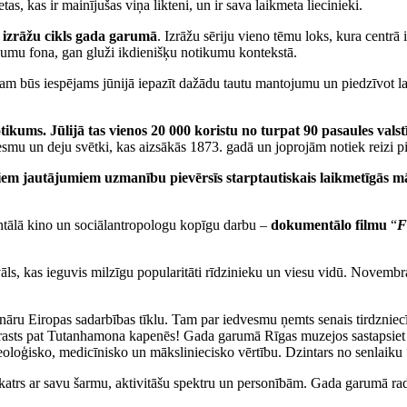
etas, kas ir mainījušas viņa likteni, un ir sava laikmeta liecinieki.
 izrāžu cikls gada garumā
. Izrāžu sēriju vieno tēmu loks, kura centrā 
ikumu fona, gan gluži ikdienišķu notikumu kontekstā.
am būs iespējams jūnijā iepazīt dažādu tautu mantojumu un piedzīvot l
tikums. Jūlijā tas vienos 20 000 koristu no turpat 90 pasaules vals
esmu un deju svētki, kas aizsākās 1873. gadā un joprojām notiek reizi p
m jautājumiem uzmanību pievērsīs starptautiskais laikmetīgās māk
entālā kino un sociālantropologu kopīgu darbu –
dokumentālo filmu
“
F
vāls, kas ieguvis milzīgu popularitāti rīdzinieku un viesu vidū. Novembra
lināru Eiropas sadarbības tīklu. Tam par iedvesmu ņemts senais tirdzniec
s atrasts pat Tutanhamona kapenēs! Gada garumā Rīgas muzejos sastapsiet
eoloģisko, medicīnisko un māksliniecisko vērtību. Dzintars no senlaiku “
katrs ar savu šarmu, aktivitāšu spektru un personībām. Gada garumā rad