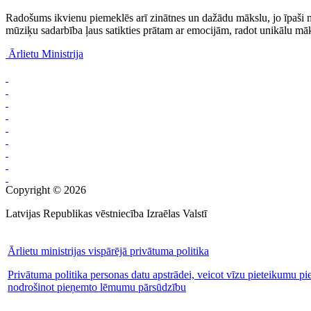
Radošums ikvienu piemeklēs arī zinātnes un dažādu mākslu, jo īpaši 
mūziķu sadarbība ļaus satikties prātam ar emocijām, radot unikālu mā
Ārlietu Ministrija
Copyright © 2026
Latvijas Republikas vēstniecība Izraēlas Valstī
Ārlietu ministrijas vispārējā privātuma politika
Privātuma politika personas datu apstrādei, veicot vīzu pieteikumu pi
nodrošinot pieņemto lēmumu pārsūdzību