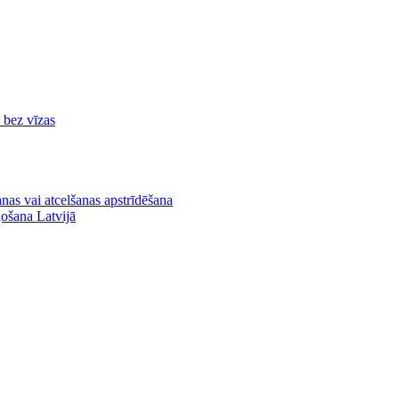
ā bez vīzas
nas vai atcelšanas apstrīdēšana
ļošana Latvijā