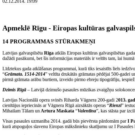
02.12.2014. 19:09
Apmeklē Rīgu - Eiropas kultūras galvaspil
14 PROGRAMMAS STŪRAKMEŅI
Latvijas galvaspilsēta
Rīga
atklās Eiropas kultūras galvaspilsētas g
dažādi pasākumi, bet šis informācijas materiāls ir veltīts tam, lai īsu
Līdztekus gada atklāšanas programmai, kurā tiks iesaistīts liels iedzīv
“
Grāmata. 1514-2014
” veltīta drukātās grāmatas pēdējai 500-gadei u
pirmā grāmata arābu burtiem, izveido pirmo ebreju tipogrāfiju, iespie
Dzimis Rīgā
– Latvijā dzimušo pasaules mūzikas zvaigžņu solokoncert
Latvijas Nacionālā opera svinēs Riharda Vāgnera 200-gadi 2
013. gad
cienītājus iepriecinās ar Vāgnera Rīgā aizsāktās operas “
Rienzi
” iestu
Mihailam Tālam un
Artura Maskata
“
Valentīna
”, kas stāsta par iz
Visas pasaules uzmanība 2014. gadā būs pievērsta pārdomām par
I P
kurā atspoguļos slavenu Eiropas mākslinieku skatījumu uz I Pasaules 