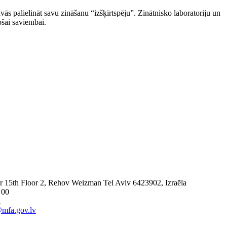
vās palielināt savu zināšanu “izšķirtspēju”. Zinātnisko laboratoriju un
šai savienībai.
 15th Floor 2, Rehov Weizman Tel Aviv 6423902, Izraēla
 00
1
@mfa.gov.lv