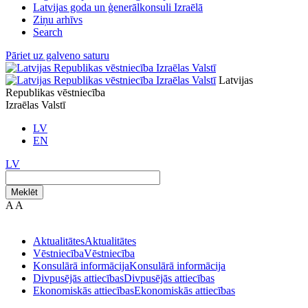
Latvijas goda un ģenerālkonsuli Izraēlā
Ziņu arhīvs
Search
Pāriet uz galveno saturu
Latvijas
Republikas vēstniecība
Izraēlas Valstī
LV
EN
LV
Meklēt
A
A
Aktualitātes
Aktualitātes
Vēstniecība
Vēstniecība
Konsulārā informācija
Konsulārā informācija
Divpusējās attiecības
Divpusējās attiecības
Ekonomiskās attiecības
Ekonomiskās attiecības