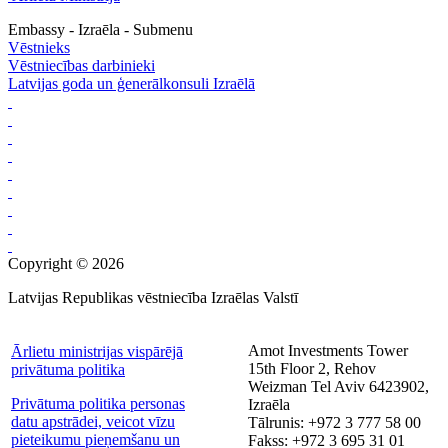
Embassy - Izraēla - Submenu
Vēstnieks
Vēstniecības darbinieki
Latvijas goda un ģenerālkonsuli Izraēlā
Copyright © 2026
Latvijas Republikas vēstniecība Izraēlas Valstī
Amot Investments Tower
Ārlietu ministrijas vispārējā
15th Floor 2, Rehov
privātuma politika
Weizman Tel Aviv 6423902,
Privātuma politika personas
Izraēla
datu apstrādei, veicot vīzu
Tālrunis: +972 3 777 58 00
pieteikumu pieņemšanu un
Fakss: +972 3 695 31 01