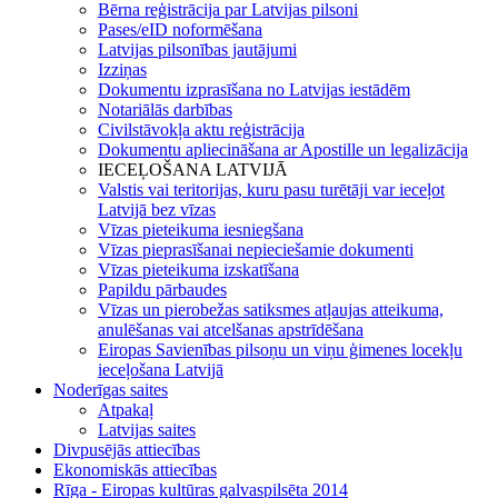
Bērna reģistrācija par Latvijas pilsoni
Pases/eID noformēšana
Latvijas pilsonības jautājumi
Izziņas
Dokumentu izprasīšana no Latvijas iestādēm
Notariālās darbības
Civilstāvokļa aktu reģistrācija
Dokumentu apliecināšana ar Apostille un legalizācija
IECEĻOŠANA LATVIJĀ
Valstis vai teritorijas, kuru pasu turētāji var ieceļot
Latvijā bez vīzas
Vīzas pieteikuma iesniegšana
Vīzas pieprasīšanai nepieciešamie dokumenti
Vīzas pieteikuma izskatīšana
Papildu pārbaudes
Vīzas un pierobežas satiksmes atļaujas atteikuma,
anulēšanas vai atcelšanas apstrīdēšana
Eiropas Savienības pilsoņu un viņu ģimenes locekļu
ieceļošana Latvijā
Noderīgas saites
Atpakaļ
Latvijas saites
Divpusējās attiecības
Ekonomiskās attiecības
Rīga - Eiropas kultūras galvaspilsēta 2014