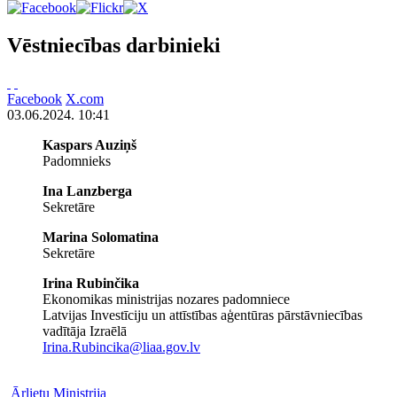
Vēstniecības darbinieki
Facebook
X.com
03.06.2024. 10:41
Kaspars Auziņš
Padomnieks
Ina Lanzberga
Sekretāre
Marina Solomatina
Sekretāre
Irina Rubinčika
Ekonomikas ministrijas nozares padomniece
Latvijas Investīciju un attīstības aģentūras pārstāvniecības
vadītāja Izraēlā
Irina.Rubincika@liaa.gov.lv
Ārlietu Ministrija