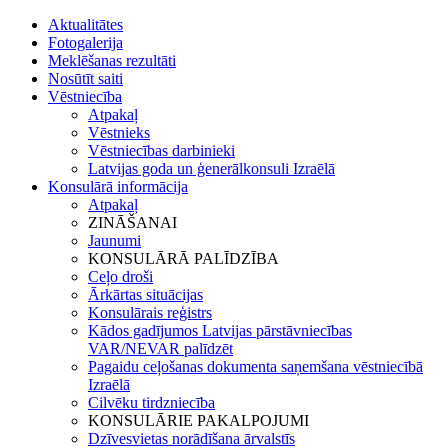
Aktualitātes
Fotogalerija
Meklēšanas rezultāti
Nosūtīt saiti
Vēstniecība
Atpakaļ
Vēstnieks
Vēstniecības darbinieki
Latvijas goda un ģenerālkonsuli Izraēlā
Konsulārā informācija
Atpakaļ
ZINĀŠANAI
Jaunumi
KONSULĀRĀ PALĪDZĪBA
Ceļo droši
Ārkārtas situācijas
Konsulārais reģistrs
Kādos gadījumos Latvijas pārstāvniecības
VAR/NEVAR palīdzēt
Pagaidu ceļošanas dokumenta saņemšana vēstniecībā
Izraēlā
Cilvēku tirdzniecība
KONSULĀRIE PAKALPOJUMI
Dzīvesvietas norādīšana ārvalstīs