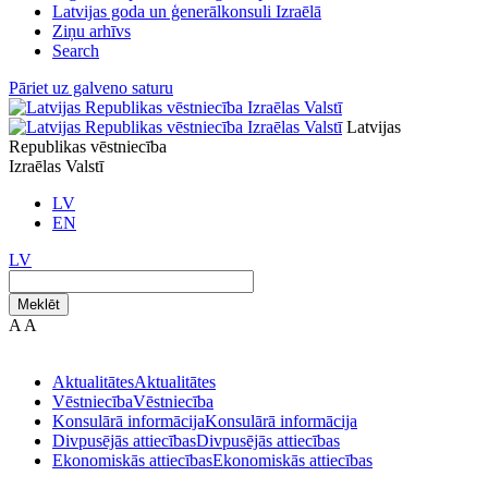
Latvijas goda un ģenerālkonsuli Izraēlā
Ziņu arhīvs
Search
Pāriet uz galveno saturu
Latvijas
Republikas vēstniecība
Izraēlas Valstī
LV
EN
LV
Meklēt
A
A
Aktualitātes
Aktualitātes
Vēstniecība
Vēstniecība
Konsulārā informācija
Konsulārā informācija
Divpusējās attiecības
Divpusējās attiecības
Ekonomiskās attiecības
Ekonomiskās attiecības