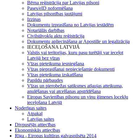
Bērna reģistrācija par Latvijas pilsoni
Pases/eID noformēšana
Latvijas pilsonības jautājumi
Izziņas
Dokumentu izprasīšana no Latvijas iestādēm
Notariālās darbības
Civilstāvokļa aktu reģistrācija
Dokumentu apliecināšana ar Apostille un legalizācija
IECEĻOŠANA LATVIJĀ
Valstis vai teritorijas, kuru pasu turētāji var ieceļot
Latvijā bez vīzas
Vīzas pieteikuma iesniegšana
Vīzas pieprasīšanai nepieciešamie dokumenti
Vīzas pieteikuma izskatīšana
Papildu pārbaudes
Vīzas un pierobežas satiksmes atļaujas atteikuma,
anulēšanas vai atcelšanas apstrīdēšana
Eiropas Savienības pilsoņu un viņu ģimenes locekļu
ieceļošana Latvijā
Noderīgas saites
Atpakaļ
Latvijas saites
Divpusējās attiecības
Ekonomiskās attiecības
Rīga - Eiropas kultūras galvaspilsēta 2014