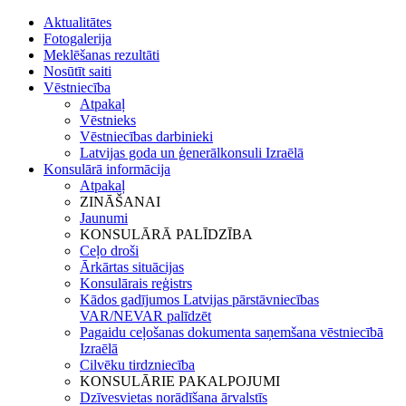
Aktualitātes
Fotogalerija
Meklēšanas rezultāti
Nosūtīt saiti
Vēstniecība
Atpakaļ
Vēstnieks
Vēstniecības darbinieki
Latvijas goda un ģenerālkonsuli Izraēlā
Konsulārā informācija
Atpakaļ
ZINĀŠANAI
Jaunumi
KONSULĀRĀ PALĪDZĪBA
Ceļo droši
Ārkārtas situācijas
Konsulārais reģistrs
Kādos gadījumos Latvijas pārstāvniecības
VAR/NEVAR palīdzēt
Pagaidu ceļošanas dokumenta saņemšana vēstniecībā
Izraēlā
Cilvēku tirdzniecība
KONSULĀRIE PAKALPOJUMI
Dzīvesvietas norādīšana ārvalstīs