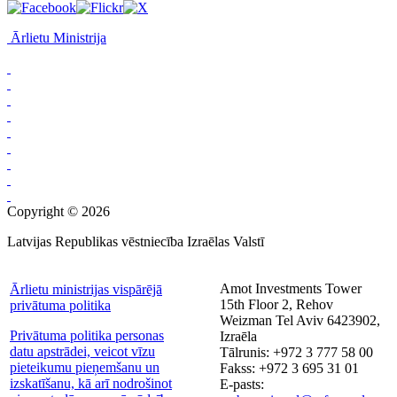
Ārlietu Ministrija
Copyright © 2026
Latvijas Republikas vēstniecība Izraēlas Valstī
Amot Investments Tower
Ārlietu ministrijas vispārējā
15th Floor 2, Rehov
privātuma politika
Weizman Tel Aviv 6423902,
Privātuma politika personas
Izraēla
datu apstrādei, veicot vīzu
Tālrunis: +972 3 777 58 00
pieteikumu pieņemšanu un
Fakss: +972 3 695 31 01
izskatīšanu, kā arī nodrošinot
E-pasts: