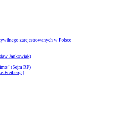
 cywilnego zarejestrowanych w Polsce
slaw Jankowiak)
simts” (Sejm RP)
ķe-Freiberga)