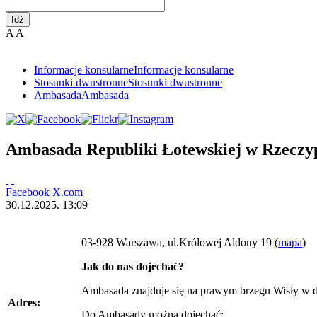
Idź
A
A
Informacje konsularne
Informacje konsularne
Stosunki dwustronne
Stosunki dwustronne
Ambasada
Ambasada
Ambasada Republiki Łotewskiej w Rzeczypo
Facebook
X.com
30.12.2025. 13:09
03-928 Warszawa, ul.Królowej Aldony 19 (
mapa
)
Jak do nas dojechać?
Ambasada znajduje się na prawym brzegu Wisły w d
Adres:
Do Ambasady można dojechać: