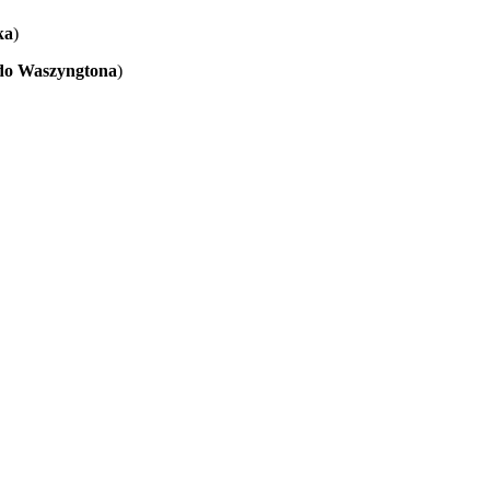
ka
)
o Waszyngtona
)