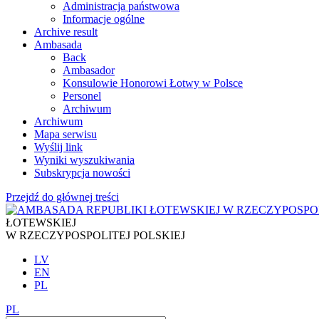
Administracja państwowa
Informacje ogólne
Archive result
Ambasada
Back
Ambasador
Konsulowie Honorowi Łotwy w Polsce
Personel
Archiwum
Archiwum
Mapa serwisu
Wyślij link
Wyniki wyszukiwania
Subskrypcja nowości
Przejdź do głównej treści
ŁOTEWSKIEJ
W RZECZYPOSPOLITEJ POLSKIEJ
LV
EN
PL
PL