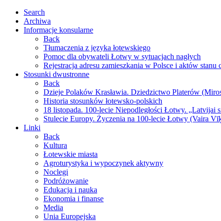
Search
Archiwa
Informacje konsularne
Back
Tłumaczenia z języka łotewskiego
Pomoc dla obywateli Łotwy w sytuacjach nagłych
Rejestracja adresu zamieszkania w Polsce i aktów stanu
Stosunki dwustronne
Back
Dzieje Polaków Krasławia. Dziedzictwo Platerów (Miro
Historia stosunków łotewsko-polskich
18 listopada. 100-lecie Niepodległości Łotwy. „Latvijai 
Stulecie Europy. Życzenia na 100-lecie Łotwy (Vaira Vī
Linki
Back
Kultura
Łotewskie miasta
Agroturystyka i wypoczynek aktywny
Noclegi
Podróżowanie
Edukacja i nauka
Ekonomia i finanse
Media
Unia Europejska