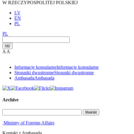
W RZECZYPOSPOLITEJ POLSKIEJ
LV
EN
PL
PL
Idź
A
A
Informacje konsularne
Informacje konsularne
Stosunki dwustronne
Stosunki dwustronne
Ambasada
Ambasada
Archive
Meklēt
Ministry of Foreign Affairs
Kontakt z Ambasadą