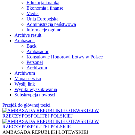
Edukacja i nauka
Ekonomia i finanse
Media
Unia Europejska
Administracja państwowa
Informacje ogólne
Archive result
Ambasada
Back
Ambasador
Konsulowie Honorowi Łotwy w Polsce
Personel
Archiwum
Archiwum
Mapa serwisu
Wyślij link
Wyniki wyszukiwania
Subskrypcja nowości
Przejdź do głównej treści
AMBASADA REPUBLIKI ŁOTEWSKIEJ