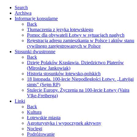
Search
Archiwa
Informacje konsularne
Back
Tłumaczenia z języka łotewskiego
Pomoc dla obywateli Łotwy w sytuacjach nagłych
Rejestracja adresu zamieszkania w Polsce i aktów stanu
cywilnego zarejestrowanych w Polsce
Stosunki dwustronne
Back
Dzieje Polaków Krasławia. Dziedzictwo Platerów
(Miroslaw Jankowiak)
Historia stosunków łotewsko-polskich
18 listopada. 100-lecie Niepodległości Łotwy. „Latvijai
simts” (Sejm RP)
Stulecie Europy. Życzenia na 100-lecie Łotwy (Vaira
Vīķe-Freiberga)
Linki
Back
Kultura
Łotewskie miasta
Agroturystyka i wypoczynek aktywny
Noclegi
Podróżowanie