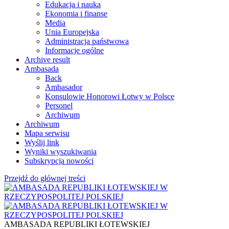
Edukacja i nauka
Ekonomia i finanse
Media
Unia Europejska
Administracja państwowa
Informacje ogólne
Archive result
Ambasada
Back
Ambasador
Konsulowie Honorowi Łotwy w Polsce
Personel
Archiwum
Archiwum
Mapa serwisu
Wyślij link
Wyniki wyszukiwania
Subskrypcja nowości
Przejdź do głównej treści
AMBASADA REPUBLIKI ŁOTEWSKIEJ