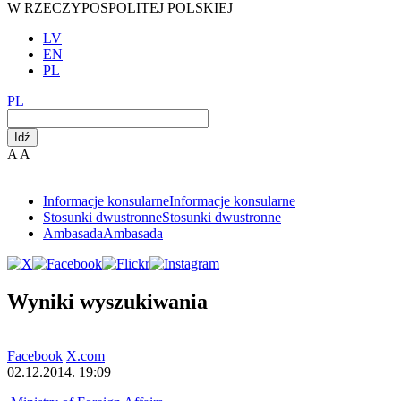
W RZECZYPOSPOLITEJ POLSKIEJ
LV
EN
PL
PL
Idź
A
A
Informacje konsularne
Informacje konsularne
Stosunki dwustronne
Stosunki dwustronne
Ambasada
Ambasada
Wyniki wyszukiwania
Facebook
X.com
02.12.2014. 19:09