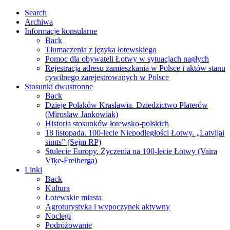
Search
Archiwa
Informacje konsularne
Back
Tłumaczenia z języka łotewskiego
Pomoc dla obywateli Łotwy w sytuacjach nagłych
Rejestracja adresu zamieszkania w Polsce i aktów stanu
cywilnego zarejestrowanych w Polsce
Stosunki dwustronne
Back
Dzieje Polaków Krasławia. Dziedzictwo Platerów
(Miroslaw Jankowiak)
Historia stosunków łotewsko-polskich
18 listopada. 100-lecie Niepodległości Łotwy. „Latvijai
simts” (Sejm RP)
Stulecie Europy. Życzenia na 100-lecie Łotwy (Vaira
Vīķe-Freiberga)
Linki
Back
Kultura
Łotewskie miasta
Agroturystyka i wypoczynek aktywny
Noclegi
Podróżowanie