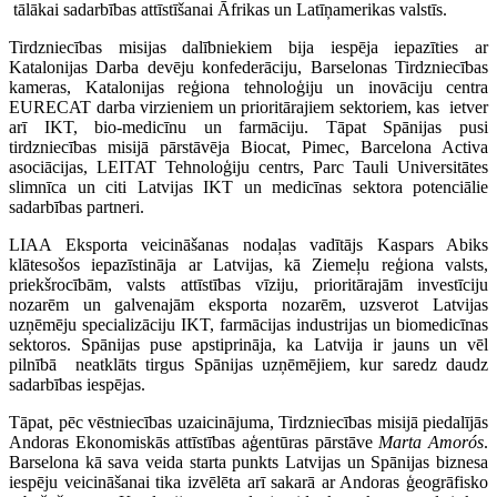
tālākai sadarbības attīstīšanai Āfrikas un Latīņamerikas valstīs.
Tirdzniecības misijas dalībniekiem bija iespēja iepazīties ar
Katalonijas Darba devēju konfederāciju, Barselonas Tirdzniecības
kameras, Katalonijas reģiona tehnoloģiju un inovāciju centra
EURECAT darba virzieniem un prioritārajiem sektoriem, kas ietver
arī IKT, bio-medicīnu un farmāciju. Tāpat Spānijas pusi
tirdzniecības misijā pārstāvēja Biocat, Pimec, Barcelona Activa
asociācijas, LEITAT Tehnoloģiju centrs, Parc Tauli Universitātes
slimnīca un citi Latvijas IKT un medicīnas sektora potenciālie
sadarbības partneri.
LIAA Eksporta veicināšanas nodaļas vadītājs Kaspars Abiks
klātesošos iepazīstināja ar Latvijas, kā Ziemeļu reģiona valsts,
priekšrocībām, valsts attīstības vīziju, prioritārajām investīciju
nozarēm un galvenajām eksporta nozarēm, uzsverot Latvijas
uzņēmēju specializāciju IKT, farmācijas industrijas un biomedicīnas
sektoros. Spānijas puse apstiprināja, ka Latvija ir jauns un vēl
pilnībā neatklāts tirgus Spānijas uzņēmējiem, kur saredz daudz
sadarbības iespējas.
Tāpat, pēc vēstniecības uzaicinājuma, Tirdzniecības misijā piedalījās
Andoras Ekonomiskās attīstības aģentūras pārstāve
Marta Amorós
.
Barselona kā sava veida starta punkts Latvijas un Spānijas biznesa
iespēju veicināšanai tika izvēlēta arī sakarā ar Andoras ģeogrāfisko