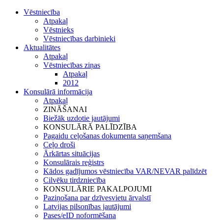
Vēstniecība
Atpakaļ
Vēstnieks
Vēstniecības darbinieki
Aktualitātes
Atpakaļ
Vēstniecības ziņas
Atpakaļ
2012
Konsulārā informācija
Atpakaļ
ZINĀŠANAI
Biežāk uzdotie jautājumi
KONSULĀRĀ PALĪDZĪBA
Pagaidu ceļošanas dokumenta saņemšana
Ceļo droši
Ārkārtas situācijas
Konsulārais reģistrs
Kādos gadījumos vēstniecība VAR/NEVAR palīdzēt
Cilvēku tirdzniecība
KONSULĀRIE PAKALPOJUMI
Paziņošana par dzīvesvietu ārvalstī
Latvijas pilsonības jautājumi
Pases/eID noformēšana