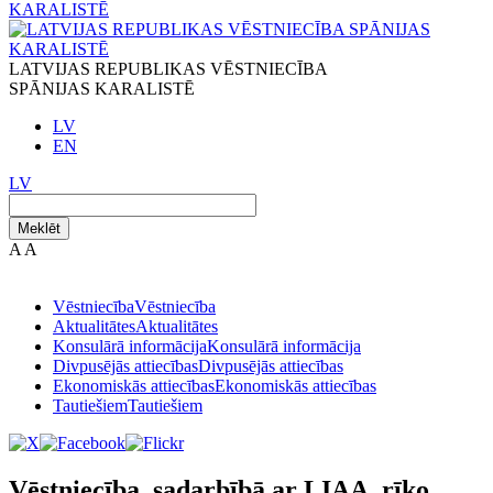
LATVIJAS REPUBLIKAS VĒSTNIECĪBA
SPĀNIJAS KARALISTĒ
LV
EN
LV
Meklēt
A
A
Vēstniecība
Vēstniecība
Aktualitātes
Aktualitātes
Konsulārā informācija
Konsulārā informācija
Divpusējās attiecības
Divpusējās attiecības
Ekonomiskās attiecības
Ekonomiskās attiecības
Tautiešiem
Tautiešiem
Vēstniecība, sadarbībā ar LIAA, rīko