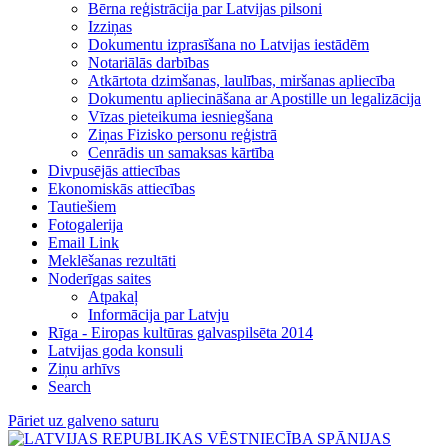
Bērna reģistrācija par Latvijas pilsoni
Izziņas
Dokumentu izprasīšana no Latvijas iestādēm
Notariālās darbības
Atkārtota dzimšanas, laulības, miršanas apliecība
Dokumentu apliecināšana ar Apostille un legalizācija
Vīzas pieteikuma iesniegšana
Ziņas Fizisko personu reģistrā
Cenrādis un samaksas kārtība
Divpusējās attiecības
Ekonomiskās attiecības
Tautiešiem
Fotogalerija
Email Link
Meklēšanas rezultāti
Noderīgas saites
Atpakaļ
Informācija par Latvju
Rīga - Eiropas kultūras galvaspilsēta 2014
Latvijas goda konsuli
Ziņu arhīvs
Search
Pāriet uz galveno saturu