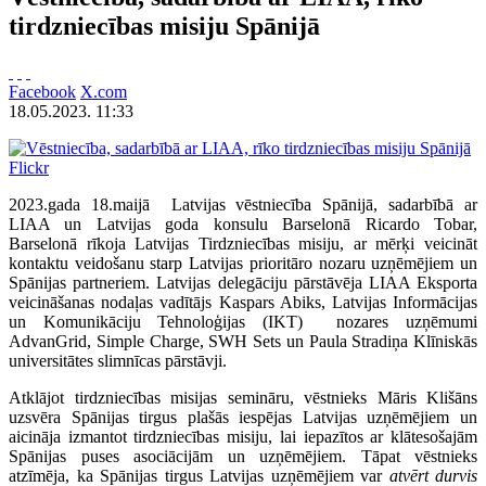
tirdzniecības misiju Spānijā
Facebook
X.com
18.05.2023. 11:33
Flickr
2023.gada 18.maijā Latvijas vēstniecība Spānijā, sadarbībā ar
LIAA un Latvijas goda konsulu Barselonā Ricardo Tobar,
Barselonā rīkoja Latvijas Tirdzniecības misiju, ar mērķi veicināt
kontaktu veidošanu starp Latvijas prioritāro nozaru uzņēmējiem un
Spānijas partneriem. Latvijas delegāciju pārstāvēja LIAA Eksporta
veicināšanas nodaļas vadītājs Kaspars Abiks, Latvijas Informācijas
un Komunikāciju Tehnoloģijas (IKT) nozares uzņēmumi
AdvanGrid, Simple Charge, SWH Sets un Paula Stradiņa Klīniskās
universitātes slimnīcas pārstāvji.
Atklājot tirdzniecības misijas semināru, vēstnieks Māris Klišāns
uzsvēra Spānijas tirgus plašās iespējas Latvijas uzņēmējiem un
aicināja izmantot tirdzniecības misiju, lai iepazītos ar klātesošajām
Spānijas puses asociācijām un uzņēmējiem. Tāpat vēstnieks
atzīmēja, ka Spānijas tirgus Latvijas uzņēmējiem var
atvērt durvis