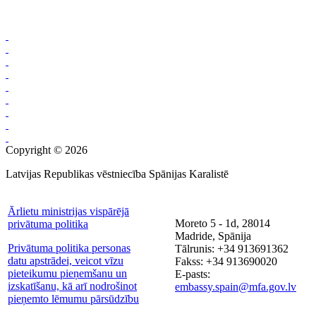
Copyright © 2026
Latvijas Republikas vēstniecība Spānijas Karalistē
Ārlietu ministrijas vispārējā
Moreto 5 - 1d, 28014
privātuma politika
Madride, Spānija
Privātuma politika personas
Tālrunis: +34 913691362
datu apstrādei, veicot vīzu
Fakss: +34 913690020
pieteikumu pieņemšanu un
E-pasts:
izskatīšanu, kā arī nodrošinot
embassy.spain@mfa.gov.lv
pieņemto lēmumu pārsūdzību