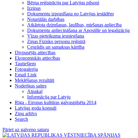
Bērna reģistrācija par Latvijas pilsoni
Izziņas
Dokumentu izprasīšana no Latvijas iestādēm
Notariālās darbības
Atkārtota dzimšanas, laulības, miršanas apliecība
Dokumentu apliecināšana ar Apostille un legalizācija
Vīzas pieteikuma iesniegšana
Ziņas Fizisko personu reģistrā
Cenrādis un samaksas kārtība
Divpusējās attiecības
Ekonomiskās attiecības
Tautiešiem
Fotogalerija
Email Link
Meklēšanas rezultāti
Noderīgas saites
Atpakaļ
Informācija par Latvju
Rīga - Eiropas kultūras galvaspilsēta 2014
Latvijas goda konsuli
Ziņu arhīvs
Search
Pāriet uz galveno saturu