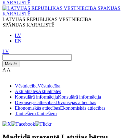
LATVIJAS REPUBLIKAS VĒSTNIECĪBA
SPĀNIJAS KARALISTĒ
LV
EN
LV
Meklēt
A
A
Vēstniecība
Vēstniecība
Aktualitātes
Aktualitātes
Konsulārā informācija
Konsulārā informācija
Divpusējās attiecības
Divpusējās attiecības
Ekonomiskās attiecības
Ekonomiskās attiecības
Tautiešiem
Tautiešiem
Madridē prezentē Latvijas bērnu