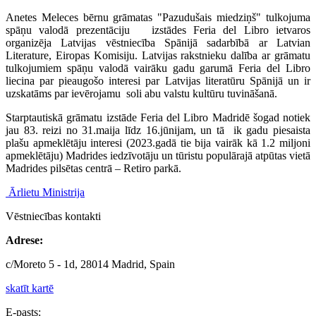
Anetes Meleces bērnu grāmatas "Pazudušais miedziņš" tulkojuma
spāņu valodā prezentāciju izstādes Feria del Libro ietvaros
organizēja Latvijas vēstniecība Spānijā sadarbībā ar Latvian
Literature, Eiropas Komisiju. Latvijas rakstnieku dalība ar grāmatu
tulkojumiem spāņu valodā vairāku gadu garumā Feria del Libro
liecina par pieaugošo interesi par Latvijas literatūru Spānijā un ir
uzskatāms par ievērojamu soli abu valstu kultūru tuvināšanā.
Starptautiskā grāmatu izstāde Feria del Libro Madridē šogad notiek
jau 83. reizi no 31.maija līdz 16.jūnijam, un tā ik gadu piesaista
plašu apmeklētāju interesi (2023.gadā tie bija vairāk kā 1.2 miljoni
apmeklētāju) Madrides iedzīvotāju un tūristu populārajā atpūtas vietā
Madrides pilsētas centrā – Retiro parkā.
Ārlietu Ministrija
Vēstniecības kontakti
Adrese:
c/Moreto 5 - 1d, 28014 Madrid, Spain
skatīt kartē
E-pasts: