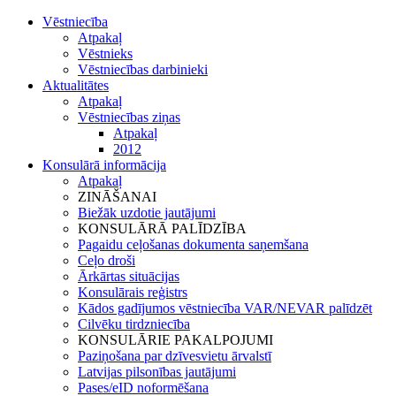
Vēstniecība
Atpakaļ
Vēstnieks
Vēstniecības darbinieki
Aktualitātes
Atpakaļ
Vēstniecības ziņas
Atpakaļ
2012
Konsulārā informācija
Atpakaļ
ZINĀŠANAI
Biežāk uzdotie jautājumi
KONSULĀRĀ PALĪDZĪBA
Pagaidu ceļošanas dokumenta saņemšana
Ceļo droši
Ārkārtas situācijas
Konsulārais reģistrs
Kādos gadījumos vēstniecība VAR/NEVAR palīdzēt
Cilvēku tirdzniecība
KONSULĀRIE PAKALPOJUMI
Paziņošana par dzīvesvietu ārvalstī
Latvijas pilsonības jautājumi
Pases/eID noformēšana