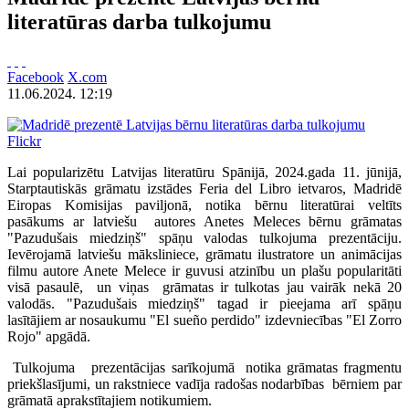
literatūras darba tulkojumu
Facebook
X.com
11.06.2024. 12:19
Flickr
Lai popularizētu Latvijas literatūru Spānijā, 2024.gada 11. jūnijā,
Starptautiskās grāmatu izstādes Feria del Libro ietvaros, Madridē
Eiropas Komisijas paviljonā, notika bērnu literatūrai veltīts
pasākums ar latviešu autores Anetes Meleces bērnu grāmatas
"Pazudušais miedziņš" spāņu valodas tulkojuma prezentāciju.
Ievērojamā latviešu māksliniece, grāmatu ilustratore un animācijas
filmu autore Anete Melece ir guvusi atzinību un plašu popularitāti
visā pasaulē, un viņas grāmatas ir tulkotas jau vairāk nekā 20
valodās. "Pazudušais miedziņš" tagad ir pieejama arī spāņu
lasītājiem ar nosaukumu "El sueño perdido" izdevniecības "El Zorro
Rojo" apgādā.
Tulkojuma prezentācijas sarīkojumā notika grāmatas fragmentu
priekšlasījumi, un rakstniece vadīja radošas nodarbības bērniem par
grāmatā aprakstītajiem notikumiem.