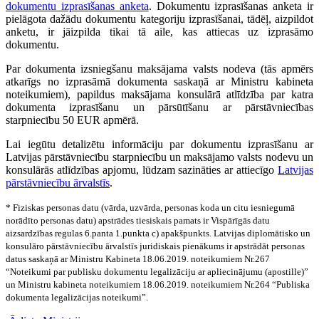
dokumentu izprasīšanas anketa
. Dokumentu izprasīšanas anketa ir
pielāgota dažādu dokumentu kategoriju izprasīšanai, tādēļ, aizpildot
anketu, ir jāizpilda tikai tā aile, kas attiecas uz izprasāmo
dokumentu.
Par dokumenta izsniegšanu maksājama valsts nodeva (tās apmērs
atkarīgs no izprasāmā dokumenta saskaņā ar Ministru kabineta
noteikumiem), papildus maksājama konsulārā atlīdzība par katra
dokumenta izprasīšanu un pārsūtīšanu ar pārstāvniecības
starpniecību 50 EUR apmērā.
Lai iegūtu detalizētu informāciju par dokumentu izprasīšanu ar
Latvijas pārstāvniecību starpniecību un maksājamo valsts nodevu un
konsulārās atlīdzības apjomu, lūdzam sazināties ar attiecīgo
Latvijas
pārstāvniecību ārvalstīs
.
* Fiziskas personas datu (vārda, uzvārda, personas koda un citu iesniegumā
norādīto personas datu) apstrādes tiesiskais pamats ir Vispārīgās datu
aizsardzības regulas 6.panta 1.punkta c) apakšpunkts. Latvijas diplomātisko un
konsulāro pārstāvniecību ārvalstīs juridiskais pienākums ir apstrādāt personas
datus saskaņā ar Ministru Kabineta 18.06.2019. noteikumiem Nr.267
“Noteikumi par publisku dokumentu legalizāciju ar apliecinājumu (apostille)”
un Ministru kabineta noteikumiem 18.06.2019. noteikumiem Nr.264 “Publiska
dokumenta legalizācijas noteikumi”.