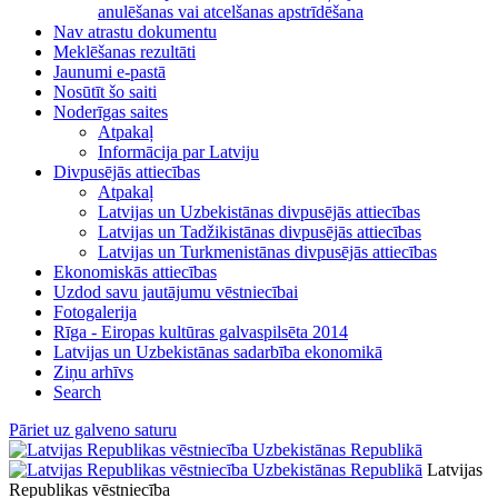
anulēšanas vai atcelšanas apstrīdēšana
Nav atrastu dokumentu
Meklēšanas rezultāti
Jaunumi e-pastā
Nosūtīt šo saiti
Noderīgas saites
Atpakaļ
Informācija par Latviju
Divpusējās attiecības
Atpakaļ
Latvijas un Uzbekistānas divpusējās attiecības
Latvijas un Tadžikistānas divpusējās attiecības
Latvijas un Turkmenistānas divpusējās attiecības
Ekonomiskās attiecības
Uzdod savu jautājumu vēstniecībai
Fotogalerija
Rīga - Eiropas kultūras galvaspilsēta 2014
Latvijas un Uzbekistānas sadarbība ekonomikā
Ziņu arhīvs
Search
Pāriet uz galveno saturu
Latvijas
Republikas vēstniecība