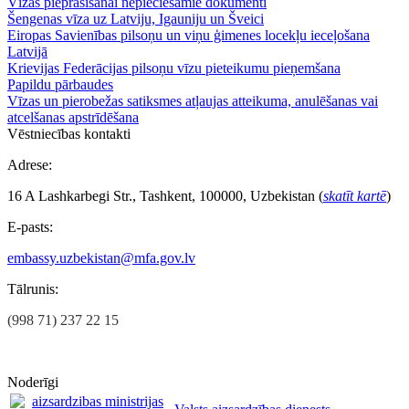
Vīzas pieprasīšanai nepieciešamie dokumenti
Šengenas vīza uz Latviju, Igauniju un Šveici
Eiropas Savienības pilsoņu un viņu ģimenes locekļu ieceļošana
Latvijā
Krievijas Federācijas pilsoņu vīzu pieteikumu pieņemšana
Papildu pārbaudes
Vīzas un pierobežas satiksmes atļaujas atteikuma, anulēšanas vai
atcelšanas apstrīdēšana
Vēstniecības kontakti
Adrese:
16 A Lashkarbegi Str., Tashkent, 100000, Uzbekistan (
skatīt kartē
)
E-pasts:
embassy.uzbekistan@mfa.gov.lv
Tālrunis:
(998 71) 237 22 15
Noderīgi