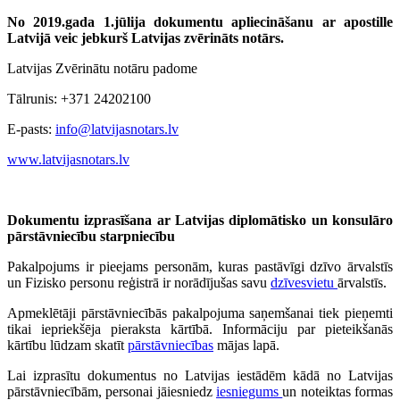
No 2019.gada 1.jūlija dokumentu apliecināšanu ar apostille
Latvijā veic jebkurš Latvijas zvērināts notārs.
Latvijas Zvērinātu notāru padome
Tālrunis: +371 24202100
E-pasts:
info@latvijasnotars.lv
www.latvijasnotars.lv
Dokumentu izprasīšana ar Latvijas diplomātisko un konsulāro
pārstāvniecību starpniecību
Pakalpojums ir pieejams personām, kuras pastāvīgi dzīvo ārvalstīs
un Fizisko personu reģistrā ir norādījušas savu
dzīvesvietu
ārvalstīs.
Apmeklētāji pārstāvniecībās pakalpojuma saņemšanai tiek pieņemti
tikai iepriekšēja pieraksta kārtībā. Informāciju par pieteikšanās
kārtību lūdzam skatīt
pārstāvniecības
mājas lapā.
Lai izprasītu dokumentus no Latvijas iestādēm kādā no Latvijas
pārstāvniecībām, personai jāiesniedz
iesniegums
un noteiktas formas