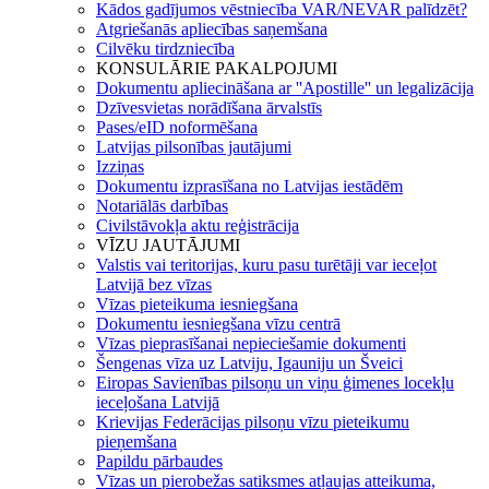
Kādos gadījumos vēstniecība VAR/NEVAR palīdzēt?
Atgriešanās apliecības saņemšana
Cilvēku tirdzniecība
KONSULĀRIE PAKALPOJUMI
Dokumentu apliecināšana ar ''Apostille'' un legalizācija
Dzīvesvietas norādīšana ārvalstīs
Pases/eID noformēšana
Latvijas pilsonības jautājumi
Izziņas
Dokumentu izprasīšana no Latvijas iestādēm
Notariālās darbības
Civilstāvokļa aktu reģistrācija
VĪZU JAUTĀJUMI
Valstis vai teritorijas, kuru pasu turētāji var ieceļot
Latvijā bez vīzas
Vīzas pieteikuma iesniegšana
Dokumentu iesniegšana vīzu centrā
Vīzas pieprasīšanai nepieciešamie dokumenti
Šengenas vīza uz Latviju, Igauniju un Šveici
Eiropas Savienības pilsoņu un viņu ģimenes locekļu
ieceļošana Latvijā
Krievijas Federācijas pilsoņu vīzu pieteikumu
pieņemšana
Papildu pārbaudes
Vīzas un pierobežas satiksmes atļaujas atteikuma,