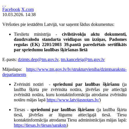
Facebook
X.com
10.03.2026. 14:38
Vēršoties pie iestādēm Latvijā, var saņemt šādus dokumentus:
Tieslietu ministrija -
civilstāvokļa aktu dokumenti,
daudzvalodu standarta veidlapas un izziņas,
Padomes
regulas (EK) 2201/2003 39.pantā paredzētais sertifikāts
par spriedumu laulības šķiršanas lietā
E-pasts:
dzimts.dep@tm.gov.lv
,
tm.kanceleja@tm.gov.lv
Mājaslapa:
https://www.tm.gov.lv/lv/strukturvieniba/dzimtsarakstu-
departaments
Zvērināti notāri -
spriedumi par laulības šķiršanu
(ja
laulība šķirta pie zvērināta notāra, jāvēršas pie attiecīgā
zvērinātā notāra, kuru kontaktinformācija atrodama zvērinātu
notāru mājas lapā
https://www.latvijasnotars.lv/
)
Tiesas -
spriedumi par laulības šķiršanu
(ja laulība šķirta
tiesā, jāvēršas ar lūgumu attiecīgajā tiesā. Tiesu
kontaktinformācija atrodama Tiesu administrācijas mājas lapā:
https://tiesas.lv/tiesas/saraksts
)