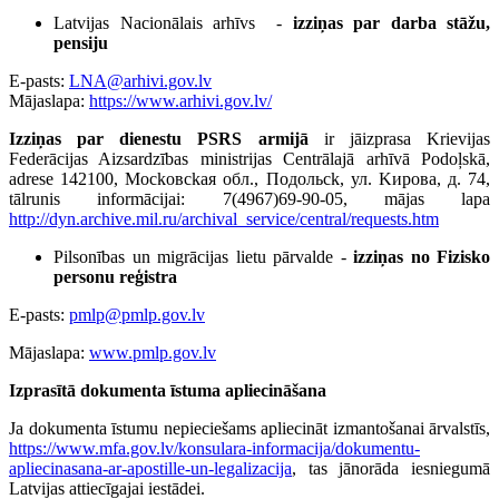
Latvijas Nacionālais arhīvs -
izziņas par darba stāžu,
pensiju
E-pasts:
LNA@arhivi.gov.lv
Mājaslapa:
https://www.arhivi.gov.lv/
Izziņas par dienestu PSRS armijā
ir jāizprasa Krievijas
Federācijas Aizsardzības ministrijas Centrālajā arhīvā Podoļskā,
adrese 142100, Mockoвckaя oбл., Пoдoльck, ул. Kирoвa, д. 74,
tālrunis informācijai: 7(4967)69-90-05, mājas lapa
http://dyn.archive.mil.ru/archival_service/central/requests.htm
Pilsonības un migrācijas lietu pārvalde -
izziņas no Fizisko
personu reģistra
E-pasts:
pmlp@pmlp.gov.lv
Mājaslapa:
www.pmlp.gov.lv
Izprasītā dokumenta īstuma apliecināšana
Ja dokumenta īstumu nepieciešams apliecināt izmantošanai ārvalstīs,
https://www.mfa.gov.lv/konsulara-informacija/dokumentu-
apliecinasana-ar-apostille-un-legalizacija
, tas jānorāda iesniegumā
Latvijas attiecīgajai iestādei.