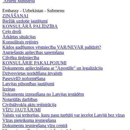
Ārlietu Ministrija
Embassy - Uzbekistan - Submenu
ZINĀŠANAI
Biežāk uzdotie jautājumi
KONSULĀRĀ PALĪDZĪBA
Ceļo droši
Ārkārtas situācijas
Konsulārais reģistrs
Kādos gadījumos vēstniecība VAR/NEVAR palīdzēt?
Atgriešanās apliecības saņemšana
Cilvēku tirdzniecība
KONSULĀRIE PAKALPOJUMI
Dokumentu apliecināšana ar ''Apostille'' un legalizācija
Dzīvesvietas norādīšana ārvalstīs
Pases/eID noformēšana
Latvijas pilsonības jautājumi
Izziņas
Dokumentu izprasīšana no Latvijas iestādēm
Notariālās darbības
Civilstāvokļa aktu reģistrācija
VĪZU JAUTĀJUMI
Valstis vai teritorijas, kuru pasu turētāji var ieceļot Latvijā bez vīzas
Vīzas pieteikuma iesniegšana
Dokumentu iesniegšana vīzu centrā