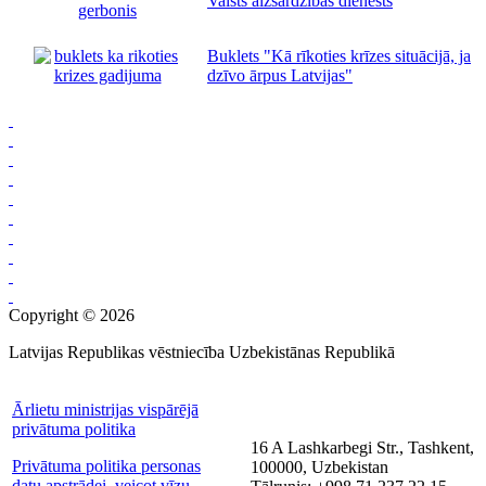
Valsts aizsardzības dienests
Buklets "Kā rīkoties krīzes situācijā, ja
dzīvo ārpus Latvijas"
Copyright © 2026
Latvijas Republikas vēstniecība Uzbekistānas Republikā
Ārlietu ministrijas vispārējā
privātuma politika
16 A Lashkarbegi Str., Tashkent,
Privātuma politika personas
100000, Uzbekistan
datu apstrādei, veicot vīzu