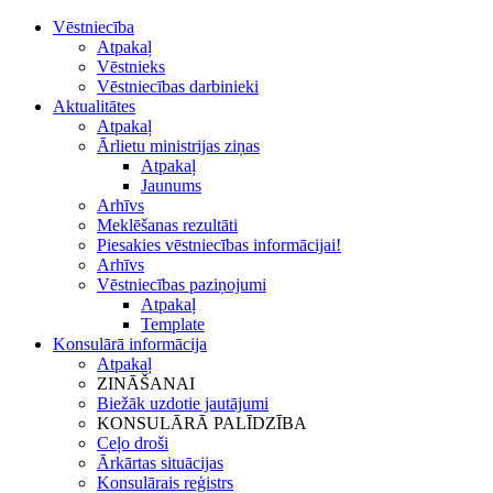
Vēstniecība
Atpakaļ
Vēstnieks
Vēstniecības darbinieki
Aktualitātes
Atpakaļ
Ārlietu ministrijas ziņas
Atpakaļ
Jaunums
Arhīvs
Meklēšanas rezultāti
Piesakies vēstniecības informācijai!
Arhīvs
Vēstniecības paziņojumi
Atpakaļ
Template
Konsulārā informācija
Atpakaļ
ZINĀŠANAI
Biežāk uzdotie jautājumi
KONSULĀRĀ PALĪDZĪBA
Ceļo droši
Ārkārtas situācijas
Konsulārais reģistrs