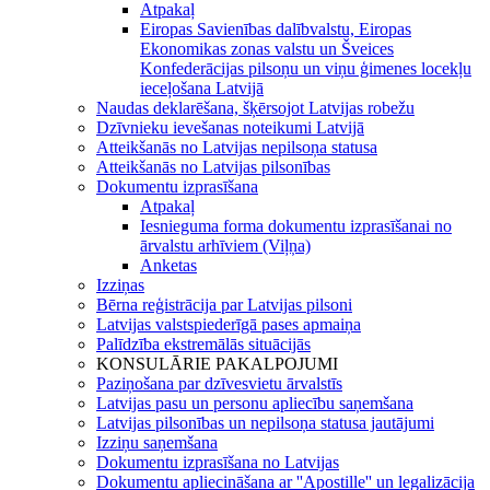
Atpakaļ
Eiropas Savienības dalībvalstu, Eiropas
Ekonomikas zonas valstu un Šveices
Konfederācijas pilsoņu un viņu ģimenes locekļu
ieceļošana Latvijā
Naudas deklarēšana, šķērsojot Latvijas robežu
Dzīvnieku ievešanas noteikumi Latvijā
Atteikšanās no Latvijas nepilsoņa statusa
Atteikšanās no Latvijas pilsonības
Dokumentu izprasīšana
Atpakaļ
Iesnieguma forma dokumentu izprasīšanai no
ārvalstu arhīviem (Viļņa)
Anketas
Izziņas
Bērna reģistrācija par Latvijas pilsoni
Latvijas valstspiederīgā pases apmaiņa
Palīdzība ekstremālās situācijās
KONSULĀRIE PAKALPOJUMI
Paziņošana par dzīvesvietu ārvalstīs
Latvijas pasu un personu apliecību saņemšana
Latvijas pilsonības un nepilsoņa statusa jautājumi
Izziņu saņemšana
Dokumentu izprasīšana no Latvijas
Dokumentu apliecināšana ar ''Apostille'' un legalizācija