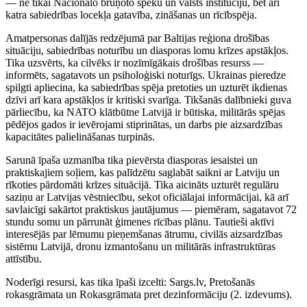
— ne tikai Nacionālo bruņoto spēku un valsts institūciju, bet arī
katra sabiedrības locekļa gatavība, zināšanas un rīcībspēja.
Amatpersonas dalījās redzējumā par Baltijas reģiona drošības
situāciju, sabiedrības noturību un diasporas lomu krīzes apstākļos.
Tika uzsvērts, ka cilvēks ir nozīmīgākais drošības resurss —
informēts, sagatavots un psiholoģiski noturīgs. Ukrainas pieredze
spilgti apliecina, ka sabiedrības spēja pretoties un uzturēt ikdienas
dzīvi arī kara apstākļos ir kritiski svarīga. Tikšanās dalībnieki guva
pārliecību, ka NATO klātbūtne Latvijā ir būtiska, militārās spējas
pēdējos gados ir ievērojami stiprinātas, un darbs pie aizsardzības
kapacitātes palielināšanas turpinās.
Sarunā īpaša uzmanība tika pievērsta diasporas iesaistei un
praktiskajiem soļiem, kas palīdzētu saglabāt saikni ar Latviju un
rīkoties pārdomāti krīzes situācijā. Tika aicināts uzturēt regulāru
saziņu ar Latvijas vēstniecību, sekot oficiālajai informācijai, kā arī
savlaicīgi sakārtot praktiskus jautājumus — piemēram, sagatavot 72
stundu somu un pārrunāt ģimenes rīcības plānu. Tautieši aktīvi
interesējās par lēmumu pieņemšanas ātrumu, civilās aizsardzības
sistēmu Latvijā, dronu izmantošanu un militārās infrastruktūras
attīstību.
Noderīgi resursi, kas tika īpaši izcelti: Sargs.lv, Pretošanās
rokasgrāmata un Rokasgrāmata pret dezinformāciju (2. izdevums).