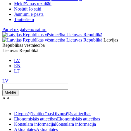
Meklēšanas rezultāti
Nosūtīt šo saiti
Jaunumi e-pastā
Tautiešiem
Pāriet uz galveno saturu
Latvijas
Republikas vēstniecība
Lietuvas Republikā
LV
EN
LT
LV
Meklēt
A
A
Divpusējās attiecības
Divpusējās attiecības
Ekonomiskās attiecības
Ekonomiskās attiecības
Konsulārā informācija
Konsulārā informācija
Aktualitātes
Aktualitātes