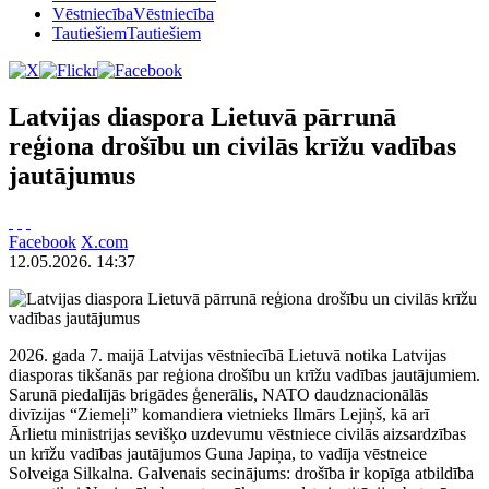
Vēstniecība
Vēstniecība
Tautiešiem
Tautiešiem
Latvijas diaspora Lietuvā pārrunā
reģiona drošību un civilās krīžu vadības
jautājumus
Facebook
X.com
12.05.2026. 14:37
2026. gada 7. maijā Latvijas vēstniecībā Lietuvā notika Latvijas
diasporas tikšanās par reģiona drošību un krīžu vadības jautājumiem.
Sarunā piedalījās brigādes ģenerālis, NATO daudznacionālās
divīzijas “Ziemeļi” komandiera vietnieks Ilmārs Lejiņš, kā arī
Ārlietu ministrijas sevišķo uzdevumu vēstniece civilās aizsardzības
un krīžu vadības jautājumos Guna Japiņa, to vadīja vēstneice
Solveiga Silkalna. Galvenais secinājums: drošība ir kopīga atbildība