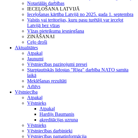
Notariālās darbības
IECEĻOŠANA LATVIJĀ
Ieceļošanas kārtība Latvijā no 2025. gada 1. septembra
Valstis vai teritorijas, kuru pasu turētāji var ieceļot
Latvijā bez vīzas
Vīzas pieteikuma iesniegšana
ZINĀŠANAI
Ceļo droši
Aktualitātes
Atpakaļ
Jaunumi
Vēstniecības paziņojumi presei
Starptautiskās lidostas "Rīga" darbība NATO samita
laikā
Meklēšanas rezultāti
Arhīvs
Vēstniecība
Atpakaļ
Vēstnieks
Atpakaļ
Hardijs Baumanis
akreditācijas uzruna
Vēstnieks
Vēstniecības darbinieki
Vēstniecības pamatinformācija