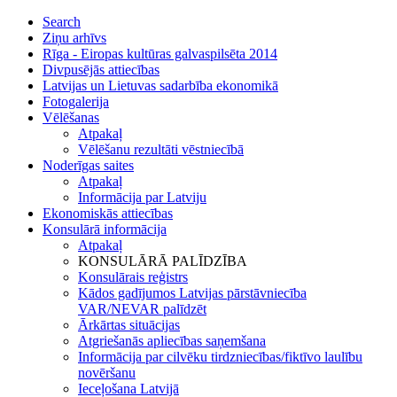
Search
Ziņu arhīvs
Rīga - Eiropas kultūras galvaspilsēta 2014
Divpusējās attiecības
Latvijas un Lietuvas sadarbība ekonomikā
Fotogalerija
Vēlēšanas
Atpakaļ
Vēlēšanu rezultāti vēstniecībā
Noderīgas saites
Atpakaļ
Informācija par Latviju
Ekonomiskās attiecības
Konsulārā informācija
Atpakaļ
KONSULĀRĀ PALĪDZĪBA
Konsulārais reģistrs
Kādos gadījumos Latvijas pārstāvniecība
VAR/NEVAR palīdzēt
Ārkārtas situācijas
Atgriešanās apliecības saņemšana
Informācija par cilvēku tirdzniecības/fiktīvo laulību
novēršanu
Ieceļošana Latvijā