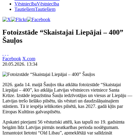
Vēstniecība
Vēstniecība
Tautiešiem
Tautiešiem
Fotoizstāde “Skaistajai Liepājai – 400”
Šauļos
Facebook
X.com
20.05.2026. 13:34
2026. gada 14. maijā Šauļos tika atklāta fotoizstāde “Skaistajai
Liepājai – 400”, ko atklāja Latvijas vēstnieces vietniece Santa
Krūze. Izstāde iepazīstina Šauļu iedzīvotājus un viesus ar Liepāju —
Latvijas trešo lielāko pilsētu, tās vēsturi un daudzslāņainajiem
stāstiem. Tā ir iespēja ielūkoties pilsētā, kas 2027. gadā kļūs par
Eiropas Kultūras galvaspilsētu.
Apskatei pieejami 56 vēsturiski attēli, kas tapuši no 19. gadsimta
beigām līdz Latvijas pirmās neatkarības perioda noslēgumam.
Izmantojot lietotni “Old Libau”, apmeklētāji var salīdzināt