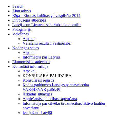
Search
Ziņu arhīvs
Rīga - Eiropas kultūras galvaspilsēta 2014
Divpusējās attiecības
Latvijas un Lietuvas sadarbība ekonomikā
Fotogalerija
Vēlēšanas
Atpakaļ
Vēlēšanu rezultāti vēstniecībā
Noderīgas saites
Atpakaļ
Informācija par Latviju
Ekonomiskās attiecības
Konsulārā informācija
Atpakaļ
KONSULĀRĀ PALĪDZĪBA
Konsulārais reģistrs
Kādos gadījumos Latvijas pārstāvniecība
VAR/NEVAR palīdzēt
Ārkārtas situācijas
Atgriešanās apliecības saņemšana
Informācija par cilvēku tirdzniecības/fiktīvo laulību
novēršanu
Ieceļošana Latvijā