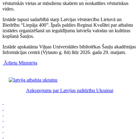
vēsturiskās vietas ar mūsdienu skatiem un noskatīties vēsturiskus
video.
Izstāde tapusi sadarbībā starp Latvijas vēstniecību Lietuvā un
Biedrību “Liepāja 400”. Īpašs paldies Reginai Kvašītei par atbalstu
izstādes organizēšanā un ieguldījumu latviešu valodas un kultūras
kopšanā Šauļos.
Izstāde apskatāma Viļņas Universitātes bibliotēkas Šauļu akadēmijas
Informācijas centrā (Vytauto g. 84) līdz 2026. gada 29. maijam.
Ārlietu Ministrija
Apkopojums par Latvijas palīdzību Ukrainai