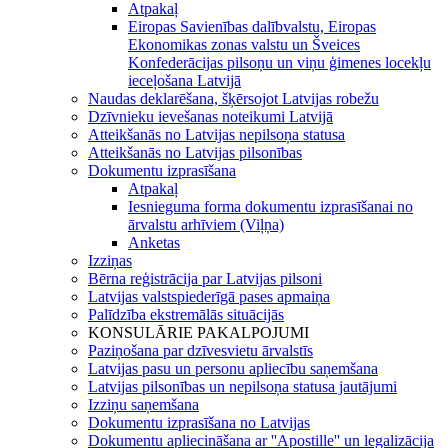
Atpakaļ
Eiropas Savienības dalībvalstu, Eiropas
Ekonomikas zonas valstu un Šveices
Konfederācijas pilsoņu un viņu ģimenes locekļu
ieceļošana Latvijā
Naudas deklarēšana, šķērsojot Latvijas robežu
Dzīvnieku ievešanas noteikumi Latvijā
Atteikšanās no Latvijas nepilsoņa statusa
Atteikšanās no Latvijas pilsonības
Dokumentu izprasīšana
Atpakaļ
Iesnieguma forma dokumentu izprasīšanai no
ārvalstu arhīviem (Viļņa)
Anketas
Izziņas
Bērna reģistrācija par Latvijas pilsoni
Latvijas valstspiederīgā pases apmaiņa
Palīdzība ekstremālās situācijās
KONSULĀRIE PAKALPOJUMI
Paziņošana par dzīvesvietu ārvalstīs
Latvijas pasu un personu apliecību saņemšana
Latvijas pilsonības un nepilsoņa statusa jautājumi
Izziņu saņemšana
Dokumentu izprasīšana no Latvijas
Dokumentu apliecināšana ar ''Apostille'' un legalizācija