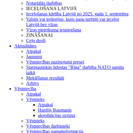
Notariālās darbības
IECEĻOŠANA LATVIJĀ
Ieceļošanas kārtība Latvijā no 2025. gada 1. septembra
Valstis vai teritorijas, kuru pasu turētāji var ieceļot
Latvijā bez vīzas
Vīzas pieteikuma iesniegšana
ZINĀŠANAI
Ceļo droši
Aktualitātes
Atpakaļ
Jaunumi
Vēstniecības paziņojumi presei
Starptautiskās lidostas "Rīga" darbība NATO samita
laikā
Meklēšanas rezultāti
Arhīvs
Vēstniecība
Atpakaļ
Vēstnieks
Atpakaļ
Hardijs Baumanis
akreditācijas uzruna
Vēstnieks
Vēstniecības darbinieki
Vēstniecības pamatinformācija