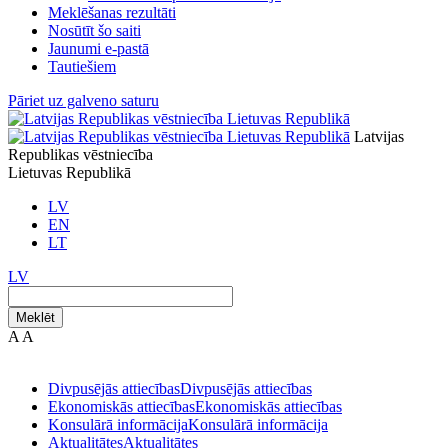
Meklēšanas rezultāti
Nosūtīt šo saiti
Jaunumi e-pastā
Tautiešiem
Pāriet uz galveno saturu
Latvijas
Republikas vēstniecība
Lietuvas Republikā
LV
EN
LT
LV
Meklēt
A
A
Divpusējās attiecības
Divpusējās attiecības
Ekonomiskās attiecības
Ekonomiskās attiecības
Konsulārā informācija
Konsulārā informācija
Aktualitātes
Aktualitātes