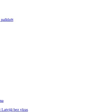
palīdzēt
ēma
ot Latvijā bez vīzas