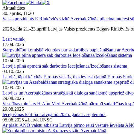
Aktualitātes
30. aprīlis, 11:20
Valsts prezidents E.Rinkēvičs vizītē Azerbaidžānā apliecina interesi sti
2026.gada 21.-23.aprīlī Latvijas Valsts prezidents Edgars Rinkēvičs o
Lasīt vairāk
17.04.2026
Starpvaldību komisijā vienojas par sadarbības paplašināšanu ar Azer
10.04.2026
Latvijā pilnā apmērā sāk darboties Ieceļošanas/Izceļošanas sistēma
03.10.2025
Latvijā, tāpat kā citās Eiropas valstīs, tiks ieviesta jaunā Eiropas Savi
10.09.2025
Latvijas un Azerbaidžānas stratēģiskā dialoga sanāksmē apspriež divpu
29.08.2025
Veselības ministrs H.Abu Meri Azerbaidžānā pārrunā sadarbības iespē
29.08.2025
Ieceļošanas kārtība Latvijā no 2025. gada 1. septembra
05.06.2025
#LatviaUNSC
Ar plašu ANO valstu atbalstu Latvija pirmo reizi vēsturē ievēlēta 