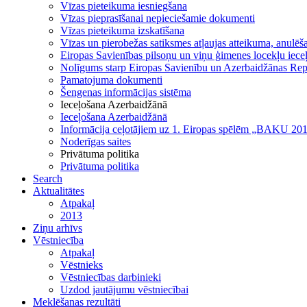
Vīzas pieteikuma iesniegšana
Vīzas pieprasīšanai nepieciešamie dokumenti
Vīzas pieteikuma izskatīšana
Vīzas un pierobežas satiksmes atļaujas atteikuma, anulēša
Eiropas Savienības pilsoņu un viņu ģimenes locekļu iece
Nolīgums starp Eiropas Savienību un Azerbaidžānas Repu
Pamatojuma dokumenti
Šengenas informācijas sistēma
Ieceļošana Azerbaidžānā
Ieceļošana Azerbaidžānā
Informācija ceļotājiem uz 1. Eiropas spēlēm „BAKU 20
Noderīgas saites
Privātuma politika
Privātuma politika
Search
Aktualitātes
Atpakaļ
2013
Ziņu arhīvs
Vēstniecība
Atpakaļ
Vēstnieks
Vēstniecības darbinieki
Uzdod jautājumu vēstniecībai
Meklēšanas rezultāti