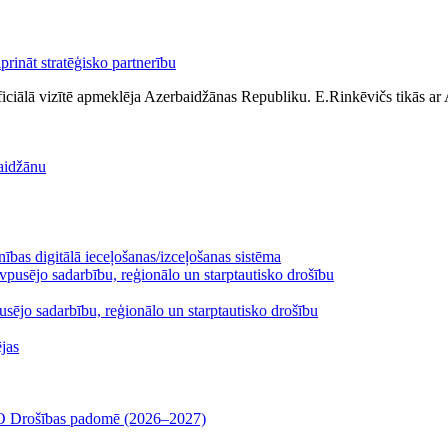
prināt stratēģisko partnerību
ficiālā vizītē apmeklēja Azerbaidžānas Republiku. E.Rinkēvičs tikās ar
baidžānu
enības digitālā ieceļošanas/izceļošanas sistēma
sējo sadarbību, reģionālo un starptautisko drošību
jas
ANO Drošības padomē (2026–2027)