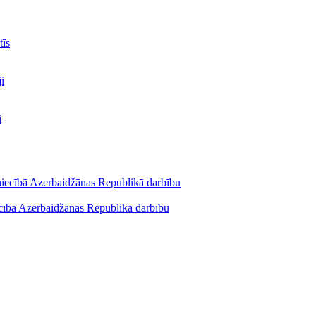
tīs
ecībā Azerbaidžānas Republikā darbību