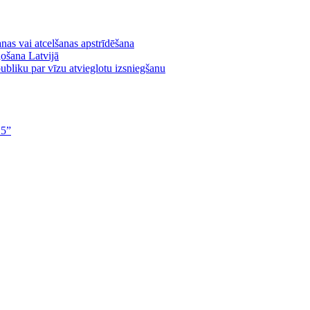
nas vai atcelšanas apstrīdēšana
ļošana Latvijā
bliku par vīzu atvieglotu izsniegšanu
15”