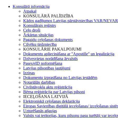
Konsulārā informācija
Atpakaļ
KONSULĀRĀ PALĪDZĪBA
Kādos gadījumos Latvijas pārstāvniecības VAR/NEVAR 
Konsulārais reģistrs
Ceļo droši
Ārkārtas situācijas
Pagaidu ceļošanas dokuments
Cilvēku tirdzniecība
KONSULĀRIE PAKALPOJUMI
Dokumentu apliecināšana ar ''Apostille'' un legalizācija
Dzīvesvietas norādīšana ārvalstīs
Pases/eID noformēšana
Latvijas pilsonības jautājumi
Izziņas
Dokumentu izprasīšana no Latvijas iestādēm
Notariālās darbības
Civilstāvokļa aktu reģistrācija
Bērna reģistrācija par Latvijas pilsoni
IECEĻOŠANA LATVIJĀ
Elektroniskā ceļošanas deklarācija
Eiropas Savienības digitālā ieceļošanas/ izceļošanas sist
Uzturēšanās atļaujas
Valstis vai teritorijas, kuru pilsoņu pasu turētāji var ieceļ