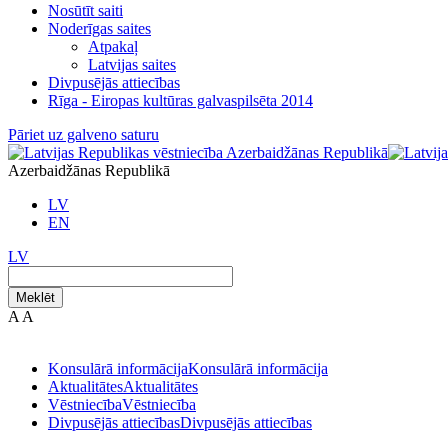
Nosūtīt saiti
Noderīgas saites
Atpakaļ
Latvijas saites
Divpusējās attiecības
Rīga - Eiropas kultūras galvaspilsēta 2014
Pāriet uz galveno saturu
Azerbaidžānas Republikā
LV
EN
LV
Meklēt
A
A
Konsulārā informācija
Konsulārā informācija
Aktualitātes
Aktualitātes
Vēstniecība
Vēstniecība
Divpusējās attiecības
Divpusējās attiecības