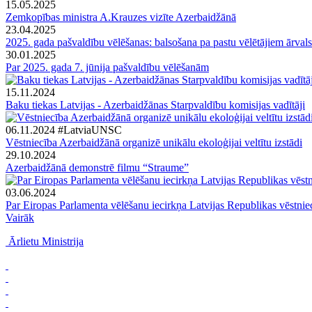
15.05.2025
Zemkopības ministra A.Krauzes vizīte Azerbaidžānā
23.04.2025
2025. gada pašvaldību vēlēšanas: balsošana pa pastu vēlētājiem ārvals
30.01.2025
Par 2025. gada 7. jūnija pašvaldību vēlēšanām
15.11.2024
Baku tiekas Latvijas - Azerbaidžānas Starpvaldību komisijas vadītāji
06.11.2024
#LatviaUNSC
Vēstniecība Azerbaidžānā organizē unikālu ekoloģijai veltītu izstādi
29.10.2024
Azerbaidžānā demonstrē filmu “Straume”
03.06.2024
Par Eiropas Parlamenta vēlēšanu iecirkņa Latvijas Republikas vēstni
Vairāk
Ārlietu Ministrija