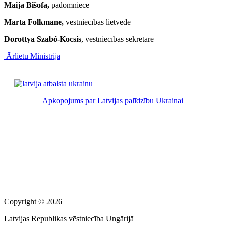
Maija Bišofa,
padomniece
Marta Folkmane,
vēstniecības lietvede
Dorottya Szab
ó
-Kocsis
, vēstniecības sekretāre
Ārlietu Ministrija
Apkopojums par Latvijas palīdzību Ukrainai
Copyright © 2026
Latvijas Republikas vēstniecība Ungārijā