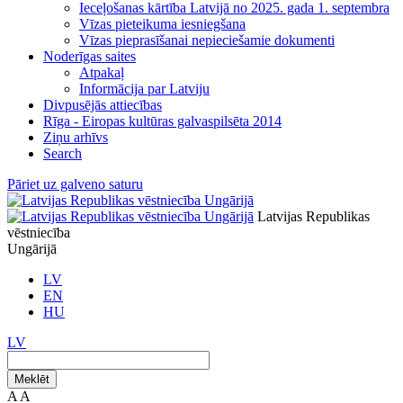
Ieceļošanas kārtība Latvijā no 2025. gada 1. septembra
Vīzas pieteikuma iesniegšana
Vīzas pieprasīšanai nepieciešamie dokumenti
Noderīgas saites
Atpakaļ
Informācija par Latviju
Divpusējās attiecības
Rīga - Eiropas kultūras galvaspilsēta 2014
Ziņu arhīvs
Search
Pāriet uz galveno saturu
Latvijas Republikas
vēstniecība
Ungārijā
LV
EN
HU
LV
Meklēt
A
A