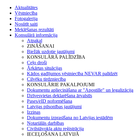
Aktualitātes
Vēstniecība
Fotogalerija
Nosūtīt saiti
Meklēšanas rezultāti
Konsulārā informācija
Atpakaļ
ZINĀŠANAI
Biežāk uzdotie jautājumi
KONSULĀRĀ PALĪDZĪBA
Ceļo droši
Ārkārtas situācijas
Kādos gadījumos vēstniecība NEVAR palīdzēt
Cilvēku tirdzniecība
KONSULĀRIE PAKALPOJUMI
Dokumentu apliecināšana ar "Apostille" un legalizācija
Dzīvesvietas deklarēšana ārvalstīs
Pases/eID noformēšana
Latvijas pilsonības jautājumi
Izziņas
Dokumentu izprasīšana no Latvijas iestādēm
Notariālās darbības
Civilstāvokļa aktu reģistrācija
IECEĻOŠANA LATVIJĀ