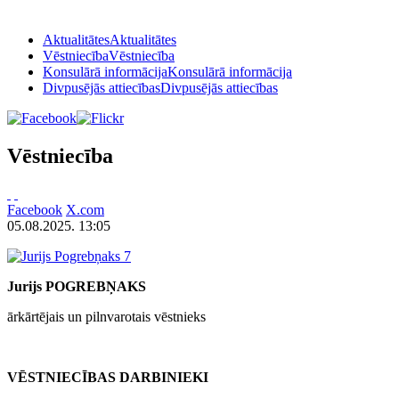
Aktualitātes
Aktualitātes
Vēstniecība
Vēstniecība
Konsulārā informācija
Konsulārā informācija
Divpusējās attiecības
Divpusējās attiecības
Vēstniecība
Facebook
X.com
05.08.2025. 13:05
Jurijs POGREBŅAKS
ārkārtējais un pilnvarotais vēstnieks
VĒSTNIECĪBAS DARBINIEKI