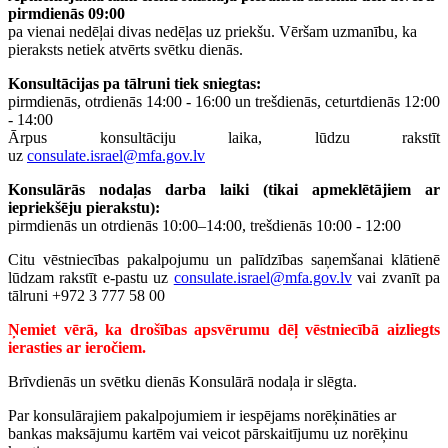
pirmdienās 09:00
pa
vienai nedēļai divas nedēļas uz priekšu. Vēršam uzmanību, ka
pieraksts netiek atvērts svētku dienās.
Konsultācijas pa tālruni tiek sniegtas:
pirmdienās, otrdienās 14:00 - 16:00 un trešdienās, ceturtdienās 12:00
- 14:00
Ārpus konsultāciju laika, lūdzu rakstīt
uz
consulate.israel@mfa.gov.lv
Konsulārās nodaļas darba laiki (tikai apmeklētājiem ar
iepriekšēju pierakstu):
pirmdienās un otrdienās 10:00–14:00, trešdienās 10:00 - 12:00
Citu vēstniecības pakalpojumu un palīdzības saņemšanai klātienē
lūdzam rakstīt e-pastu uz
consulate.israel@mfa.gov.lv
vai zvanīt pa
tālruni +972 3 777 58 00
Ņemiet vērā, ka drošības apsvērumu dēļ vēstniecībā aizliegts
ierasties ar ieročiem.
Brīvdienās un svētku dienās Konsulārā nodaļa ir slēgta.
Par konsulārajiem pakalpojumiem ir iespējams norēķināties ar
bankas maksājumu kartēm vai veicot pārskaitījumu uz norēķinu