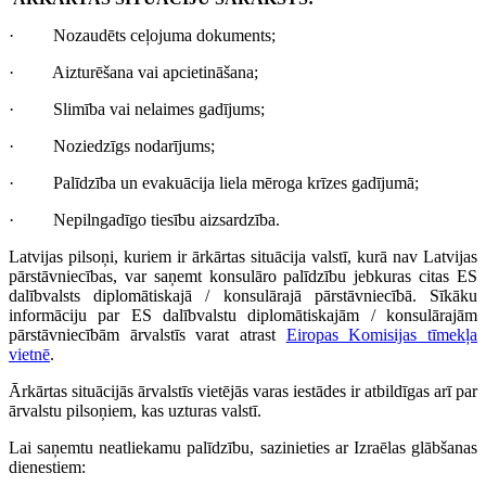
· Nozaudēts ceļojuma dokuments;
· Aizturēšana vai apcietināšana;
· Slimība vai nelaimes gadījums;
· Noziedzīgs nodarījums;
· Palīdzība un evakuācija liela mēroga krīzes gadījumā;
· Nepilngadīgo tiesību aizsardzība.
Latvijas pilsoņi, kuriem ir ārkārtas situācija valstī, kurā nav Latvijas
pārstāvniecības, var saņemt konsulāro palīdzību jebkuras citas ES
dalībvalsts diplomātiskajā / konsulārajā pārstāvniecībā. Sīkāku
informāciju par ES dalībvalstu diplomātiskajām / konsulārajām
pārstāvniecībām ārvalstīs varat atrast
Eiropas Komisijas tīmekļa
vietnē
.
Ārkārtas situācijās ārvalstīs vietējās varas iestādes ir atbildīgas arī par
ārvalstu pilsoņiem, kas uzturas valstī.
Lai saņemtu neatliekamu palīdzību, sazinieties ar Izraēlas glābšanas
dienestiem: