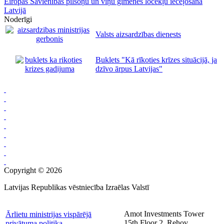
Eiropas Savienības pilsoņu un viņu ģimenes locekļu ieceļošana
Latvijā
Noderīgi
Valsts aizsardzības dienests
Buklets "Kā rīkoties krīzes situācijā, ja
dzīvo ārpus Latvijas"
Copyright © 2026
Latvijas Republikas vēstniecība Izraēlas Valstī
Amot Investments Tower
Ārlietu ministrijas vispārējā
15th Floor 2, Rehov
privātuma politika