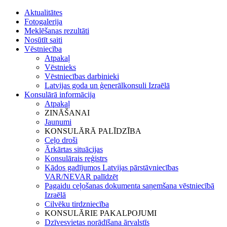
Aktualitātes
Fotogalerija
Meklēšanas rezultāti
Nosūtīt saiti
Vēstniecība
Atpakaļ
Vēstnieks
Vēstniecības darbinieki
Latvijas goda un ģenerālkonsuli Izraēlā
Konsulārā informācija
Atpakaļ
ZINĀŠANAI
Jaunumi
KONSULĀRĀ PALĪDZĪBA
Ceļo droši
Ārkārtas situācijas
Konsulārais reģistrs
Kādos gadījumos Latvijas pārstāvniecības
VAR/NEVAR palīdzēt
Pagaidu ceļošanas dokumenta saņemšana vēstniecībā
Izraēlā
Cilvēku tirdzniecība
KONSULĀRIE PAKALPOJUMI
Dzīvesvietas norādīšana ārvalstīs