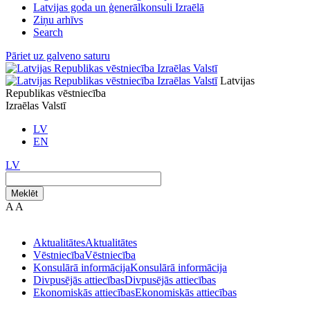
Latvijas goda un ģenerālkonsuli Izraēlā
Ziņu arhīvs
Search
Pāriet uz galveno saturu
Latvijas
Republikas vēstniecība
Izraēlas Valstī
LV
EN
LV
Meklēt
A
A
Aktualitātes
Aktualitātes
Vēstniecība
Vēstniecība
Konsulārā informācija
Konsulārā informācija
Divpusējās attiecības
Divpusējās attiecības
Ekonomiskās attiecības
Ekonomiskās attiecības