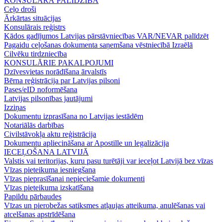
KONSULĀRĀ PALĪDZĪBA
Ceļo droši
Ārkārtas situācijas
Konsulārais reģistrs
Kādos gadījumos Latvijas pārstāvniecības VAR/NEVAR palīdzēt
Pagaidu ceļošanas dokumenta saņemšana vēstniecībā Izraēlā
Cilvēku tirdzniecība
KONSULĀRIE PAKALPOJUMI
Dzīvesvietas norādīšana ārvalstīs
Bērna reģistrācija par Latvijas pilsoni
Pases/eID noformēšana
Latvijas pilsonības jautājumi
Izziņas
Dokumentu izprasīšana no Latvijas iestādēm
Notariālās darbības
Civilstāvokļa aktu reģistrācija
Dokumentu apliecināšana ar Apostille un legalizācija
IECEĻOŠANA LATVIJĀ
Valstis vai teritorijas, kuru pasu turētāji var ieceļot Latvijā bez vīzas
Vīzas pieteikuma iesniegšana
Vīzas pieprasīšanai nepieciešamie dokumenti
Vīzas pieteikuma izskatīšana
Papildu pārbaudes
Vīzas un pierobežas satiksmes atļaujas atteikuma, anulēšanas vai
atcelšanas apstrīdēšana