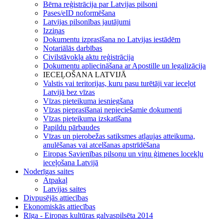
Bērna reģistrācija par Latvijas pilsoni
Pases/eID noformēšana
Latvijas pilsonības jautājumi
Izziņas
Dokumentu izprasīšana no Latvijas iestādēm
Notariālās darbības
Civilstāvokļa aktu reģistrācija
Dokumentu apliecināšana ar Apostille un legalizācija
IECEĻOŠANA LATVIJĀ
Valstis vai teritorijas, kuru pasu turētāji var ieceļot
Latvijā bez vīzas
Vīzas pieteikuma iesniegšana
Vīzas pieprasīšanai nepieciešamie dokumenti
Vīzas pieteikuma izskatīšana
Papildu pārbaudes
Vīzas un pierobežas satiksmes atļaujas atteikuma,
anulēšanas vai atcelšanas apstrīdēšana
Eiropas Savienības pilsoņu un viņu ģimenes locekļu
ieceļošana Latvijā
Noderīgas saites
Atpakaļ
Latvijas saites
Divpusējās attiecības
Ekonomiskās attiecības
Rīga - Eiropas kultūras galvaspilsēta 2014