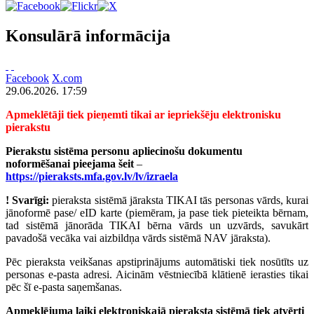
Konsulārā informācija
Facebook
X.com
29.06.2026. 17:59
Apmeklētāji tiek pieņemti tikai ar iepriekšēju elektronisku
pierakstu
Pierakstu sistēma personu apliecinošu dokumentu
noformēšanai pieejama šeit
–
https://pieraksts.mfa.gov.lv/lv/izraela
!
Svarīgi:
pieraksta sistēmā jāraksta TIKAI tās personas vārds, kurai
jānoformē pase/ eID karte (piemēram, ja pase tiek pieteikta bērnam,
tad sistēmā jānorāda TIKAI bērna vārds un uzvārds, savukārt
pavadošā vecāka vai aizbildņa vārds sistēmā NAV jāraksta).
Pēc pieraksta veikšanas apstiprinājums automātiski tiek nosūtīts uz
personas e-pasta adresi. Aicinām vēstniecībā klātienē ierasties tikai
pēc šī e-pasta saņemšanas.
Apmeklējuma laiki elektroniskajā pieraksta sistēmā tiek atvērti