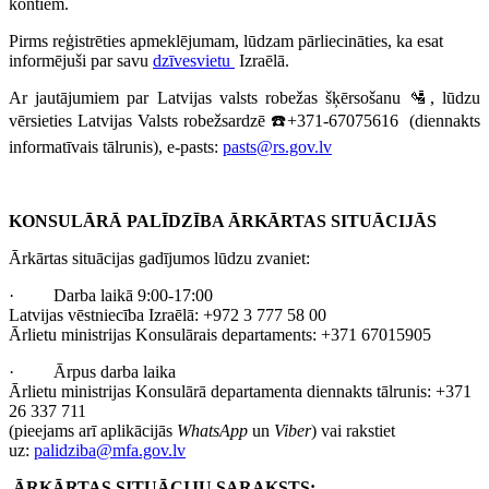
kontiem.
Pirms reģistrēties apmeklējumam, lūdzam pārliecināties, ka esat
informējuši par savu
dzīvesvietu
Izraēlā.
Ar jautājumiem par Latvijas valsts robežas šķērsošanu 🛂, lūdzu
vērsieties Latvijas Valsts robežsardzē ☎️+371-67075616 (diennakts
informatīvais tālrunis), e-pasts:
pasts@rs.gov.lv
KONSULĀRĀ PALĪDZĪBA ĀRKĀRTAS SITUĀCIJĀS
Ārkārtas situācijas gadījumos lūdzu zvaniet:
· Darba laikā 9:00-17:00
Latvijas vēstniecība Izraēlā: +972 3 777 58 00
Ārlietu ministrijas Konsulārais departaments: +371 67015905
· Ārpus darba laika
Ārlietu ministrijas Konsulārā departamenta diennakts tālrunis: +371
26 337 711
(pieejams arī aplikācijās
WhatsApp
un
Viber
) vai rakstiet
uz:
palidziba@mfa.gov.lv
ĀRKĀRTAS SITUĀCIJU SARAKSTS: