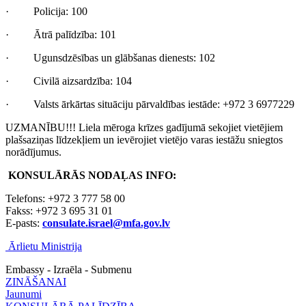
· Policija: 100
· Ātrā palīdzība: 101
· Ugunsdzēsības un glābšanas dienests: 102
· Civilā aizsardzība: 104
· Valsts ārkārtas situāciju pārvaldības iestāde: +972 3 6977229
UZMANĪBU!!! Liela mēroga krīzes gadījumā sekojiet vietējiem
plašsaziņas līdzekļiem un ievērojiet vietējo varas iestāžu sniegtos
norādījumus.
KONSULĀRĀS NODAĻAS INFO:
Telefons: +972 3 777 58 00
Fakss: +972 3 695 31 01
E-pasts:
consulate.israel@mfa.gov.lv
Ārlietu Ministrija
Embassy - Izraēla - Submenu
ZINĀŠANAI
Jaunumi