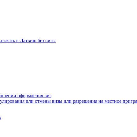
ъезжать в Латвию без визы
ношении оформления виз
нулирования или отмены визы или разрешения на местное приг
х