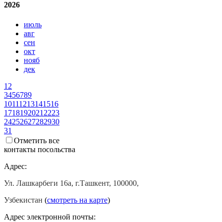
2026
июль
авг
сен
окт
нояб
дек
1
2
3
4
5
6
7
8
9
10
11
12
13
14
15
16
17
18
19
20
21
22
23
24
25
26
27
28
29
30
31
Отметить все
контакты посольства
Адрес:
Ул. Лашкарбеги 16а, г.Ташкент, 100000,
Узбекистан
(
смотреть на карте
)
Адрес электронной почты: