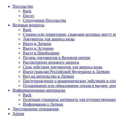
Посольство
Back
Посол
Сотрудники Посольства
Визовые вопросы
Back
Страны или территории, граждане которых могут в
Документы для запроса визы
Въезд в Латвию
Въезд в Эстонию
Въезд в Швейцарию
Подача документов в Визовом центре
Рассмотрение визового запроса
Срок действия документов для запроса визы
Въезд граждан Российской Федерации в Латвию
Вид на жительство в Латвии
Предупреждение о мошеннических действиях в от
Оспаривание или обжалование отказа в выдаче, ан
Информационные материалы
Back
Полезные страницы интернета для путешествующи
Информация о Латвии
Двусторонние отношения
Aрхив