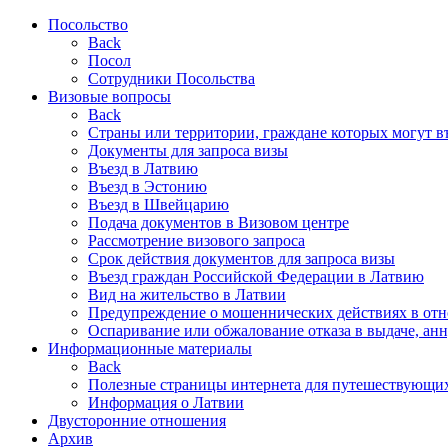
Посольство
Back
Посол
Сотрудники Посольства
Визовые вопросы
Back
Страны или территории, граждане которых могут в
Документы для запроса визы
Въезд в Латвию
Въезд в Эстонию
Въезд в Швейцарию
Подача документов в Визовом центре
Рассмотрение визового запроса
Срок действия документов для запроса визы
Въезд граждан Российской Федерации в Латвию
Вид на жительство в Латвии
Предупреждение о мошеннических действиях в от
Оспаривание или обжалование отказа в выдаче, ан
Информационные материалы
Back
Полезные страницы интернета для путешествующи
Информация о Латвии
Двусторонние отношения
Aрхив