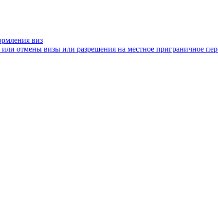
ормления виз
я или отмены визы или разрешения на местное приграничное пе