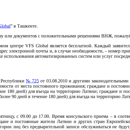
lobal
” в Ташкенте.
изу или документов с положительными решениями ВНЖ, пожалуй
вом центре VFS Global является бесплатной. Каждый заявител
адрес электронной почты и, в случае необходимости, – номер п
же использования автоматизированных систем или услуг посред
й Республики
№ 725
от 03.08.2010 и другими законодательными
имости от места постоянного проживания; граждане и постоян
ение 180 дней) для въезда на территорию Латвии; граждане и п
олее 90 дней в течение 180 дней) для въезда на территорию Ла
ятницу, с 09.00 до 17.00. Время консульского приема – в соо
ждане и постоянные жители Латвии и других стран Европейско
гории лиц без предварительной записи обслуживаться не будут