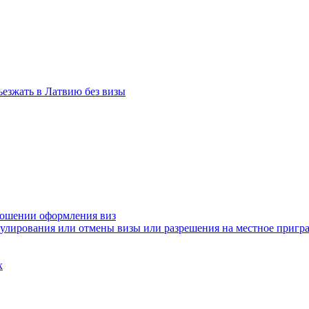
ъезжать в Латвию без визы
ношении оформления виз
нулирования или отмены визы или разрешения на местное приг
х