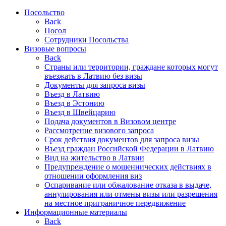
Посольство
Back
Посол
Сотрудники Посольства
Визовые вопросы
Back
Страны или территории, граждане которых могут
въезжать в Латвию без визы
Документы для запроса визы
Въезд в Латвию
Въезд в Эстонию
Въезд в Швейцарию
Подача документов в Визовом центре
Рассмотрение визового запроса
Срок действия документов для запроса визы
Въезд граждан Российской Федерации в Латвию
Вид на жительство в Латвии
Предупреждение о мошеннических действиях в
отношении оформления виз
Оспаривание или обжалование отказа в выдаче,
аннулирования или отмены визы или разрешения
на местное приграничное передвижение
Информационные материалы
Back