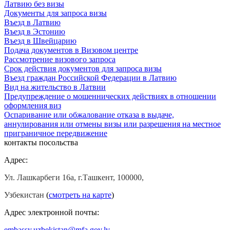
Латвию без визы
Документы для запроса визы
Въезд в Латвию
Въезд в Эстонию
Въезд в Швейцарию
Подача документов в Визовом центре
Рассмотрение визового запроса
Срок действия документов для запроса визы
Въезд граждан Российской Федерации в Латвию
Вид на жительство в Латвии
Предупреждение о мошеннических действиях в отношении
оформления виз
Оспаривание или обжалование отказа в выдаче,
аннулирования или отмены визы или разрешения на местное
приграничное передвижение
контакты посольства
Адрес:
Ул. Лашкарбеги 16а, г.Ташкент, 100000,
Узбекистан
(
смотреть на карте
)
Адрес электронной почты:
embassy.uzbekistan@mfa.gov.lv