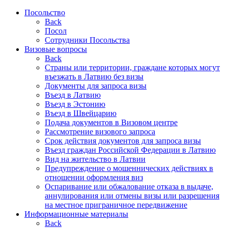
Посольство
Back
Посол
Сотрудники Посольства
Визовые вопросы
Back
Страны или территории, граждане которых могут
въезжать в Латвию без визы
Документы для запроса визы
Въезд в Латвию
Въезд в Эстонию
Въезд в Швейцарию
Подача документов в Визовом центре
Рассмотрение визового запроса
Срок действия документов для запроса визы
Въезд граждан Российской Федерации в Латвию
Вид на жительство в Латвии
Предупреждение о мошеннических действиях в
отношении оформления виз
Оспаривание или обжалование отказа в выдаче,
аннулирования или отмены визы или разрешения
на местное приграничное передвижение
Информационные материалы
Back