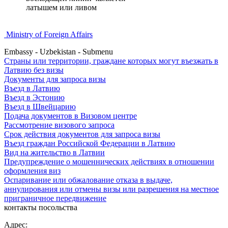
латышем или ливом
Ministry of Foreign Affairs
Embassy - Uzbekistan - Submenu
Страны или территории, граждане которых могут въезжать в
Латвию без визы
Документы для запроса визы
Въезд в Латвию
Въезд в Эстонию
Въезд в Швейцарию
Подача документов в Визовом центре
Рассмотрение визового запроса
Срок действия документов для запроса визы
Въезд граждан Российской Федерации в Латвию
Вид на жительство в Латвии
Предупреждение о мошеннических действиях в отношении
оформления виз
Оспаривание или обжалование отказа в выдаче,
аннулирования или отмены визы или разрешения на местное
приграничное передвижение
контакты посольства
Адрес: