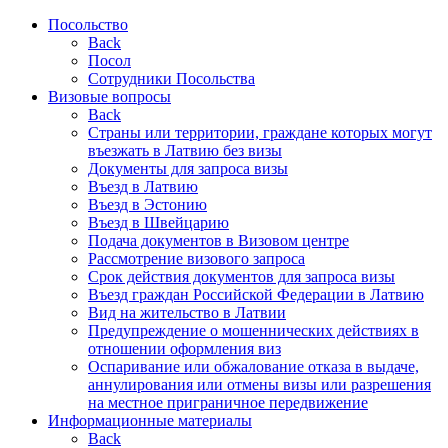
Посольство
Back
Посол
Сотрудники Посольства
Визовые вопросы
Back
Страны или территории, граждане которых могут
въезжать в Латвию без визы
Документы для запроса визы
Въезд в Латвию
Въезд в Эстонию
Въезд в Швейцарию
Подача документов в Визовом центре
Рассмотрение визового запроса
Срок действия документов для запроса визы
Въезд граждан Российской Федерации в Латвию
Вид на жительство в Латвии
Предупреждение о мошеннических действиях в
отношении оформления виз
Оспаривание или обжалование отказа в выдаче,
аннулирования или отмены визы или разрешения
на местное приграничное передвижение
Информационные материалы
Back