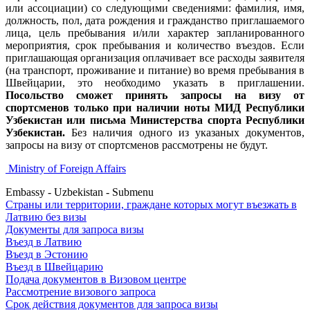
или ассоциации) со следующими сведениями: фамилия, имя,
должность, пол, дата рождения и гражданство приглашаемого
лица, цель пребывания и/или характер запланированного
мероприятия, срок пребывания и количество въездов. Если
приглашающая организация оплачивает все расходы заявителя
(на транспорт, проживание и питание) во время пребывания в
Швейцарии, это необходимо указать в приглашении.
Посольство сможет принять запросы на визу от
спортсменов только при наличии ноты МИД Республики
Узбекистан или письма Министерства спорта Республики
Узбекистан.
Без наличия одного из указаных документов,
запросы на визу от спортсменов рассмотрены не будут.
Ministry of Foreign Affairs
Embassy - Uzbekistan - Submenu
Страны или территории, граждане которых могут въезжать в
Латвию без визы
Документы для запроса визы
Въезд в Латвию
Въезд в Эстонию
Въезд в Швейцарию
Подача документов в Визовом центре
Рассмотрение визового запроса
Срок действия документов для запроса визы